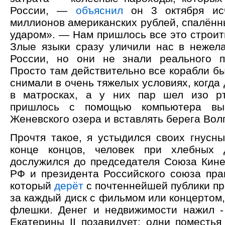
России, —
объяснил
он 3 октября ис
миллионов американских рублей, спалён
ударом». — Нам пришлось все это строит
Злые языки сразу уличили нас в нежел
России, но они не знали реального п
Просто там действительно все корабли б
снимали в очень тяжелых условиях, когда
в матросках, а у них пар шел изо р
пришлось с помощью компьютера выр
Женевского озера и вставлять берега Вол
Прочтя такое, я устыдился своих гнусн
конце концов, человек при хлебных
дослужился до председателя Союза Кин
РФ и президента Российского союза пра
который
дерёт
с почтеннейшей публики пр
за каждый диск с фильмом или концертом,
флешки. Денег и недвижимости нажил -
Екатерины II позавидует: одни поместь