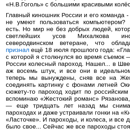
«Н.В.Гоголь» с большими красивыми колё
Главный киношник России и его команда -
не умеют пользоваться компьютером? 
есть. Но мир не без добрых людей, кото
светлейших усов Михалкова и
северодвинском ветеране, что обла
признал
ещё 18 июля прошлого года: «Гла
с которой я столкнулся во время съемок 
России колесный пароход. Нашел... в Шв
аж восемь штук, и все они в идеально
теперь мы вынуждены, сняв все на Жен
соединять картинку с фонами летней Ок
сюжету-то пароход ходит по российским 
вспоминаю «Жестокий романс» Рязанова,
— еще тридцать лет назад мы снима
пароходах и даже устраивали гонки на «К
«Ласточке». И пароходы, и колеса, и все 
было свое... Сейчас же все пароходы сто