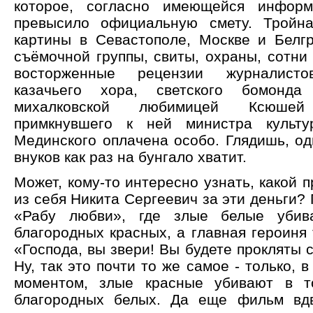
которое, согласно имеющейся информ
превысило официальную смету. Тройна
картины в Севастополе, Москве и Белг
съёмочной группы, свиты, охраны, сотни
восторженные рецензии журналистов
казачьего хора, светского бомонд
михалковской любимицей Ксюш
примкнувшего к ней министра культ
Мединского оплачена особо. Глядишь, од
внуков как раз на бунгало хватит.
Может, кому-то интересно узнать, какой 
из себя Никита Сергеевич за эти деньги?
«Рабу любви», где злые белые убив
благородных красных, а главная героиня
«Господа, вы звери! Вы будете прокляты 
Ну, так это почти то же самое - только, в
моментом, злые красные убивают в 
благородных белых. Да еще фильм вд