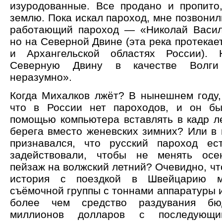
изуродованные. Все продано и пропито
землю. Пока искал пароход, мне позвонили
работающий пароход — «Николай Василь
но на Северной Двине (эта река протекае
и Архангельской областях России).
Северную Двину в качестве Волги 
неразумно».
Когда Михалков лжёт? В нынешнем году, 
что в России нет пароходов, и он б
помощью компьютера вставлять в кадр л
берега вместо женевских зимних? Или в 
признавался, что русский пароход ес
задействовали, чтобы не менять осе
пейзаж на волжский летний? Очевидно, что
история с поездкой в Швейцарию мн
съёмочной группы с тоннами аппаратуры и
более чем средство раздувания б
миллионов долларов с последующи