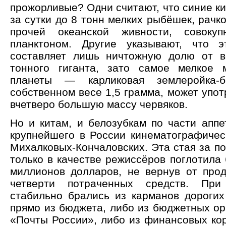
прожорливые? Одни считают, что синие к
за сутки до 8 тонн мелких рыбёшек, рачк
прочей океанской живности, совоку
планктоном. Другие указывают, что 
составляет лишь ничтожную долю от в
тонного гиганта, зато самое мелкое 
планеты — карликовая землеройка-б
собственном весе 1,5 грамма, может упот
вчетверо большую массу червяков.
Но и китам, и белозубкам по части аппе
крупнейшего в России кинематографичес
Михалковых-Кончаловских. Эта стая за п
только в качестве режиссёров поглотила
миллионов долларов, не вернув от про
четверти потраченных средств. При
стабильно брались из карманов дорогих
прямо из бюджета, либо из бюджетных ор
«Почты России», либо из финансовых ко