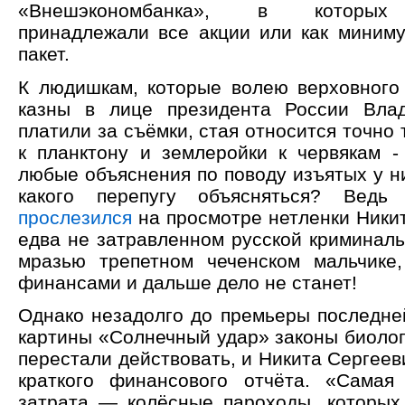
«Внешэкономбанка», в которых 
принадлежали все акции или как миним
пакет.
К людишкам, которые волею верховного
казны в лице президента России Вла
платили за съёмки, стая относится точно т
к планктону и землеройки к червякам -
любые объяснения по поводу изъятых у ни
какого перепугу объясняться? Ведь 
прослезился
на просмотре нетленки Ники
едва не затравленном русской криминал
мразью трепетном чеченском мальчике,
финансами и дальше дело не станет!
Однако незадолго до премьеры последне
картины «Солнечный удар» законы биоло
перестали действовать, и Никита Сергее
краткого финансового отчёта. «Самая
затрата — колёсные пароходы, которых