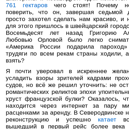
761 гектаров
чего стоят! Почему не
поверить, что он, завершая седьмой д
просто захотел сделать нам красиво, и 
для этого пришлось в швейцарский город
Восемьдесят лет назад Григорию Ал
Любовью Орловой было легко снимат
«Америка России подарила пароход
трудяги по всем рекам страны ходили, а
взять?
Я почти уверовал в искреннее жела
усладить взоры зрителей кадрами прох
судов, но всё же решил уточнить: не ос
романтических реликтов эпохи упоительн
хруст французской булки? Оказалось, чт
находится через интернет за пару ми
расценками за аренду. В Северодвинске 
реконструкцию и успешно
катает
вс
вышедший в первый рейс более века 