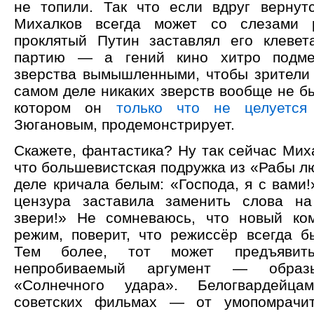
не топили. Так что если вдруг вернут
Михалков всегда может со слезами р
проклятый Путин заставлял его клевет
партию — а гений кино хитро подме
зверства вымышленными, чтобы зрители 
самом деле никаких зверств вообще не б
котором он
только что не целуется
Зюгановым, продемонстрирует.
Скажете, фантастика? Ну так сейчас Ми
что большевистская подружка из «Рабы л
деле кричала белым: «Господа, я с вами!
цензура заставила заменить слова на
звери!» Не сомневаюсь, что новый ком
режим, поверит, что режиссёр всегда б
Тем более, тот может предъявит
непробиваемый аргумент — обра
«Солнечного удара». Белогвардейц
советских фильмах — от умопомрачит