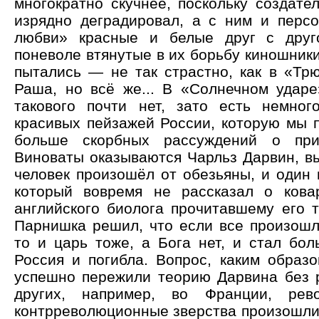
многократно скучнее, поскольку создате
изрядно деградировал, а с ним и перс
любви» красные и белые друг с друг
поневоле втянутые в их борьбу киношник
пытались — не так страстно, как в «Тр
Раша, но всё же... В «Солнечном ударе
такового почти нет, зато есть немног
красивых пейзажей России, которую мы 
больше скорбных рассуждений о при
Виноваты оказываются Чарльз Дарвин, в
человек произошёл от обезьяны, и один 
который вовремя не рассказал о кова
английского биолога прочитавшему его т
Парнишка решил, что если все произошл
то и царь тоже, а Бога нет, и стал бол
Россия и погибла. Вопрос, каким образ
успешно пережили теорию Дарвина без 
других, например, во Франции, рев
контрреволюционные зверства произошли 