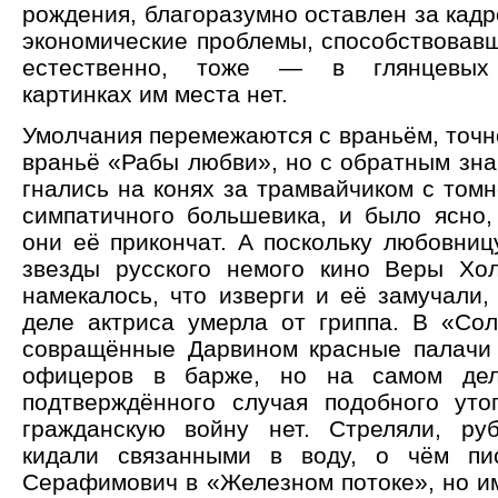
рождения, благоразумно оставлен за кад
экономические проблемы, способствовав
естественно, тоже — в глянцевых 
картинках им места нет.
Умолчания перемежаются с враньём, точ
враньё «Рабы любви», но с обратным зна
гнались на конях за трамвайчиком с том
симпатичного большевика, и было ясно,
они её прикончат. А поскольку любовниц
звезды русского немого кино Веры Хол
намекалось, что изверги и её замучали,
деле актриса умерла от гриппа. В «Со
совращённые Дарвином красные палачи 
офицеров в барже, но на самом дел
подтверждённого случая подобного уто
гражданскую войну нет. Стреляли, ру
кидали связанными в воду, о чём пи
Серафимович в «Железном потоке», но и