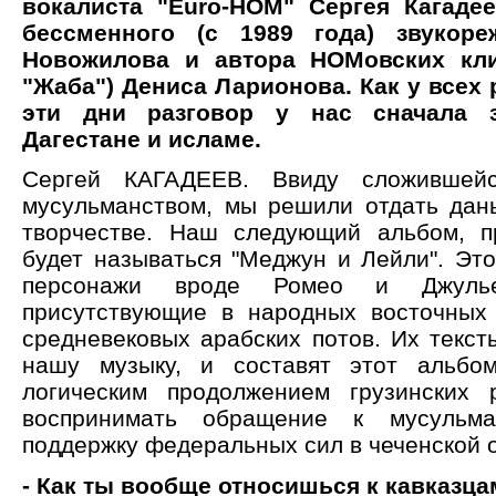
вокалиста "Euro-НОМ" Сергея Кагадее
бессменного (с 1989 года) звукоре
Новожилова и автора НОМовских кли
"Жаба") Дениса Ларионова. Как у всех 
эти дни разговор у нас сначала 
Дагестане и исламе.
Сергей КАГАДЕЕВ. Ввиду сложившейс
мусульманством, мы решили отдать дан
творчестве. Наш следующий альбом, п
будет называться "Меджун и Лейли". Это
персонажи вроде Ромео и Джулье
присутствующие в народных восточных
средневековых арабских потов. Их текст
нашу музыку, и составят этот альбом
логическим продолжением грузинских 
воспринимать обращение к мусульма
поддержку федеральных сил в чеченской 
- Как ты вообще относишься к кавказца