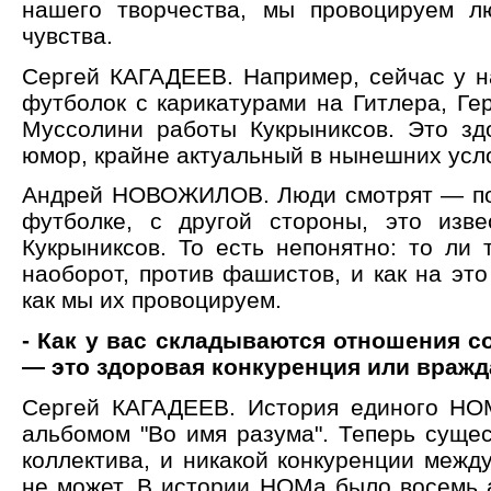
нашего творчества, мы провоцируем л
чувства.
Сергей КАГАДЕЕВ. Например, сейчас у н
футболок с карикатурами на Гитлера, Ге
Муссолини работы Кукрыниксов. Это зд
юмор, крайне актуальный в нынешних усл
Андрей НОВОЖИЛОВ. Люди смотрят — по
футболке, с другой стороны, это изве
Кукрыниксов. То есть непонятно: то ли 
наоборот, против фашистов, и как на это
как мы их провоцируем.
- Как у вас складываются отношения 
— это здоровая конкуренция или вражд
Сергей КАГАДЕЕВ. История единого НО
альбомом "Во имя разума". Теперь сущес
коллектива, и никакой конкуренции межд
не может. В истории НОМа было восемь 