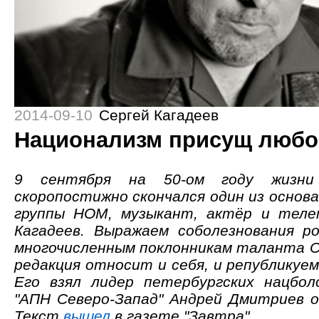
2014-09-10
Сергей Кагадеев
Национализм присущ люб
9 сентября на 50-ом году жизни
скоропостижно скончался один из основ
группы НОМ, музыкант, актёр и теле
Кагадеев. Выражаем соболезнования р
многочисленным поклонникам таланта С
редакция относит и себя, и републикуем
Его взял лидер петербургских нацбол
"АПН Северо-Запад" Андрей Дмитриев о
Текст
вышел
в газете "Завтра".