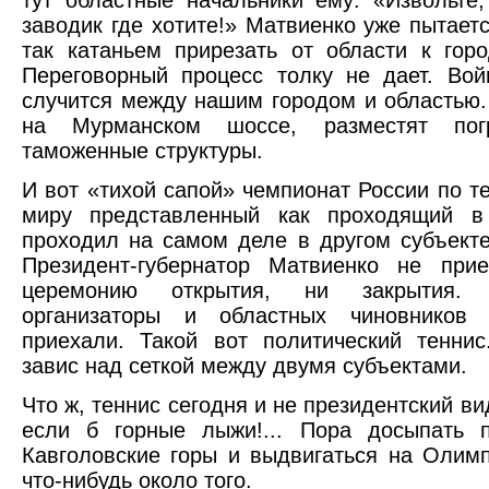
тут областные начальники ему: «Извольте
заводик где хотите!» Матвиенко уже пытает
так катаньем прирезать от области к гор
Переговорный процесс толку не дает. Вой
случится между нашим городом и областью.
на Мурманском шоссе, разместят пог
таможенные структуры.
И вот «тихой сапой» чемпионат России по те
миру представленный как проходящий в 
проходил на самом деле в другом субъект
Президент-губернатор Матвиенко не при
церемонию открытия, ни закрытия. 
организаторы и областных чиновников
приехали. Такой вот политический тенни
завис над сеткой между двумя субъектами.
Что ж, теннис сегодня и не президентский ви
если б горные лыжи!... Пора досыпать 
Кавголовские горы и выдвигаться на Олим
что-нибудь около того.