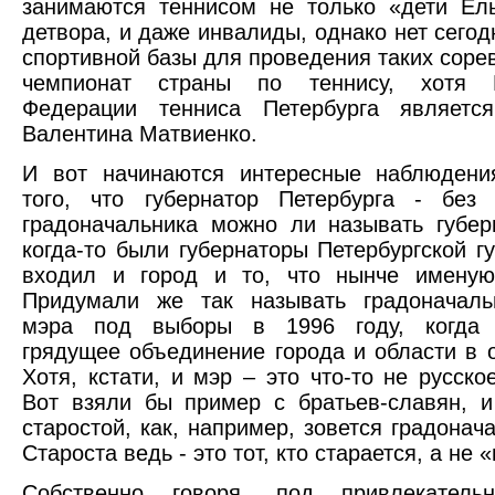
занимаются теннисом не только «дети Ел
детвора, и даже инвалиды, однако нет сегод
спортивной базы для проведения таких сорев
чемпионат страны по теннису, хотя П
Федерации тенниса Петербурга является
Валентина Матвиенко.
И вот начинаются интересные наблюдени
того, что губернатор Петербурга - без 
градоначальника можно ли называть губер
когда-то были губернаторы Петербургской гу
входил и город и то, что нынче именую
Придумали же так называть градоначаль
мэра под выборы в 1996 году, когда 
грядущее объединение города и области в о
Хотя, кстати, и мэр – это что-то не русско
Вот взяли бы пример с братьев-славян, 
старостой, как, например, зовется градонач
Староста ведь - это тот, кто старается, а не 
Собственно говоря, под привлекатель