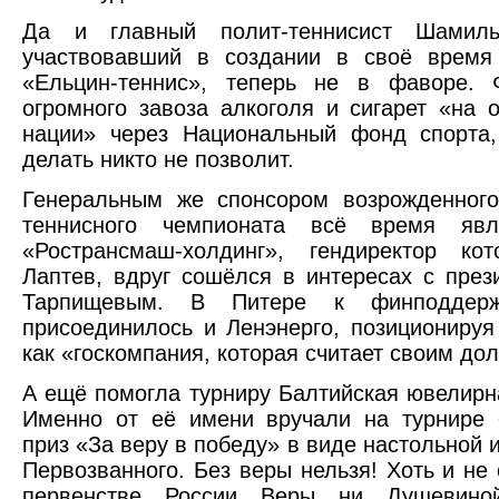
Да и главный полит-теннисист Шамиль
участвовавший в создании в своё время 
«Ельцин-теннис», теперь не в фаворе. 
огромного завоза алкоголя и сигарет «на 
нации» через Национальный фонд спорта,
делать никто не позволит.
Генеральным же спонсором возрожденного
теннисного чемпионата всё время яв
«Ространсмаш-холдинг», гендиректор ко
Лаптев, вдруг сошёлся в интересах с пре
Тарпищевым. В Питере к финподдерж
присоединилось и Ленэнерго, позиционируя
как «госкомпания, которая считает своим до
А ещё помогла турниру Балтийская ювелирн
Именно от её имени вручали на турнире 
приз «За веру в победу» в виде настольной 
Первозванного. Без веры нельзя! Хоть и не 
первенстве России Веры ни Душевино