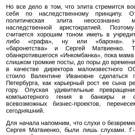
Но все дело в том, что элита стремится во
себя по наследственному принципу. От
политическая элита неосознанно 
наследственной аристократией. Поэто
считается хорошим тоном иметь в учредит
либо «графа», ну или «барона». 
«баронетства» и Сергей Матвиенко. Т
обанкротившегося «Инкомбанка», пока мама
слишком громкие посты, до поры до времени
в качестве директора малоизвестного О
стоило Валентине Ивановне сделаться г
Петербурга, как карьерный рост ее сына р
гору. Опуская удивительные превращени
компьютерного гения в банкиры и со
всевозможных бизнес-проектов, перенес
сегодняшний.
Для начала напомним, что слухи о безвреме
Сергея Матвиенко, были лишь слухами. Г