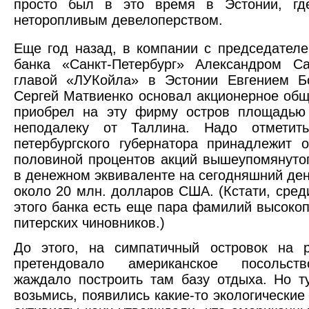
просто был в это время в Эстонии, гд
неторопливым девелоперством.
Еще год назад, в компании с председател
банка «Санкт-Петербург» Александром С
главой «ЛУКойла» в Эстонии Евгением Б
Сергей Матвиенко основал акционерное об
приобрел на эту фирму остров площадью 
неподалеку от Таллина. Надо отметит
петербургского губернатора принадлежит 
половиной процентов акций вышеупомянутог
в денежном эквиваленте на сегодняшний ден
около 20 млн. долларов США. (Кстати, сред
этого банка есть еще пара фамилий высоко
питерских чиновников.)
До этого, на симпатичный островок на р
претендовало американское посольств
жаждало построить там базу отдыха. Но ту
возьмись, появились какие-то экологические