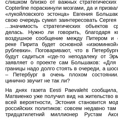
слишком близко от важных стратегических
Copterline пораскинули мозгами, да и призв
«лукойловского эстонца» Евгения Больша
свою очередь сумел заинтересовать Сергея
...значимость стратегических объектов с
делась. Нужно ли говорить, благодаря к
воздушное сообщение между Питером и 
реке Пирита будет основной «изюминкой»
рублевки». Поговаривают, что в Петербург
будут садиться «где-то неподалеку от Эр
заявляет о проекте сам Большаков: «Для
границы надо долго стоять в очереди, а шос
– Петербург в очень плохом состоянии
цинично звучит не так ли?
На днях газета Eesti Paevaleht сообщила
Матвиенко уже получил вид на жительство в
всей вероятности, Эстония становится мо
российских политиков: совсем недавно там
тридцатилетний миллионер Рустам Акс