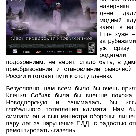
наверняк
денег дал
модный кл
занят в на
Еще хуже –
за рубежами
уж сразу
родит
подозрением: не верят, стало быть, в дем
преобразования и становление рыночной 
России и готовят пути к отступлению.
Безусловно, нам всем было бы очень прия
Ксения Собчак была бы внешне похожа
Новодворскую и занималась бы иссл
глобального потепления климата. Нам б
симпатичен и сын министра обороны: лише
пару лет за нарушение ПДД, с радостью о
ремонтировать «газели».