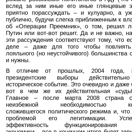
вслед за ним иные его иные глянцевые э
приятно порассуждать – и кулуарно, а у
публично, будучи слегка приближенным к вл
об «Операции Преемник», о том, решил л
Путин или вот-вот решит. Да и не важно, на
эти рассуждения соответствуют тому, что е
деле – даже для того чтобы повлиять
лояльного (но неустойчивого) большинства о
и нужны.
В отличие от прошлых, 2004 года, п
президентские выборы действительно
историческое событие. Это очевидно и даже 
вот в чем же их действительная «судьб
Главное – после марта 2008 страна с
неизбежной необходимостью корр
сложившегося политического режима и, что
проблемой его легитимации. Усп
эффективность функционирования го
экономики – все в конечном итоге будет зави