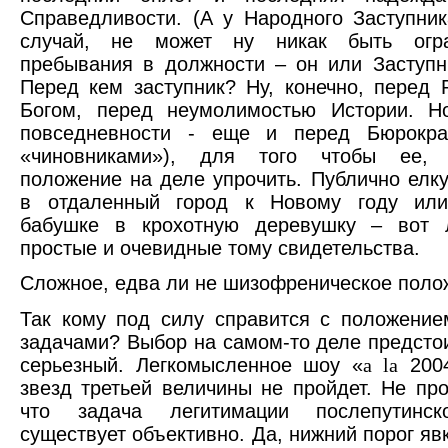
Справедливости. (А у Народного Заступник
случай, не может ну никак быть огра
пребывания в должности – он или Заступни
Перед кем заступник? Ну, конечно, перед 
Богом, перед неумолимостью Истории. Н
повседневности - еще и перед Бюрокра
«чиновниками»), для того чтобы ее, 
положение на деле упрочить. Публично елк
в отдаленный город к Новому году или
бабушке в крохотную деревушку – вот
простые и очевидные тому свидетельства.
Сложное, едва ли не шизофреническое поло
Так кому под силу справится с положение
задачами? Выбор на самом-то деле предстои
серьезный. Легкомысленное шоу «
a
la
2004
звезд третьей величины не пройдет. Не про
что задача легитимации послепутинск
существует объективно. Да, нижний порог яв