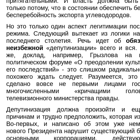
притягательными. И власть должна быть
только потому, что в состоянии обеспечить б
бесперебойность экспорта углеводородов.
Но это только один аспект легитимации пос
режима. Следующий вытекает из логики н
последнего столетия. Речь идет об
обя
неизбежной
«депутинизации» всего и вся. 
же, доклад, например, Грызлова на к
политическом форуме «О преодолении культ
его последствий» - это слишком радикально
похожего ждать следует. Разумеется, эт
сделано вовсе не первыми лицами гос
многочисленными «кричащими гол
телевизионного министерства правды.
Депутинизация должна произойти и е
причинам и трудно предположить, которая из
Во-первых, и написано об этом уже нем
нового Президента нарушит существующий 
основными корпорациями, действ