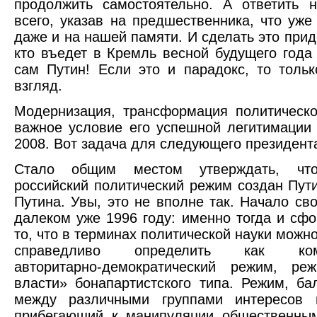
продолжить самостоятельно. А ответить 
всего, указав на предшественника, что уже
даже и на нашей памяти. И сделать это прид
кто въедет в Кремль весной будущего года 
сам Путин! Если это и парадокс, то толь
взгляд.
Модернизация, трансформация политическ
важное условие его успешной легитимации
2008. Вот задача для следующего президент
Стало общим местом утверждать, чт
российский политический режим создан Пут
Путина. Увы, это не вполне так. Начало сво
далеком уже 1996 году: именно тогда и сф
то, что в терминах политической науки можн
справедливо определить как комп
авторитарно-демократический режим, ре
власти» бонапартистского типа. Режим, б
между различными группами интересов 
прибегающий к манипуляции общественным