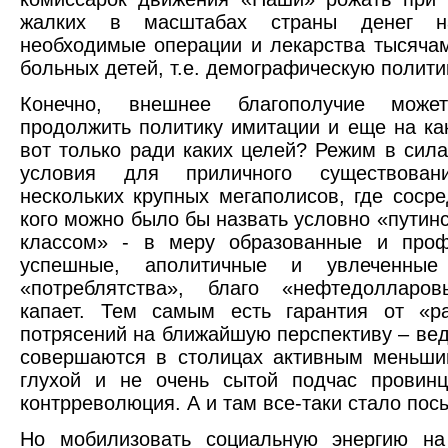
жалких в масштабах страны денег н
необходимые операции и лекарства тысяча
больных детей, т.е. демографическую полит
Конечно, внешнее благополучие может
продолжить политику имитации и еще на как
вот только ради каких целей? Режим в сила
условия для приличного существован
нескольких крупных мегаполисов, где сосре
кого можно было бы назвать условно «путин
классом» - в меру образованные и проф
успешные, аполитичные и увлеченные 
«потреблятства», благо «нефтедолларо
капает. Тем самым есть гарантия от «ра
потрясений на ближайшую перспективу – ве
совершаются в столицах активным меньши
глухой и не очень сытой подчас провинц
контрреволюция. А и там все-таки стало пос
Но мобилизовать социальную энергию на