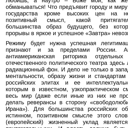
любишь, а наутро – Боже мой, как же
обманываться! Что предъявит городу и миру
государства кроме высоких цен на не
позитивный смысл, какой притягат
большинства образ будущего, без котор
прорывы в яркое и успешное «Завтра» нево
Режиму будет нужна успешная легитимац
признают и за пределами России. Ант
антиамериканская риторика отдельных
отечественного политического театра здесь
радиационный фон. И дело не только в запа
ментальности, образу жизни и стандартам
российских элитах и ее интеллектуальн
которым в известном, узкопрактическом 
весь мир (даже если иные из них не про
делать реверансы в сторону «свободолюб
Ирана»). Для большинства российских об
истинном, позитивном смысле этого слов
(европейский) жизненный уклад является