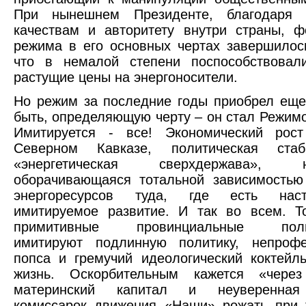
При нынешнем Президенте, благодаря 
качествам и авторитету внутри страны, 
режима в его основных чертах завершилос
что в немалой степени поспособствовал
растущие цены на энергоносители.
Но режим за последние годы приобрел еще
быть, определяющую черту – он стал Режим
Имитируется - все! Экономический ро
Северном Кавказе, политическая стаб
«энергетическая сверхдержава»
оборачивающаяся тотальной зависимостью
энергоресурсов туда, где есть нас
имитируемое развитие. И так во всем. Т
примитивные провинциальные полит
имитируют подлинную политику, непрофе
попса и гремучий идеологический коктейл
жизнь. Оскорбительным кажется «чере
материнский капитал и неуверенная 
комиссарок движения «Наши» рожать при 