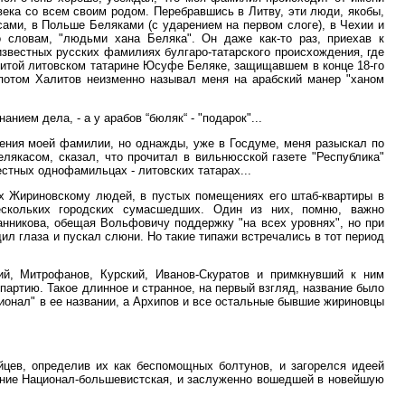
 века со всем своим родом. Перебравшись в Литву, эти люди, якобы,
сами, в Польше Беляками (с ударением на первом слоге), в Чехии и
о словам, "людьми хана Беляка". Он даже как-то раз, приехав к
известных русских фамилиях булгаро-татарского происхождения, где
литой литовском татарине Юсуфе Беляке, защищавшем в конце 18-го
потом Халитов неизменно называл меня на арабский манер "ханом
анием дела, - а у арабов “бюляк“ - "подарок"...
ения моей фамилии, но однажды, уже в Госдуме, меня разыскал по
лякасом, сказал, что прочитал в вильнюсской газете "Республика"
естных однофамильцах - литовских татарах...
х Жириновскому людей, в пустых помещениях его штаб-квартиры в
скольких городских сумасшедших. Один из них, помню, важно
нникова, обещая Вольфовичу поддержку "на всех уровнях", но при
ил глаза и пускал слюни. Но такие типажи встречались в тот период
ий, Митрофанов, Курский, Иванов-Скуратов и примкнувший к ним
артию. Такое длинное и странное, на первый взгляд, название было
ионал" в ее названии, а Архипов и все остальные бывшие жириновцы
йцев, определив их как беспомощных болтунов, и загорелся идеей
вание Национал-большевистская, и заслуженно вошедшей в новейшую