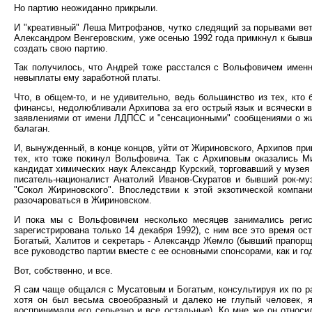
Но партию неожиданно прикрыли.
И "креативный" Леша Митрофанов, чутко следящий за порывами вет
Александром Венгеровским, уже осенью 1992 года примкнул к быв
создать свою партию.
Так получилось, что Андрей тоже расстался с Вольфовичем именно 
невыплаты ему заработной платы.
Что, в общем-то, и не удивительно, ведь большинство из тех, кт
финансы, недолюбливали Архипова за его острый язык и всячески 
заявлениями от имени ЛДПСС и "сенсационными" сообщениями о жи
балаган.
И, вынужденный, в конце концов, уйти от Жириновского, Архипов пр
тех, кто тоже покинул Вольфовича. Так с Архиповым оказались М
кандидат химических наук Александр Курский, торговавший у музея
писатель-националист Анатолий Иванов-Скуратов и бывший рок-му
"Сокол Жириновского". Впоследствии к этой экзотической компа
разочароваться в Жириновском.
И пока мы с Вольфовичем несколько месяцев занимались регис
зарегистрирована только 14 декабря 1992), с ним все это время о
Богатый, Халитов и секретарь - Александр Жемло (бывший прапорщи
все руководство партии вместе с ее основными спонсорами, как и го
Вот, собственно, и все.
Я сам чаще общался с Мусатовым и Богатым, консультируя их по р
хотя он был весьма своеобразный и далеко не глупый человек, я
воспринимали его серьезно и все остальные). Ко мне же он относ