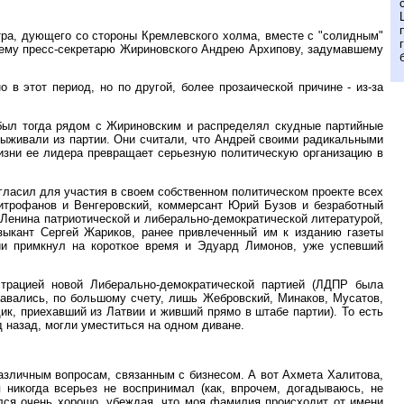
ра, дующего со стороны Кремлевского холма, вместе с "солидным"
шему пресс-секретарю Жириновского Андрею Архипову, задумавшему
в этот период, но по другой, более прозаической причине - из-за
о был тогда рядом с Жириновским и распределял скудные партийные
выживали из партии. Они считали, что Андрей своими радикальными
зни ее лидера превращает серьезную политическую организацию в
игласил для участия в своем собственном политическом проекте всех
итрофанов и Венгеровский, коммерсант Юрий Бузов и безработный
 Ленина патриотической и либерально-демократической литературой,
зыкант Сергей Жариков, ранее привлеченный им к изданию газеты
нии примкнул на короткое время и Эдуард Лимонов, уже успевший
трацией новой Либерально-демократической партией (ЛДПР была
ставались, по большому счету, лишь Жебровский, Минаков, Мусатов,
к, приехавший из Латвии и живший прямо в штабе партии). То есть
д назад, могли уместиться на одном диване.
азличным вопросам, связанным с бизнесом. А вот Ахмета Халитова,
 никогда всерьез не воспринимал (как, впрочем, догадываюсь, не
ился очень хорошо, убеждая, что моя фамилия происходит от имени