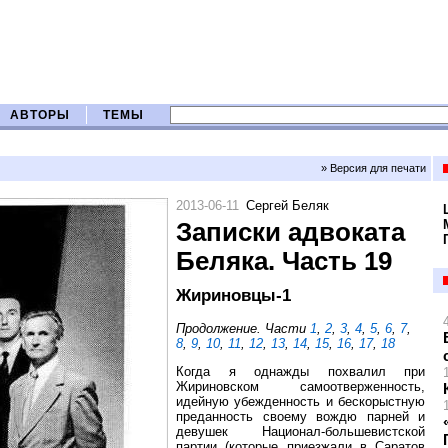
АВТОРЫ
ТЕМЫ
» Версия для печати
2013-06-11
Сергей Беляк
Записки адвоката
Беляка. Часть 19
Жириновцы-1
Продолжение. Части
1
,
2
,
3
,
4
,
5
,
6
,
7
,
8
,
9
,
10
,
11
,
12
,
13
,
14
,
15
,
16
,
17
,
18
Когда я однажды похвалил при
Жириновском самоотверженность,
идейную убежденность и бескорыстную
преданность своему вождю парней и
девушек Национал-большевистской
партии (которые приезжали в Саратов