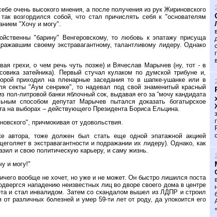
 себе очень высокого мнения, а после получения из рук Жириновского
ак возгордился собой, что стал причислять себя к "основателям
анием "Хочу и могу".
ойственны "барину" Венгеровскому, то любовь к эпатажу присуща
дражавшим своему экстравагантному, талантливому лидеру. Однако
я грехи, о чем речь чуть позже) и Вячеслав Марычев (ну, тот - в
совика затейника). Первый стучал кулаком по думской трибуне и,
торой приходил на пленарные заседания то в шапке-ушанке или в
ля секты "Аум сенрике", то надевал под свой знаменитый красный
з пол-литровой банки яблочный сок, выдавая его за “мочу кандидата
льным способом депутат Марычев пытался доказать богатырское
ента на выборах – действующего Президента Бориса Ельцина.
овского", причмокивая от удовольствия.
мке автора, тоже должен был стать еще одной эпатажной акцией
еголяет в экстравагантности и подражании их лидеру). Однако, как
азил и свою политическую карьеру, и саму жизнь.
чу и могу!"
ичего вообще не хочет, но уже и не может. Он быстро лишился поста
одвергся нападению неизвестных лиц во дворе своего дома в центре
лета и стал инвалидом. Затем со скандалом вышел из ЛДПР и строил
от различных болезней и умер 59-ти лет от роду, да упокоится его