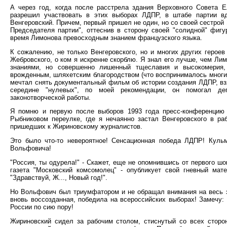
А через год, когда после расстрела здания Верховного Совета 
разрешил участвовать в этих выборах ЛДПР, в штабе партии в
Венгеровский. Причем, первый пришел не один, но со своей сестрой
Председателя партии", оттеснив в сторону своей "солидной" фигу
время Лимонова превосходным знанием французского языка.
К сожалению, не только Венгеровского, но и многих других героев
Жебровского, о ком я искренне скорблю. Я знал его лучше, чем Л
знаниями, но совершенно лишенный тщеславия и высокомерия,
врожденным, шляхетским благородством (что воспринималось многим
мечтал снять документальный фильм об истории создания ЛДПР, взя
середине "нулевых", по моей рекомендации, он помогал деп
законотворческой работы.
Я помню и первую после выборов 1993 года пресс-конференцию
Рыбниковом переулке, где я нечаянно застал Венгеровского в ра
пришедших к Жириновскому журналистов.
Это было что-то невероятное! Сенсационная победа ЛДПР! Куль
Вольфовича!
"Россия, ты одурела!" - Скажет, еще не опомнившись от первого шо
газета "Московский комсомолец" - опубликует свой гневный мат
"Здравствуй, Ж..., Новый год!".
Но Вольфович был триумфатором и не обращал внимания на весь эт
вновь воссозданная, победила на всероссийских выборах! Замечу:
России по сию пору!
Жириновский сидел за рабочим столом, стиснутый со всех сторо