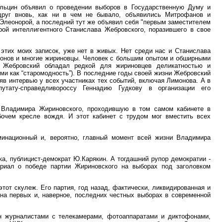
Ельцин объявил о проведении выборов в Государственную Думу и
друг вновь, как ни в чем не бывало, объявились Митрофанов и
 Элеонорой, а последний тут же объявил себя "первым заместителем
рой интеллигентного Станислава Жебровского, поразившего в свое
 этих моих записок, уже нет в живых. Нет среди нас и Станислава
имонов и многие жириновцы. Человек с большим опытом и обширными
 Жебровский обладал редкой для жириновцев деликатностью и
и как “старомодность”). В последние годы своей жизни Жебровский
в интервью у всех участниках тех событий, включая Лимонова. А в
утату-справедливороссу Геннадию Гудкову в организации его
 Владимира Жириновского, проходившую в том самом кабинете в
бочем кресле вождя. И этот кабинет с трудом мог вместить всех
минационный и, вероятно, главный момент всей жизни Владимира
ка, публицист-демократ Ю.Карякин. А тогдашний рупор демократии -
ериал о победе партии Жириновского на выборах под заголовком
от скулеж. Его партия, год назад, фактически, ликвидированная и
 на первых и, наверное, последних честных выборах в современной
н журналистами с телекамерами, фотоаппаратами и диктофонами,