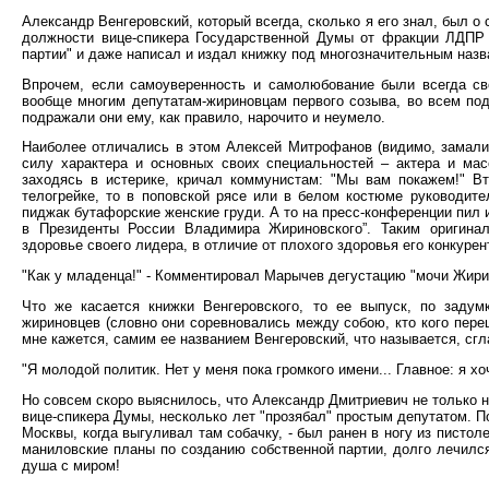
Александр Венгеровский, который всегда, сколько я его знал, был о
должности вице-спикера Государственной Думы от фракции ЛДПР т
партии" и даже написал и издал книжку под многозначительным назв
Впрочем, если самоуверенность и самолюбование были всегда св
вообще многим депутатам-жириновцам первого созыва, во всем по
подражали они ему, как правило, нарочито и неумело.
Наиболее отличались в этом Алексей Митрофанов (видимо, замалива
силу характера и основных своих специальностей – актера и мас
заходясь в истерике, кричал коммунистам: "Мы вам покажем!" В
телогрейке, то в поповской рясе или в белом костюме руководите
пиджак бутафорские женские груди. А то на пресс-конференции пил и
в Президенты России Владимира Жириновского”. Таким оригина
здоровье своего лидера, в отличие от плохого здоровья его конкур
"Как у младенца!" - Комментировал Марычев дегустацию "мочи Жирин
Что же касается книжки Венгеровского, то ее выпуск, по заду
жириновцев (словно они соревновались между собою, кто кого перещ
мне кажется, самим ее названием Венгеровский, что называется, сгл
"Я молодой политик. Нет у меня пока громкого имени... Главное: я хо
Но совсем скоро выяснилось, что Александр Дмитриевич не только н
вице-спикера Думы, несколько лет "прозябал" простым депутатом. П
Москвы, когда выгуливал там собачку, - был ранен в ногу из писто
маниловские планы по созданию собственной партии, долго лечился 
душа с миром!