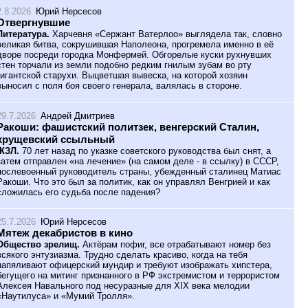
2.8.2026
Юрий Нерсесов
Отвергнувшие
Литература.
Харчевня «Сержант Ватерлоо» выглядела так, словно
великая битва, сокрушившая Наполеона, прогремела именно в её
дворе посреди городка Монфермей. Обгорелые куски рухнувших
стен торчали из земли подобно редким гнилым зубам во рту
гигантской старухи. Выцветшая вывеска, на которой хозяин
выносил с поля боя своего генерала, валялась в стороне.
29.7.2026
Андрей Дмитриев
Ракоши: фашистский политзек, венгерский Сталин,
хрущевский ссыльный
ЖЗЛ.
70 лет назад по указке советского руководства был снят, а
затем отправлен «на лечение» (на самом деле - в ссылку) в СССР,
послевоенный руководитель страны, убежденный сталинец Матиас
Ракоши. Что это был за политик, как он управлял Венгрией и как
сложилась его судьба после падения?
25.7.2026
Юрий Нерсесов
Мятеж декабристов в кино
Общество зрелищ.
Актёрам пофиг, все отрабатывают номер без
всякого энтузиазма. Трудно сделать красиво, когда на тебя
напяливают офицерский мундир и требуют изображать хипстера,
бегущего на митинг признанного в РФ экстремистом и террористом
Алексея Навального под несуразные для XIX века мелодии
«Наутилуса» и «Мумий Тролля».