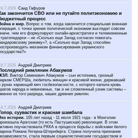
24.7.2026
Саид Гафуров
Как закончится СВО или не путайте политэкономию и
бюджетный процесс
Война и мир.
Вопрос о том, когда закончится специальная военная
операция, с точки зрения политической экономии выглядит совсем
иначе, чем его формулируют онлайн-архистратиги и телевизионные
стратопедархи – не «Сколько еще Запад согласен помогать
бандеровскому режиму»?, а «Сколько еще Запад способен
воспроизводить механизм финансирования украинского
государства?»
18.7.2026
Андрей Дмитриев
Последний римлянин Абакумов
ЖЗЛ.
Виктор Семенович Абакумов – сын истопника, грозный
нарком СМЕРШа, любитель женщин и красивой жизни, державший
в руках карающий меч госбезопасности, с которого капала кровь
врагов народа и невиновных, так и не сломленный узник системы –
именно из того разряда, наших древних римлян.
14.7.2026
Андрей Дмитриев
Топор, суувастик и красная шамбала
Эхо истории.
105 лет назад - 11 июля 1921 года - в Монголии
произошла Аратская (то есть Пастушеская) революция. В этом
активно поучаствовала РККА в процессе борьбы с войсками белого
барона Романа Унгерна-Штернберга. Страна получила признание
независимости, стала первым социалистическим государством и