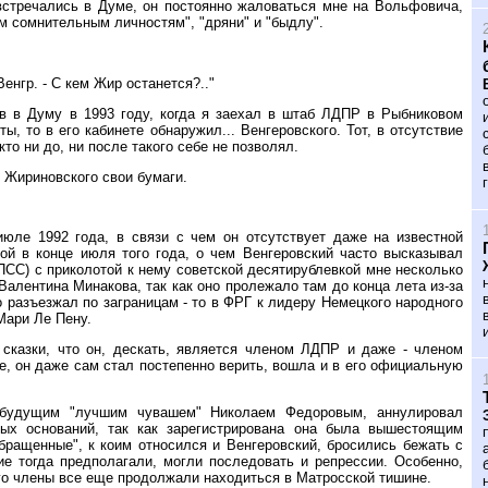
встречались в Думе, он постоянно жаловаться мне на Вольфовича,
ким сомнительным личностям", "дряни" и "быдлу".
енгр. - С кем Жир останется?.."
ов в Думу в 1993 году, когда я заехал в штаб ЛДПР в Рыбниковом
, то в его кабинете обнаружил... Венгеровского. Тот, в отсутствие
то ни до, ни после такого себе не позволял.
л Жириновского свои бумаги.
июле 1992 года, в связи с чем он отсутствует даже на известной
ой в конце июля того года, о чем Венгеровский часто высказывал
ПСС) с приколотой к нему советской десятирублевкой мне несколько
Валентина Минакова, так как оно пролежало там до конца лета из-за
 разъезжал по заграницам - то в ФРГ к лидеру Немецкого народного
Мари Ле Пену.
сказки, что он, дескать, является членом ЛДПР и даже - членом
е, он даже сам стал постепенно верить, вошла и в его официальную
 будущим "лучшим чувашем" Николаем Федоровым, аннулировал
ных оснований, так как зарегистрирована она была вышестоящим
ращенные", к коим относился и Венгеровский, бросились бежать с
е тогда предполагали, могли последовать и репрессии. Особенно,
его члены все еще продолжали находиться в Матросской тишине.