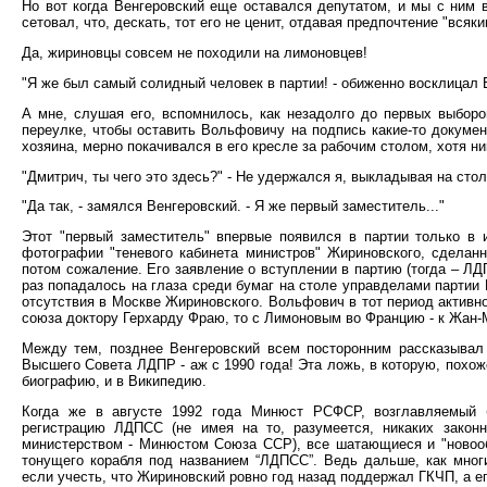
Но вот когда Венгеровский еще оставался депутатом, и мы с ним 
сетовал, что, дескать, тот его не ценит, отдавая предпочтение "вся
Да, жириновцы совсем не походили на лимоновцев!
"Я же был самый солидный человек в партии! - обиженно восклицал В
А мне, слушая его, вспомнилось, как незадолго до первых выбор
переулке, чтобы оставить Вольфовичу на подпись какие-то документы
хозяина, мерно покачивался в его кресле за рабочим столом, хотя ник
"Дмитрич, ты чего это здесь?" - Не удержался я, выкладывая на сто
"Да так, - замялся Венгеровский. - Я же первый заместитель..."
Этот "первый заместитель" впервые появился в партии только в 
фотографии "теневого кабинета министров" Жириновского, сделанн
потом сожаление. Его заявление о вступлении в партию (тогда – ЛД
раз попадалось на глаза среди бумаг на столе управделами партии 
отсутствия в Москве Жириновского. Вольфович в тот период активно
союза доктору Герхарду Фраю, то с Лимоновым во Францию - к Жан-
Между тем, позднее Венгеровский всем посторонним рассказывал 
Высшего Совета ЛДПР - аж с 1990 года! Эта ложь, в которую, похож
биографию, и в Википедию.
Когда же в августе 1992 года Минюст РСФСР, возглавляемый
регистрацию ЛДПСС (не имея на то, разумеется, никаких закон
министерством - Минюстом Союза ССР), все шатающиеся и "новооб
тонущего корабля под названием “ЛДПСС”. Ведь дальше, как многи
если учесть, что Жириновский ровно год назад поддержал ГКЧП, а 