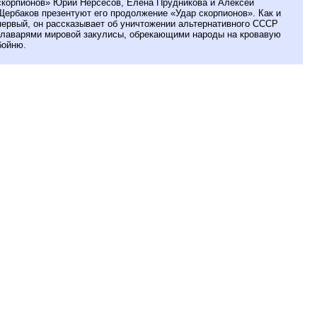
скорпионов» Юрий Нерсесов, Елена Прудникова и Алексей
Щербаков презентуют его продолжение «Удар скорпионов». Как и
первый, он рассказывает об уничтожении альтернативного СССР
главарями мировой закулисы, обрекающими народы на кровавую
бойню.