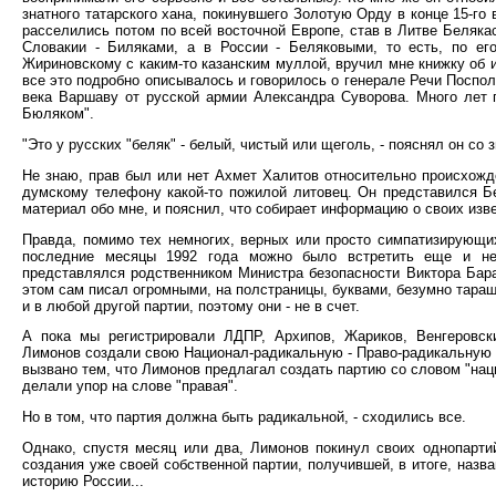
знатного татарского хана, покинувшего Золотую Орду в конце 15-го
расселились потом по всей восточной Европе, став в Литве Беляка
Словакии - Биляками, а в России - Беляковыми, то есть, по ег
Жириновскому с каким-то казанским муллой, вручил мне книжку об 
все это подробно описывалось и говорилось о генерале Речи Поспо
века Варшаву от русской армии Александра Суворова. Много лет 
Бюляком".
"Это у русских "беляк" - белый, чистый или щеголь, - пояснял он со зн
Не знаю, прав был или нет Ахмет Халитов относительно происхожд
думскому телефону какой-то пожилой литовец. Он представился Бе
материал обо мне, и пояснил, что собирает информацию о своих изв
Правда, помимо тех немногих, верных или просто симпатизирующи
последние месяцы 1992 года можно было встретить еще и не
представлялся родственником Министра безопасности Виктора Бара
этом сам писал огромными, на полстраницы, буквами, безумно таращ
и в любой другой партии, поэтому они - не в счет.
А пока мы регистрировали ЛДПР, Архипов, Жариков, Венгеровск
Лимонов создали свою Национал-радикальную - Право-радикальную п
вызвано тем, что Лимонов предлагал создать партию со словом "нац
делали упор на слове "правая".
Но в том, что партия должна быть радикальной, - сходились все.
Однако, спустя месяц или два, Лимонов покинул своих однопарти
создания уже своей собственной партии, получившей, в итоге, наз
историю России...