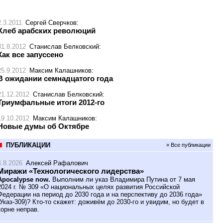
2.3.2011
Сергей Сверчков
:
Хлеб арабских революций
31.8.2012
Станислав Белковский
:
Как все запуссено
25.9.2012
Максим Калашников
:
В ожидании семнадцатого года
21.12.2012
Станислав Белковский
:
Триумфальные итоги 2012-го
19.10.2012
Максим Калашников
:
Новые думы об Октябре
ПУБЛИКАЦИИ
» Все публикации
4.8.2026
Алексей Рафалович
Миражи «Технологического лидерства»
Apocalypse now.
Выполним ли указ Владимира Путина от 7 мая
2024 г. № 309 «О национальных целях развития Российской
Федерации на период до 2030 года и на перспективу до 2036 года»
(Указ-309)? Кто-то скажет: доживём до 2030-го и увидим, но будет в
корне неправ.