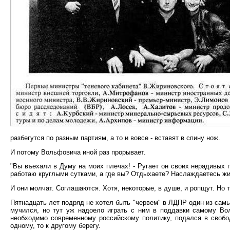
разбегутся по разным партиям, а то и вовсе - вставят в спину нож.
И потому Вольфовича иной раз прорывает.
"Вы въехали в Думу на моих плечах! - Ругает он своих нерадивых 
работаю круглыми сутками, а где вы? Отдыхаете? Наслаждаетесь жиз
И они молчат. Соглашаются. Хотя, некоторые, в душе, и ропщут. Но т
Пятнадцать лет подряд не хотел быть "червем" в ЛДПР один из сам
мучился, но тут уж надоело играть с ним в поддавки самому Вол
необходимо современному российскому политику, подался в свобо
одному, то к другому берегу.