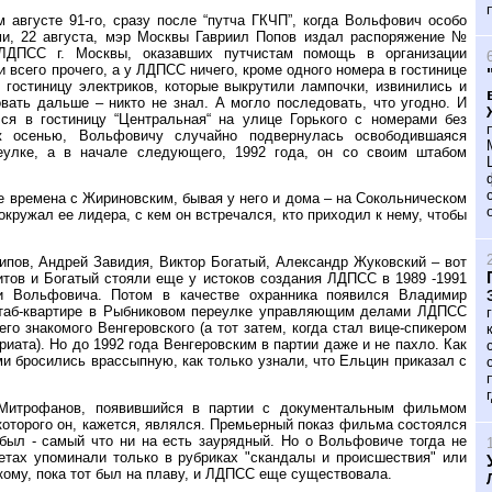
августе 91-го, сразу после “путча ГКЧП”, когда Вольфович особо
и, 22 августа, мэр Москвы Гавриил Попов издал распоряжение №
ЛДПСС г. Москвы, оказавших путчистам помощь в организации
и всего прочего, а у ЛДПСС ничего, кроме одного номера в гостинице
 гостиницу электриков, которые выкрутили лампочки, извинились и
вать дальше – никто не знал. А могло последовать, что угодно. И
ся в гостиницу “Центральная“ на улице Горького с номерами без
ж осенью, Вольфовичу случайно подвернулась освободившаяся
еулке, а в начале следующего, 1992 года, он со своим штабом
те времена с Жириновским, бывая у него и дома – на Сокольническом
 окружал ее лидера, с кем он встречался, кто приходил к нему, чтобы
пов, Андрей Завидия, Виктор Богатый, Александр Жуковский – вот
итов и Богатый стояли еще у истоков создания ЛДПСС в 1989 -1991
ли Вольфовича. Потом в качестве охранника появился Владимир
штаб-квартире в Рыбниковом переулке управляющим делами ЛДПСС
го знакомого Венгеровского (а тот затем, когда стал вице-спикером
риата). Но до 1992 года Венгеровским в партии даже и не пахло. Как
ми бросились врассыпную, как только узнали, что Ельцин приказал с
 Митрофанов, появившийся в партии с документальным фильмом
которого он, кажется, являлся. Премьерный показ фильма состоялся
 был - самый что ни на есть заурядный. Но о Вольфовиче тогда не
зетах упоминали только в рубриках "скандалы и происшествия" или
кому, пока тот был на плаву, и ЛДПСС еще существовала.