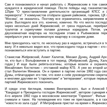
Сам я познакомился и начал работать с Жириновским в том самом 
нуждался в юридической помощи. После победы над гэкачепистам
125рм "О приостановлении деятельности организаций КПСС и 
переворота". У коммунистов отобрали здания райкомов, горкома, ЦК 
“Москва“, не оказалось. Поэтому все ограничилось направлением в
ушли. Выглядело все это, конечно, комично. Но что могло последо
через несколько дней Жириновский, от греха подальше, перебрал
туалетов и скрипучими полами длинных коридоров. Потом, у
двухкомнатная квартира на последнем этаже в Рыбниковом пер
перебрался уже в трехкомнатную квартиру в соседнем доме.
Мне приходилось часто, по нескольку раз в неделю, встречаться в 
валу. И я невольно видел все, что происходило тогда в партии – кто
познакомиться или вступить в партию.
Станислав Жебровский, Ахмет Халитов, Михаил Дунец, Андрей Архи
те, кто был с Вольфовичем в тот период. (Жебровский, Дунец, Хал
годах.) И еще были ребята-осетины, которые возили и охраня
Михайлович Костюткин – отставной майор КГБ. А уже во второй 
стал Валентин Минаков. Он и привел в партию летом 1992 года свое
Думы, отблагодарил его тем, что взял к себе руководителем секрета
и многими другими ее “старожилами” и “ветеранами“, которые первы
партией Жириновского покончить.
И среди этих беглецов, помимо Венгеровского, был и Алексей
"Кандидат в Президенты господин Жириновский", автором сценария 
4-го апреля 1992 года в московском кинотеатре "Горизонт". Фильм
снимали и таких. На телевидение его тоже не приглашали, а в га
"новости из зала суда". И Митрофанов пристал на время к Жириновс