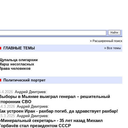
» Расширенный поиск
ГЛАВНЫЕ ТЕМЫ
» Все темы
Щупальца олигархии
Марш несогласных
Права человеков
Политический портрет
4.4.2026
Андрей Дмитриев
:
Выборы в Мьянме выиграл генерал – решительный
сторонник СВО
14.3.2026
Андрей Дмитриев
:
Как устроен Иран - рахбар погиб, да здравствует рахбар!
15.3.2025
Андрей Дмитриев
:
«Минеральный секретарь» - 35 лет назад Михаил
Горбачёв стал президентом СССР