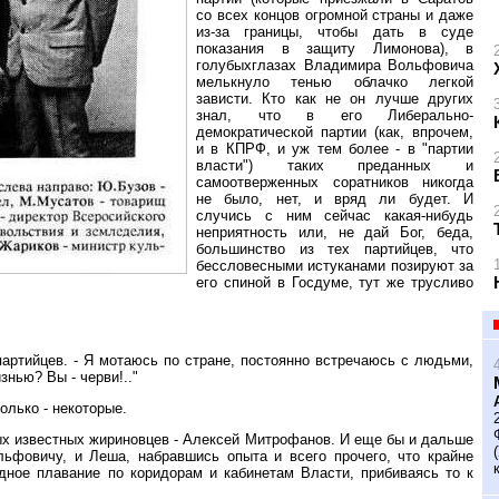
со всех концов огромной страны и даже
из-за границы, чтобы дать в суде
показания в защиту Лимонова), в
голубыхглазах Владимира Вольфовича
мелькнуло тенью облачко легкой
зависти. Кто как не он лучше других
знал, что в его Либерально-
демократической партии (как, впрочем,
и в КПРФ, и уж тем более - в "партии
власти") таких преданных и
самоотверженных соратников никогда
не было, нет, и вряд ли будет. И
случись с ним сейчас какая-нибудь
неприятность или, не дай Бог, беда,
большинство из тех партийцев, что
бессловесными истуканами позируют за
его спиной в Госдуме, тут же трусливо
партийцев. - Я мотаюсь по стране, постоянно встречаюсь с людьми,
нью? Вы - черви!.."
олько - некоторые.
ых известных жириновцев - Алексей Митрофанов. И еще бы и дальше
ьфовичу, и Леша, набравшись опыта и всего прочего, что крайне
дное плавание по коридорам и кабинетам Власти, прибиваясь то к