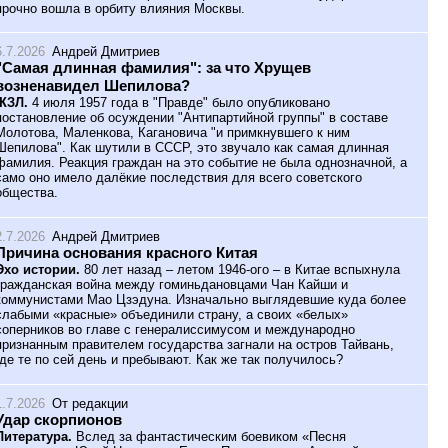
прочно вошла в орбиту влияния Москвы.
6.7.2026
Андрей Дмитриев
"Самая длинная фамилия": за что Хрущев
возненавидел Шепилова?
ЖЗЛ.
4 июля 1957 года в "Правде" было опубликовано
постановление об осуждении "Антипартийной группы" в составе
Молотова, Маленкова, Кагановича "и примкнувшего к ним
Шепилова". Как шутили в СССР, это звучало как самая длинная
фамилия. Реакция граждан на это событие не была однозначной, а
само оно имело далёкие последствия для всего советского
общества.
2.7.2026
Андрей Дмитриев
Причина основания красного Китая
Эхо истории.
80 лет назад – летом 1946-ого – в Китае вспыхнула
гражданская война между гоминьдановцами Чан Кайши и
коммунистами Мао Цзэдуна. Изначально выглядевшие куда более
слабыми «красные» объединили страну, а своих «белых»
соперников во главе с генералиссимусом и международно
признанным правителем государства загнали на остров Тайвань,
где те по сей день и пребывают. Как же так получилось?
1.7.2026
От редакции
Удар скорпионов
Литература.
Вслед за фантастическим боевиком «Песня