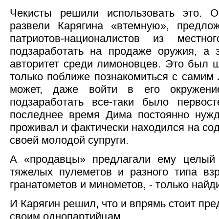
Чекисты решили использовать это. Он
развели Карягина «втемную», предло
патриотов-националистов из местно
подзаработать на продаже оружия, а 
авторитет среди лимоновцев. Это был 
только поближе познакомиться с самим
может, даже войти в его окружени
подзаработать все-таки было первост
последнее время Дима постоянно нужд
проживал и фактически находился на со
своей молодой супруги.
А «продавцы» предлагали ему целый 
тяжелых пулеметов и разного типа вз
гранатометов и минометов, - только найди
И Карягин решил, что и впрямь стоит пре
своим однопартийцам.