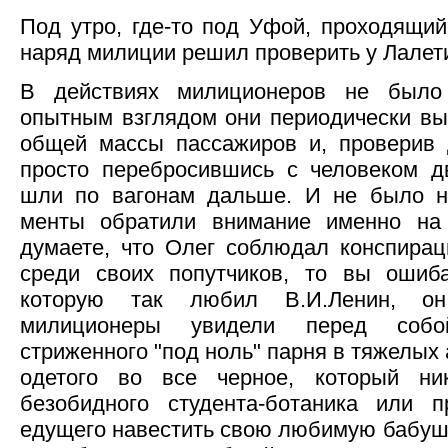
Под утро, где-то под Уфой, проходящи
наряд милиции решил проверить у Лалет
В действиях милиционеров не было 
опытным взглядом они периодически вы
общей массы пассажиров и, проверив 
просто перебросившись с человеком д
шли по вагонам дальше. И не было ни
менты обратили внимание именно на
думаете, что Олег соблюдал конспира
среди своих попутчиков, то вы ошиба
которую так любил В.И.Ленин, о
милиционеры увидели перед собой
стриженного "под ноль" парня в тяжелых
одетого во все черное, который ни
безобидного студента-ботаника или пр
едущего навестить свою любимую бабушк