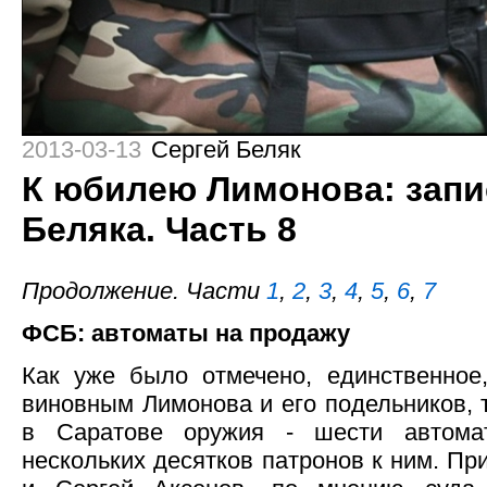
2013-03-13
Сергей Беляк
К юбилею Лимонова: запи
Беляка. Часть 8
Продолжение. Части
1
,
2
,
3
,
4
,
5
,
6
,
7
ФСБ: автоматы на продажу
Как уже было отмечено, единственное
виновным Лимонова и его подельников, т
в Саратове оружия - шести автома
нескольких десятков патронов к ним. П