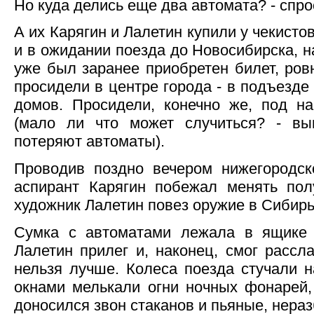
Но куда делись еще два автомата? - спро
А их Карягин и Лалетин купили у чекисто
и в ожидании поезда до Новосибирска, н
уже был заранее приобретен билет, ровн
просидели в центре города - в подъезде
домов. Просидели, конечно же, под н
(мало ли что может случиться? - в
потеряют автоматы).
Проводив поздно вечером нижегородско
аспирант Карягин побежал менять пол
художник Лалетин повез оружие в Сибирь.
Сумка с автоматами лежала в ящике 
Лалетин прилег и, наконец, смог рассл
нельзя лучше. Колеса поезда стучали н
окнами мелькали огни ночных фонарей,
доносился звон стаканов и пьяные, нера