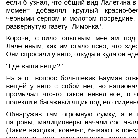
если б узнал, что общий вид Лалетина в
момент добавлял круглый красно-б
черными серпом и молотом посредине, 
развернутую газету "Лимонка".
Короче, стоило опытным ментам подо
Лалетиным, как им стало ясно, что здес
Они спросили у него, откуда и куда он едет
"Где ваши вещи?"
На этот вопрос большевик Бауман отве
вещей у него с собой нет, но национа
промычал что-то такое невнятное, от
полезли в багажный ящик под его сидень
Обнаружив там огромную сумку, а в 
патроны, милиционеры начали составля
(Такие находки, конечно, бывают в поез