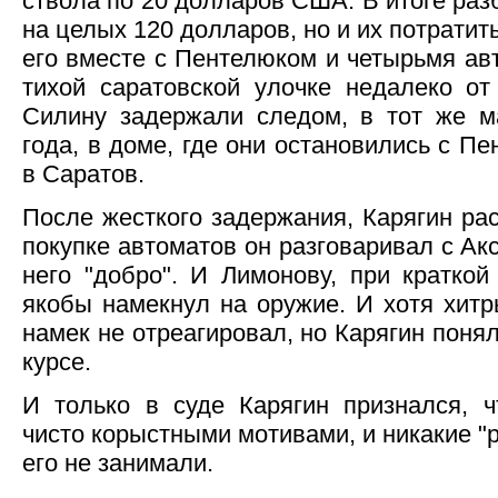
ствола по 20 долларов США. В итоге раз
на целых 120 долларов, но и их потратит
его вместе с Пентелюком и четырьмя ав
тихой саратовской улочке недалеко о
Силину задержали следом, в тот же м
года, в доме, где они остановились с П
в Саратов.
После жесткого задержания, Карягин рас
покупке автоматов он разговаривал с Ак
него "добро". И Лимонову, при краткой
якобы намекнул на оружие. И хотя хит
намек не отреагировал, но Карягин понял,
курсе.
И только в суде Карягин признался, ч
чисто корыстными мотивами, и никакие 
его не занимали.