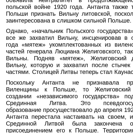
польской войне 1920 года. Антанта также 
Польши признать Вильну литовской, поско
заинтересована в слишком сильной Польше.
Однако, «начальник Польского государства
все же захватил Вильну, инсценировав в 
года «мятеж» укомплектованных из вилен
частей генерала Люциана Желиговского, та
Вильны. Подняв «мятеж», Желиговский 
Вильну, которую и захватил после стычек
частями. Столицей Литвы теперь стал Каунас
Поскольку Антанта не признавала при
Виленщины к Польше, то Желиговский
создании «независимого государства» по
Срединная Литва. Это псевдогосуд
образование просуществовало до апреля 1922
Антанта перестала настаивать на своем, 
Срединной Литвой была закончена о
присоединением его к Польше. Территори