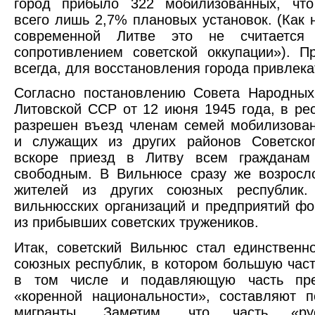
город прибыло 322 мобилизованных, что
всего лишь 2,7% плановых установок. (Как н
современной Литве это не считается 
сопротивлением советской оккупации»). П
всегда, для восстановления города привлека
Согласно постановлению Совета Народных
Литовской ССР от 12 июня 1945 года, в ре
разрешен въезд членам семей мобилизова
и служащих из других районов Советско
вскоре приезд в Литву всем граждана
свободным. В Вильнюсе сразу же возросл
жителей из других союзных республик.
вильнюсских организаций и предприятий ф
из прибывших советских тружеников.
Итак, советский Вильнюс стал единственн
союзных республик, в котором большую част
в том числе и подавляющую часть пре
«коренной национальности», составляют 
мигранты. Заметим, что часть «русс