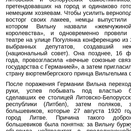
претендовавших на город и одинаково гот
немецким хозяевам. Чтобы усилить вернопо
восторг своих лакеев, немцы выпустили 
котором Вильну назвали «жемчужиной
королевства», и одновременно провели
театре на улице Погулянка конференцию из 
выбранных депутатов, создавший не
(национальный совет). Она позднее, 16 
года, провозгласила «вечные союзные связ
государства с Германией», а затем пригласи
страну вюртембергского принца Вильгельма 
После поражения Германии Вильна переход
руки, успев побывать под властью бо
сделавших ее столицей Литовско-Белорусск
республики (Литбел), затем поляков, 
большевиков, которые 27 августа 1920 г
город Литве. Причина такого доброже
большевиков была понятна: за Вильну бурж
объявила нейтралитет в продолжающейс