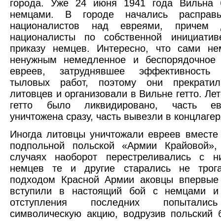
города. Уже 24 июня 1941 года Вильна 
немцами. В городе начались расправы
националистов над евреями, причем 
националисты по собственной инициати
приказу немцев. Интересно, что сами не
ненужным немедленное и беспорядочное 
евреев, затруднявшее эффективность 
тыловых работ, поэтому они прекрати
литовцев и организовали в Вильне гетто. Ле
гетто было ликвидировано, часть е
уничтожена сразу, часть вывезли в концлагер
Иногда литовцы уничтожали евреев вместе
подпольной польской «Армии Крайовой»,
случаях наоборот перестреливались с н
немцев те и другие старались не трог
подходом Красной Армии аковцы впервые 
вступили в настоящий бой с немцами и
отступления последних попыталис
символическую акцию, водрузив польский 