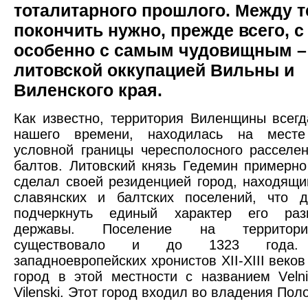
тоталитарного прошлого. Между т
покончить нужно, прежде всего, с
особенно с самым чудовищным –
литовской оккупацией Вильны и
Виленского края.
Как известно, территория Виленщины всегд
нашего времени, находилась на месте
условной границы чересполосного расселе
балтов. Литовский князь Гедемин примерно
сделал своей резиденцией город, находящи
славянских и балтских поселений, что 
подчеркнуть единый характер его раз
державы. Поселение на территор
существовало и до 1323 года
западноевропейских хронистов XII-XIII веко
город в этой местности с названием Vеlni, 
Vilenski. Этот город входил во владения Пол