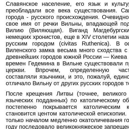
Славянское население, его язык и культ
преобладали все века существования. Са
города - русского происхождения. Очевидно
свое имя от речки Вильны, впадающей по
Вилию (Виляющая). Виганд Магдебургск
немецких хронистов, еще в XIV столетии наз
русским городом (civitas Ruthenica). В о
Виленского замка весьма много сходства с
древнейших городов южной России — Киева 
времен Гедемина в Вильне существовали 
церкви. Впрочем, определенную час
составляли язычники, и это, пожалуй, единс
отличало Вильну от других русских городов т
После крещения Литвы (точнее, великого
языческих подданных) по католическому о
постепенно покрывается католическим 
становится центом католической епископии. 
только началом медленно окатоличевания го
году последовало великокняжеское запрещен