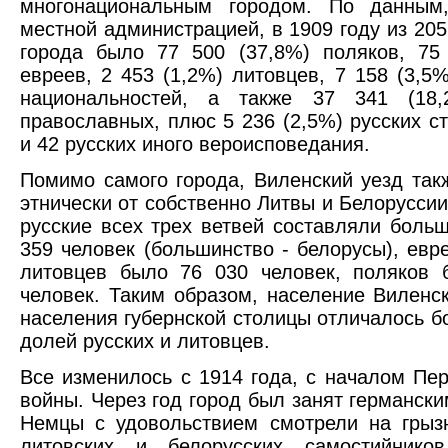
многонациональным городом. По данным
местной администрацией, в 1909 году из 205
города было 77 500 (37,8%) поляков, 75
евреев, 2 453 (1,2%) литовцев, 7 158 (3,5%
национальностей, а также 37 341 (18,
православных, плюс 5 236 (2,5%) русских с
и 42 русских иного вероисповедания.
Помимо самого города, Виленский уезд так
этнически от собственно Литвы и Белоруссии
русские всех трех ветвей составляли больш
359 человек (большинство - белорусы), евре
литовцев было 76 030 человек, поляков 
человек. Таким образом, население Виленск
населения губернской столицы отличалось б
долей русских и литовцев.
Все изменилось с 1914 года, с началом Пе
войны. Через год город был занят германски
Немцы с удовольствием смотрели на грыз
литовских и белорусских самостийников