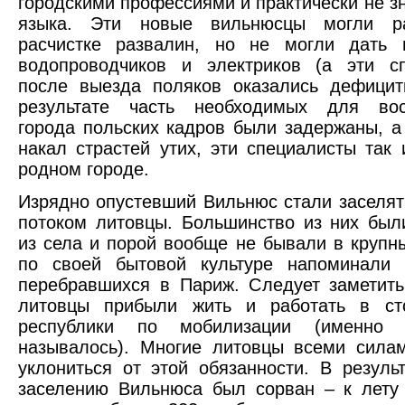
городскими профессиями и практически не зн
языка. Эти новые вильнюсцы могли ра
расчистке развалин, но не могли дать 
водопроводчиков и электриков (а эти сп
после выезда поляков оказались дефицит
результате часть необходимых для вос
города польских кадров были задержаны, а 
накал страстей утих, эти специалисты так 
родном городе.
Изрядно опустевший Вильнюс стали заселя
потоком литовцы. Большинство из них бы
из села и порой вообще не бывали в крупны
по своей бытовой культуре напоминали с
перебравшихся в Париж. Следует заметить
литовцы прибыли жить и работать в ст
республики по мобилизации (именно
называлось). Многие литовцы всеми сила
уклониться от этой обязанности. В резуль
заселению Вильнюса был сорван – к лету