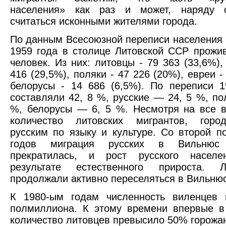
населения» как раз и может, наряду 
считаться исконными жителями города.
По данным Всесоюзной переписи населения 
1959 года в столице Литовской ССР прожи
человек. Из них: литовцы - 79 363 (33,6%),
416 (29,5%), поляки - 47 226 (20%), евреи -
белорусы - 14 686 (6,5%). По переписи 
составляли 42, 8 %, русские — 24, 5 %, по
%, белорусы — 6, 5 %. Несмотря на все 
количество литовских мигрантов, горо
русским по языку и культуре. Со второй п
годов миграция русских в Вильнюс 
прекратилась, и рост русского насел
результате естественного прироста. 
продолжали активно переселяться в Вильнюс
К 1980-ым годам численность виленцев 
полмиллиона. К этому времени впервые в
количество литовцев превысило 50% горожа