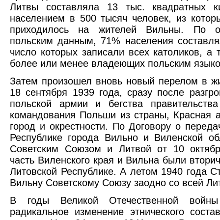
Литвы составляла 13 тыс. квадратных к
населением в 500 тысяч человек, из котор
приходилось на жителей Вильны. По о
польским данным, 71% населения составля
число которых записали всех католиков, а 
более или менее владеющих польским языко
Затем произошел вновь новый перелом в ж
18 сентября 1939 года, сразу после разгр
польской армии и бегства правительства
командования Польши из страны, Красная 
город и окрестности. По Договору о переда
Республике города Вильно и Виленской о
Советским Союзом и Литвой от 10 октябр
часть Виленского края и Вильна были втори
Литовской Республике. А летом 1940 года С
Вильну Советскому Союзу заодно со всей Ли
В годы Великой Отечественной войны
радикальное изменение этнического соста