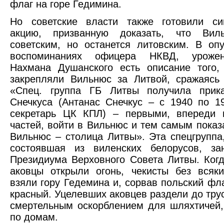
флаг на горе Гедимина.
Но советские власти также готовили си
акцию, призванную доказать, что Вил
советским, но останется литовским. В оп
воспоминаниях офицера НКВД, уроже
Нахмана Душанского есть описание того,
закрепляли Вильнюс за Литвой, сражаясь
«Спец. группа ГБ Литвы получила прик
Снечкуса (Антанас Снечкус – с 1940 по 1
секретарь ЦК КПЛ) – первыми, впереди 
частей, войти в Вильнюс и тем самым показа
Вильнюс – столица Литвы». Эта спецгруппа
состоявшая из виленских белорусов, за
Президиума Верховного Совета Литвы. Ког
аковцы открыли огонь, чекисты без всяк
взяли гору Гедемина и, сорвав польский фла
красный. Уцелевших аковцев раздели до трус
смертельным оскорблением для шляхтичей,
по домам.