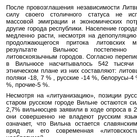
После провозглашения независимости Лит
силу своего столичного статуса не ис
массовой эмиграции и экономических пот
другие города республики. Население город
медленно расти, несмотря на депопуляцию
продолжающегося притока литовских м
результате Вильнюс постепенно с
литовскоязычным городов. Согласно перепис
в Вильнюсе насчитывалось 542 тысячи
этническом плане из них составляют: литовц
поляки -18, 7 % , русские -14 %, белорусы-4 
%, прочие-5 %.
Несмотря на «литуанизацию», позиции русс
старом русском городе Вильне остаются с
2,7% вильнюсцев заявили в ходе опроса в 20
они совершенно не владеют русским язык
означает, что Вильна остается славянски
вряд ли его современная «литовскост