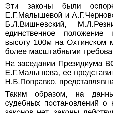
Эти законы были оспор
Е.Г.Малышевой и А.Г.Чернов
Б.Л.Вишневский, М.Л.Рез
единственное положение г
высоту 100м на Охтинском 
более масштабными требован
На заседании Президиума ВС
Е.Г.Малышева, ее представи
Н.Б.Поправко, представлявш
Таким образом, на данн
судебных постановлений о 
законов нет, законы действ