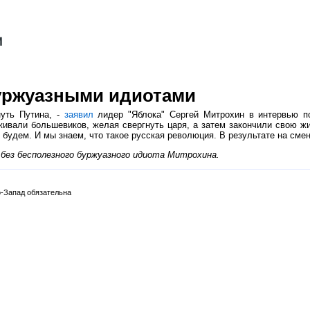
уржуазными идиотами
нуть Путина, -
заявил
лидер "Яблока" Сергей Митрохин в интервью по
ивали большевиков, желая свергнуть царя, а затем закончили свою ж
будем. И мы знаем, что такое русская революция. В результате на сме
без бесполезного буржуазного идиота Митрохина.
-Запад обязательна