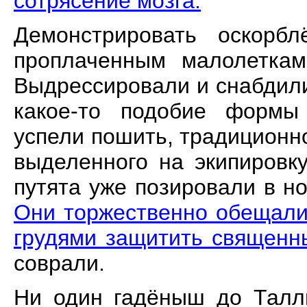
сотрясение мозга.
Демонстрировать оскорб
проплаченным малолеткам
Выдрессировали и снабдил
какое-то подобие формы
успели пошить, традиционн
выделенного на экипировк
путята уже позировали в н
Они торжественно обещали
грудями защитить священн
соврали.
Ни один гадёныш до Талли