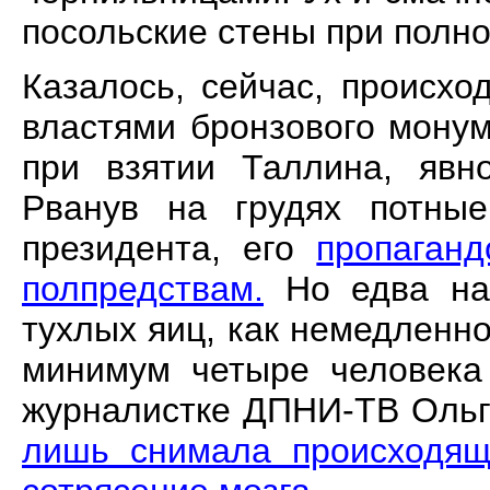
посольские стены при полн
Казалось, сейчас, происхо
властями бронзового мону
при взятии Таллина, явн
Рванув на грудях потны
президента, его
пропаган
полпредствам.
Но едва нар
тухлых яиц, как немедленн
минимум четыре человека 
журналистке ДПНИ-ТВ Ольг
лишь снимала происходяще