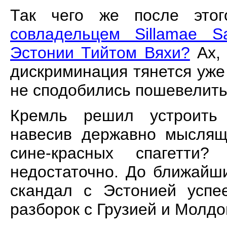
Так чего же после это
совладельцем Sillamae S
Эстонии Тийтом Вяхи?
Ах, 
дискриминация тянется уже 
не сподобились пошевелитьс
Кремль решил устроить
навесив державно мыслящ
сине-красных спагетти
недостаточно. До ближайш
скандал с Эстонией успе
разборок с Грузией и Молдо