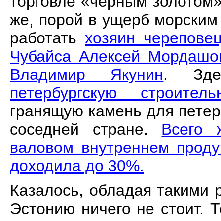
торговле «чёрным золотом»
же, порой в ущерб морским
работать
хозяин черепове
Чубайса Алексей Мордашо
Владимир Якунин
.
Зд
петербургскую строите
гранящую камень для пете
соседней стране.
Всего 
валовом внутреннем проду
доходила до 30%.
Казалось, обладая такими 
Эстонию ничего не стоит. 