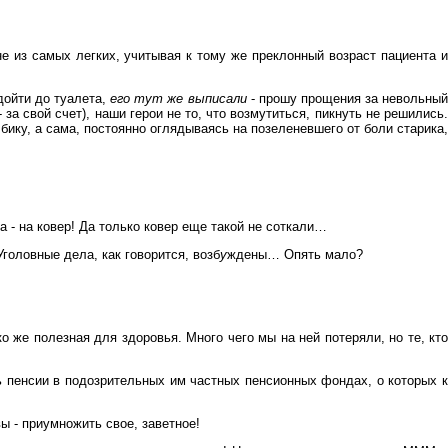
е из самых легких, учитывая к тому же преклонный возраст пациента и
дойти до туалета,
его
тут же выписали
- прошу прощения за невольны
за свой счет), наши герои не то, что возмутиться, пикнуть не решились.
бику, а сама, постоянно оглядываясь на позеленевшего от боли старика,
 - на ковер! Да только ковер еще такой не соткали…
Уголовные дела, как говорится, возб
у
ждены… Опять мало?
 же полезная для здоровья. Много чего мы на ней потеряли, но те, кто
ь пенсии в подозрительных им частных пенсионных фондах, о которых к
ы - приумножить свое, заветное!