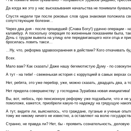
Да когда же это у нас высказывания начальства не понимали буквал
Спустя недели три после роковых слов одна знакомая положила сво
сопутствующие болезни…
Через два дня - после прошедшей (Слава Богу!) удачно операции - н
каламбур. А поскольку операция по жизненным показаниям была, так с
Дочь с трудом вывела на улицу еле передвигающего ноги отца и прис
бросилась ловить такси…
…Ну, что, реформа здравоохранения в действии? Кого откачивать б
Всех.
Мало вам? Как сказать! Даже нашу бегемотистую Думу - по совокупно
А тут - на тебе! - свеженькая история с коррупцией в самых верхах 
Нет, ребята, это уже перебор, уже, можно сказать, двадцать два, а т
Нет придела совершенству: у господина Зурабова новая инициатива!
Вы, вот, небось, про пенсионную реформу уже подзабыли, что и не 
помоложе, кажется, приобрели какую-то надежду на грядущую накоп
А тут, видите ли, выяснилось, что граждане, пуганые и ученые опы
тому же никому ничего не известно, а оставляют на волю государств
Странно, не правда ли? Нет, бы - проявить сознательность, деловую 