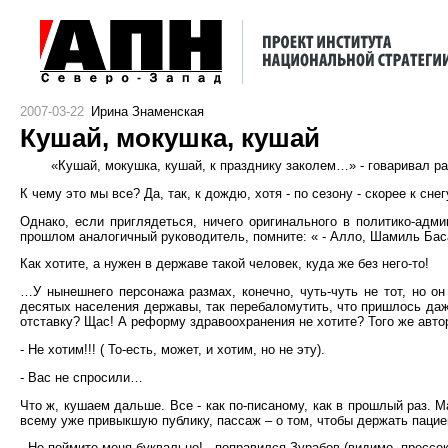
2007-03-22
Ирина Знаменская
Кушай, мокушка, кушай
«Кушай, мокушка, кушай, к празднику заколем…» - говаривал р
К чему это мы все? Да, так, к дождю, хотя - по сезону - скорее к с
Однако, если приглядеться, ничего оригинального в политико-адм
прошлом аналогичный руководитель, помните: « - Алло, Шамиль Баса
Как хотите, а нужен в державе такой человек, куда же без него-то!
…У нынешнего персонажа размах, конечно, чуть-чуть не тот, но он
десятых населения державы, так перебаломутить, что пришлось даже
отставку? Щас! А реформу здравоохранения не хотите? Того же авто
- Не хотим!!! ( То-есть, может, и хотим, но не эту).
- Вас не спросили…
Что ж, кушаем дальше. Все - как по-писаному, как в прошлый раз. 
всему уже привыкшую публику, пассаж – о том, чтобы держать пацие
- Не поймите меня буквально! - поправился Зурабов (видимо, пресс