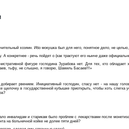
ачительный хозяин. Ибо мокушка был для него, понятное дело, не целью
негу. А конкретнее - речь пойдет о (как трактуют его нынче даже официа
инистративной фигуре господина Зурабова нет. Для тех, кто обладае
ев, тьфу, не слышно, я говорю, Шамиль Басаев!!!»
 добирает рвением. Инициативный господин, спасу нет - на нашу голо
 щелочку в государственной кубышке приоткрыть, чтобы хоть слегка ус
ра?
Мало инвалидам и старикам было проблем с лекарствами после монетиза
нта на больничной койке не долее пяти дней?
екретарь сделал ему страшные глаза)…