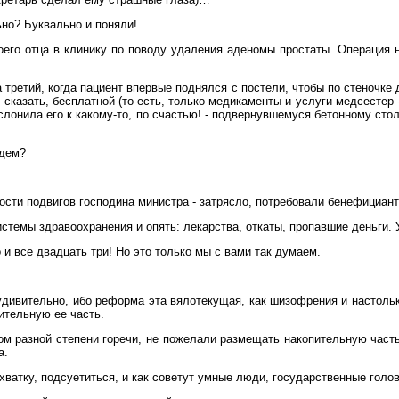
ьно? Буквально и поняли!
его отца в клинику по поводу удаления аденомы простаты. Операция н
а третий, когда пациент впервые поднялся с постели, чтобы по стеночке 
казать, бесплатной (то-есть, только медикаменты и услуги медсестер - 
лонила его к какому-то, по счастью! - подвернувшемуся бетонному стол
удем?
сти подвигов господина министра - затрясло, потребовали бенефицианта
системы здравоохранения и опять: лекарства, откаты, пропавшие деньги. 
о и все двадцать три! Но это только мы с вами так думаем.
удивительно, ибо реформа эта вялотекущая, как шизофрения и настолько
ительную ее часть.
том разной степени горечи, не пожелали размещать накопительную част
а.
хватку, подсуетиться, и как советут умные люди, государственные голов