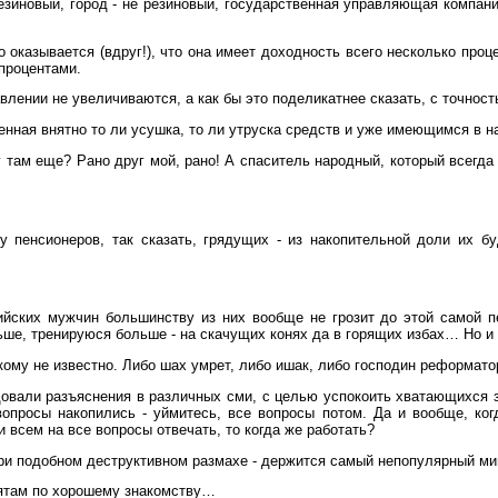
зиновый, город - не резиновый, государственная управляющая компания 
оказывается (вдруг!), что она имеет доходность всего несколько проце
процентами.
влении не увеличиваются, а как бы это поделикатнее сказать, с точност
енная внятно то ли усушка, то ли утруска средств и уже имеющимся в 
 там еще? Рано друг мой, рано! А спаситель народный, который всегда 
у пенсионеров, так сказать, грядущих - из накопительной доли их б
йских мужчин большинству из них вообще не грозит до этой самой пе
ше, тренируюся больше - на скачущих конях да в горящих избах… Но и ту
икому не известно. Либо шах умрет, либо ишак, либо господин реформато
овали разъяснения в различных сми, с целью успокоить хватающихся за
 вопросы накопились - уймитесь, все вопросы потом. Да и вообще, ко
 всем на все вопросы отвечать, то когда же работать?
ри подобном деструктивном размахе - держится самый непопулярный мин
ебятам по хорошему знакомству…