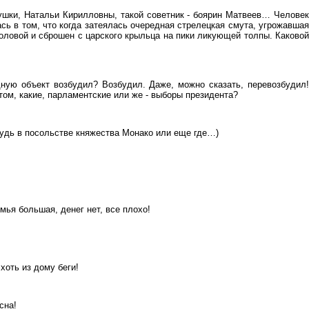
атушки, Натальи Кирилловны, такой советник - боярин Матвеев… Человек
ась в том, что когда затеялась очередная стрелецкая смута, угрожавшая
оловой и сброшен с царского крыльца на пики ликующей толпы. Каковой
дную объект возбудил? Возбудил. Даже, можно сказать, перевозбудил!
том, какие, парламентские или же - выборы президента?
ибудь в посольстве княжества Монако или еще где…)
мья большая, денег нет, все плохо!
хоть из дому беги!
сна!