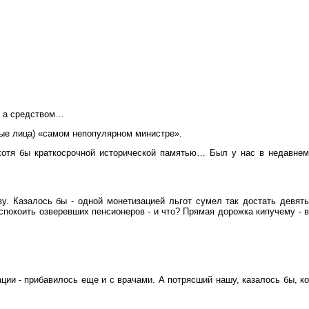
, а средством…
льные лица) «самом непопулярном министре».
т хотя бы краткосрочной исторической памятью… Был у нас в недавнем
ву. Казалось бы - одной монетизацией льгот сумел так достать девять
покоить озверевших пенсионеров - и что? Прямая дорожка кипучему - в
ции - прибавилось еще и с врачами. А потрясший нашу, казалось бы, ко