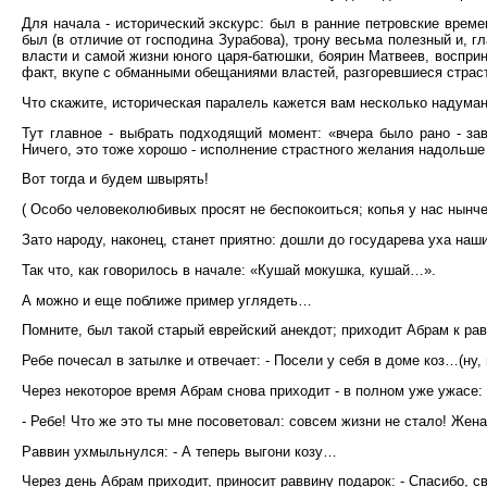
Для начала - исторический экскурс: был в ранние петровские време
был (в отличие от господина Зурабова), трону весьма полезный и, г
власти и самой жизни юного царя-батюшки, боярин Матвеев, воспри
факт, вкупе с обманными обещаниями властей, разгоревшиеся страс
Что скажите, историческая паралель кажется вам несколько надумано
Тут главное - выбрать подходящий момент: «вчера было рано - за
Ничего, это тоже хорошо - исполнение страстного желания надольше
Вот тогда и будем швырять!
( Особо человеколюбивых просят не беспокоиться; копья у нас нынче
Зато народу, наконец, станет приятно: дошли до государева уха наши
Так что, как говорилось в начале: «Кушай мокушка, кушай…».
А можно и еще поближе пример углядеть…
Помните, был такой старый еврейский анекдот; приходит Абрам к равв
Ребе почесал в затылке и отвечает: - Посели у себя в доме коз…(ну, 
Через некоторое время Абрам снова приходит - в полном уже ужасе:
- Ребе! Что же это ты мне посоветовал: совсем жизни не стало! Жена 
Раввин ухмыльнулся: - А теперь выгони козу…
Через день Абрам приходит, приносит раввину подарок: - Спасибо, св