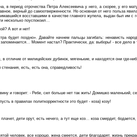
на, в период отрочества Петра Алексеевича у него, а скорее, у его м
лавное, верный до самоотверженности. Но основная от него польза явил
нимавшийся восставшими в качестве главного жупела, выдан был им с г
ти несколько поуспокоил…
й? А вот и нет!
втра будет поздно». Давайте начнем пальцы загибать: ненависть наро
 запоминается… Момент настал? Практически, да: выборы! - все дело в 
, в отличие от милицейских дубинок, мягенькие, и находятся они где-н
 стенания, есть, есть она, справедливость!
ину и говорит: - Ребе, сил больше нет так жить! Домишко маленький, се
пусть в правилах политкорректности это будет - коза) козу!
плачет, дети орут, есть нечего, а тут еще коз… коза смердит, бодается, 
ятой человек, все хорошо, жена смеется, дети благодарят, жизнь прекра