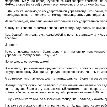
Неправильный у нас народ. Русским языком говорят: трамвай - не ре
ЧАРАх в свое (не свое!) время - все потеряли, это когда уже было…
…Да, что же касаемо до государственной управляющей компании, то 
последние пять лет колеблется между четырнадцатью-двенадцатью 
Из чего следует, что пенсионные накопления в государственном упра
К тому же, говорят, в самом пенсионном фонде случилась не объясн
Как, бедный читатель, рука сама собой тянется к валидолу или чему
впервой…
И нашло.
То-есть, предполагается брать деньги для нынешних пенсионеров 
управление государства. Разумно?
Не то слово, остроумно даже!
Во-первых, при нынешнем среднестатистическом сроке жизни росси
государственному. Женщины, правда, покрепче оказались: пьют мень
А во-вторых, что там через десять-пятнадцать лет будет - и вовсе н
Правда, спустя сутки после первого озвучивания инициативы послед
как-то звучат. Если же у вас, любезный читатель, как говорится,
«Женитьбе Бальзаминова» - этой глупой привычки не имеет! Ибо если
…Ну и каким же таким, по выражению господина Веллера, «каком» п
Так вам все и скажи: тайна сия велика есть! Ну, да ладно: своим р