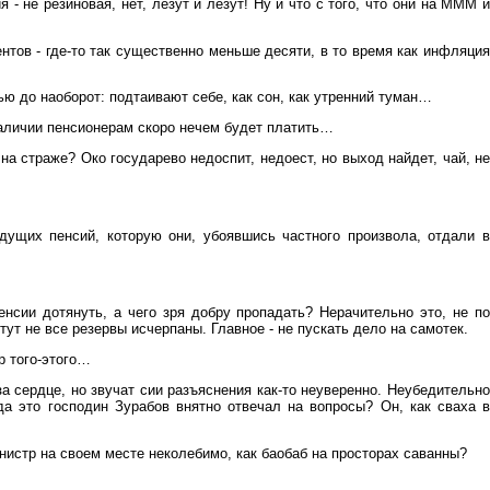
- не резиновая, нет, лезут и лезут! Ну и что с того, что они на МММ и
нтов - где-то так существенно меньше десяти, в то время как инфляция
ью до наоборот: подтаивают себе, как сон, как утренний туман…
наличии пенсионерам скоро нечем будет платить…
на страже? Око государево недоспит, недоест, но выход найдет, чай, не
удущих пенсий, которую они, убоявшись частного произвола, отдали в
нсии дотянуть, а чего зря добру пропадать? Нерачительно это, не по
т не все резервы исчерпаны. Главное - не пускать дело на самотек.
р того-этого…
 сердце, но звучат сии разъяснения как-то неуверенно. Неубедительно
гда это господин Зурабов внятно отвечал на вопросы? Он, как сваха в
истр на своем месте неколебимо, как баобаб на просторах саванны?