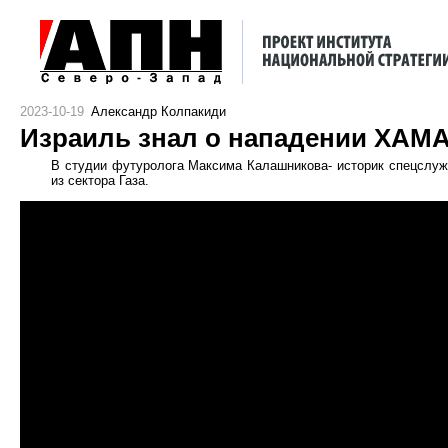
2023-10-19
Александр Колпакиди
Израиль знал о нападении ХАМ
В студии футуролога Максима Калашникова- историк спецслуж
из сектора Газа.