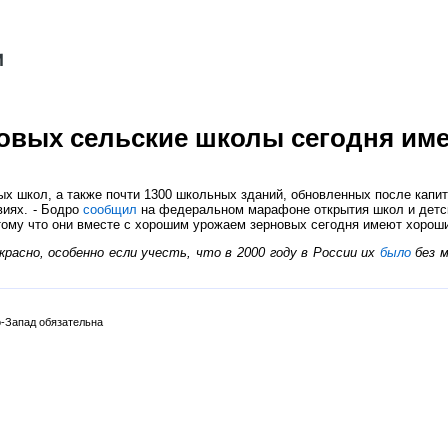
новых сельские школы сегодня им
ых школ, а также почти 1300 школьных зданий, обновленных после капи
виях. - Бодро
сообщил
на федеральном марафоне открытия школ и детск
тому что они вместе с хорошим урожаем зерновых сегодня имеют хорош
расно, особенно если учесть, что в 2000 году в России их
было
без м
-Запад обязательна