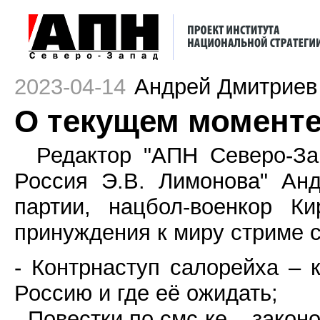
2023-04-14
Андрей Дмитриев
О текущем момент
Редактор "АПН Северо-За
Россия Э.В. Лимонова" Ан
партии, нацбол-военкор 
принуждения к миру стриме 
- Контрнаступ салорейха – к
Россию и где её ожидать;
- Повестки по смс-ке – зако