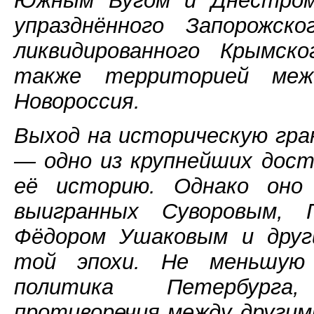
Южным Бугом и Днестром
упразднённого Запорожско
ликвидированного Крымск
также территорией ме
Новороссия.
Выход на историческую гра
— одно из крупнейших дост
её историю. Однако оно
выигранных Суворовым, 
Фёдором Ушаковым и друг
той эпохи. Не меньшую 
политика Петербурга,
противоречия между другим