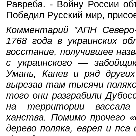
Равреба. - Войну России об
Победил Русский мир, присо
Комментарий "АПН Северо-
1768 года в украинских о
восстание, получившее назв
с украинского — забойщик
Умань, Канев и ряд други
вырезав там тысячи поляков
того они разграбили Дубос
на территории вассала
ханства. Помимо прочего 
дерево поляка, еврея и пса