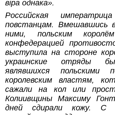
віра однака».
Российская императри
повстанцам. Вмешавшись 
ними, польским корол
конфедерацией противост
выступила на стороне кор
украинские отряды бы
являвшихся польскими 
королевским властям, ко
сажали на кол или прост
Колиивщины Максиму Гонт
дней сдирали кожу. С 