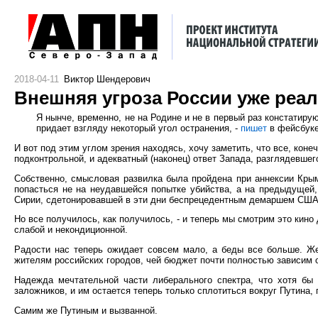
2018-04-11
Виктор Шендерович
Внешняя угроза России уже реа
Я нынче, временно, не на Родине и не в первый раз констатиру
придает взгляду некоторый угол остранения, -
пишет
в фейсбуке 
И вот под этим углом зрения находясь, хочу заметить, что все, коне
подконтрольной, и адекватный (наконец) ответ Запада, разглядевшего 
Собственно, смысловая развилка была пройдена при аннексии Крыма
попасться не на неудавшейся попытке убийства, а на предыдущей, 
Сирии, сдетонировавшей в эти дни беспрецедентным демаршем США, 
Но все получилось, как получилось, - и теперь мы смотрим это кин
слабой и некондиционной.
Радости нас теперь ожидает совсем мало, а беды все больше. Жел
жителям российских городов, чей бюджет почти полностью зависим о
Надежда мечтательной части либерального спектра, что хотя бы 
заложников, и им остается теперь только сплотиться вокруг Путина, 
Самим же Путиным и вызванной.