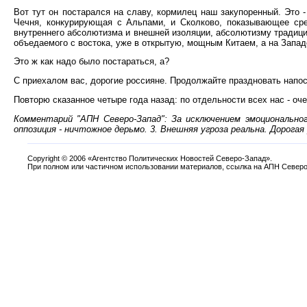
Вот тут он постарался на славу, кормилец наш закупоренный. Это -
Чечня, конкурирующая с Альпами, и Сколково, показывающее сред
внутреннего абсолютизма и внешней изоляции, абсолютизму традицио
объедаемого с востока, уже в открытую, мощным Китаем, а на Запад
Это ж как надо было постараться, а?
С приехалом вас, дорогие россияне. Продолжайте праздновать напосл
Повторю сказанное четыре года назад: по отдельности всех нас - оче
Комментарий "АПН Северо-Запад": За исключением эмоционально
оппозиция - ничтожное дерьмо. 3. Внешняя угроза реальна. Дорога
Copyright
©
2006 «Агентство Политических Новостей Северо-Запад».
При полном или частичном использовании материалов, ссылка на АПН Северо