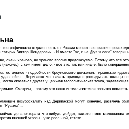
льна
ю: географическая отдаленность от России меняет восприятие происходя
сатирик Виктор Шендерович. - И вместо "ох, и не @уя ж себе" говоришь,
чно, очень хреново, но хреново вполне предсказуемо. Потому что все эт
(наконец), с кем имеет дело, - все это, так или иначе, было совершенно
; остальное - подробности броуновского движения. Гиркинские идиоты 
удавшейся... Дерипаска мог начать прилюдно раскидывать пальцы не п
могла оказаться другая ущербная геополитическая точка, задевающая 
о дальше. Смотрим, - потому что наша интеллигентская попытка повлият
ающие позубоскалить над Дерипаской могут, конечно, развлечь обита
т "Русала"...
сейчас до электората что-нибудь дойдет, кажется мне малоосновате
против внешней угрозы - уже реальной, кстати.