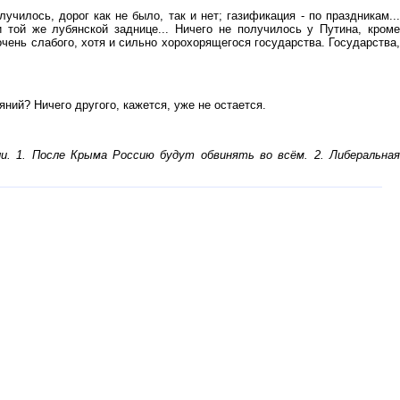
илось, дорог как не было, так и нет; газификация - по праздникам...
той же лубянской заднице... Ничего не получилось у Путина, кроме
ень слабого, хотя и сильно хорохорящегося государства. Государства,
ний? Ничего другого, кажется, уже не остается.
и. 1. После Крыма Россию будут обвинять во всём. 2. Либеральная