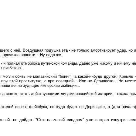
щего с ней. Воздушная подушка эта - не только амортизирует удар, но и
 прочитав новости: - Ну надо же.
о - и полная отморозка путинской команды, давно уже никому и ничему не
 неизбежно...
могли сбить не малазийский "боинг", а какой-нибудь другой; Кремль -
ри этой проститутке, а при соседней... Или не Дерипаска... На месте
наши вечно зудящие имперские амбиции...
ь на сюжет, стать действующими лицами российской истории, - оказалась
телей своего фейсбука, но худо будет не Дерипаске, а (для начала)
льной: не дойдет. "Стокгольмский синдром" уже сожрал изнутри всех