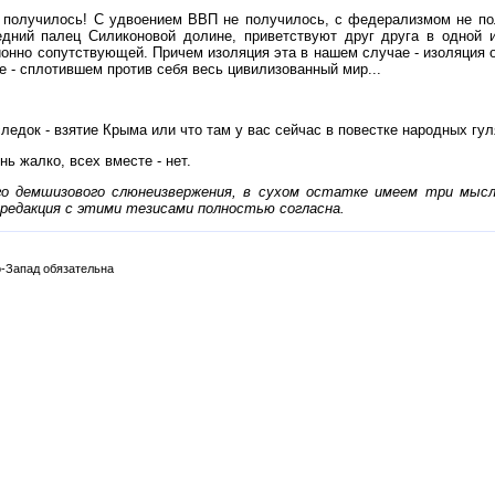
 получилось! С удвоением ВВП не получилось, с федерализмом не получ
ний палец Силиконовой долине, приветствуют друг друга в одной и 
нно сопутствующей. Причем изоляция эта в нашем случае - изоляция оч
е - сплотившем против себя весь цивилизованный мир...
едок - взятие Крыма или что там у вас сейчас в повестке народных гуля
нь жалко, всех вместе - нет.
го демшизового слюнеизвержения, в сухом остатке имеем три мысл
я редакция с этими тезисами полностью согласна.
-Запад обязательна