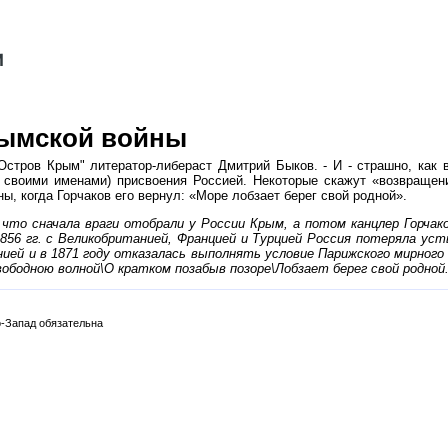
рымской войны
стров Крым" литератор-либераст Дмитрий Быков. - И - страшно, как 
 своими именами) присвоения Россией. Некоторые скажут «возвращени
, когда Горчаков его вернул: «Море лобзает берег свой родной».
что сначала враги отобрали у России Крым, а потом канцлер Горчак
56 гг. с Великобританией, Францией и Турцией Россия потеряла усть
нией и в 1871 году отказалась выполнять условие Парижского мирног
бодною волной\О кратком позабыв позоре\Лобзает берег свой родной."
-Запад обязательна