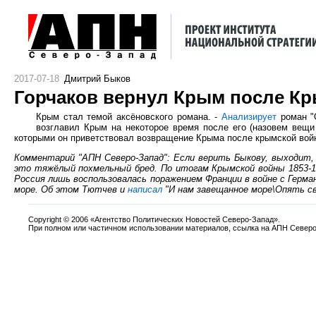
2017-07-18
Дмитрий Быков
Горчаков вернул Крым после К
Крым стал темой аксёновского романа. -
Анализирует
роман "О
возглавил Крым на некоторое время после его (назовем вещи
которыми он приветствовал возвращение Крыма после крымской войны
Комментарий "АПН Северо-Запад": Если верить Быкову, выходит, 
это тяжёлый похмельный бред. По итогам Крымской войны 1853-18
Россия лишь воспользовалась поражением Франции в войне с Герма
море. Об этом Тютчев и
написал
"И нам завещанное море\Опять сво
Copyright
©
2006 «Агентство Политических Новостей Северо-Запад».
При полном или частичном использовании материалов, ссылка на АПН Северо