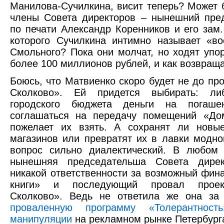
Манилова-Сучилкина, висит теперь? Может 
члены Совета директоров – нынешний пре
по печати Александр Коренников и его зам
которого Сучилкина интимно называет «в
Смольного? Пока они молчат, но ходят упо
более 100 миллионов рублей, и как возвраща
Боюсь, что Матвиенко скоро будет не до пр
Сколково». Ей придется выбирать: ли
городского бюджета деньги на погаше
соглашаться на передачу помещений «Дом
пожелает их взять. А сохранят ли новы
магазинов или превратят их в лавки модно
вопрос сильно диалектический. В любом 
нынешняя председательша Совета дирек
никакой ответственности за возможный фин
книги» и последующий провал проект
Сколково». Ведь не ответила же она за 
проваленную программу «Толерантность
манипуляции
на рекламном рынке Петербург