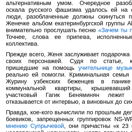
альтернативным умом. Очередное разоб
оскала русского фашизма удалось ей на 
люди, разоблаченные должны скинуться п
Женечке альбом екатеринбургской группы Al
внимательно прослушать песню
«Зачем ты п
Точнее, слова ее припева, исполненны
коллектива.
Прежде всего, Женя заслуживает подарочка
своих персонажей. Судя по статье, к
пришедшие на помощь
учительнице музы
реально ей помогли. Криминальная семья
Журину узбекских беженцев в паник
коммунальной квартиры, крышевавший
участковый Гагик Беняминян лежит 
отказывается от интервью, а виновных до си
Правда, кое-кого вычислили по прошлым де
боевиков, запрещенных группировок NS-
мнению Супрычевой
, они причастны «к 23