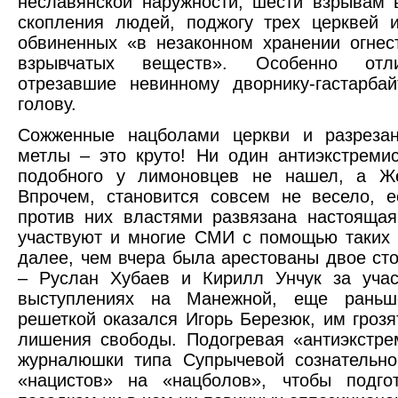
неславянской наружности, шести взрывам 
скопления людей, поджогу трех церквей 
обвиненных «в незаконном хранении огнес
взрывчатых веществ». Особенно отли
отрезавшие невинному дворнику-гастарба
голову.
Сожженные нацболами церкви и разреза
метлы – это круто! Ни один антиэкстремис
подобного у лимоновцев не нашел, а Ж
Впрочем, становится совсем не весело, е
против них властями развязана настоящая
участвуют и многие СМИ с помощью таких 
далее, чем вчера была арестованы двое ст
– Руслан Хубаев и Кирилл Унчук за уча
выступлениях на Манежной, еще рань
решеткой оказался Игорь Березюк, им гроз
лишения свободы. Подогревая «антиэкстре
журналюшки типа Супрычевой сознательно
«нацистов» на «нацболов», чтобы подго