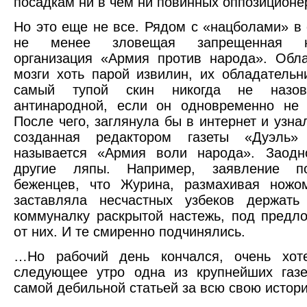
посадкам ни в чем ни повинных оппозиционе
Но это еще не все. Рядом с «нацболами» в 
не менее зловещая запрещенная нац
организация «Армия против народа». Обл
мозги хоть парой извилин, их обладательн
самый тупой скин никогда не назов
антинародной, если он одновременно не 
После чего, заглянула бы в интернет и узнал
созданная редактором газеты «Дуэль
называется «Армия воли народа». Заод
другие ляпы. Например, заявление п
беженцев, что Журина, размахивая ножо
заставляла несчастных узбеков держат
коммуналку раскрытой настежь, под предло
от них. И те смиренно подчинялись.
…Но рабочий день кончался, очень хот
следующее утро одна из крупнейших газ
самой дебильной статьей за всю свою истор