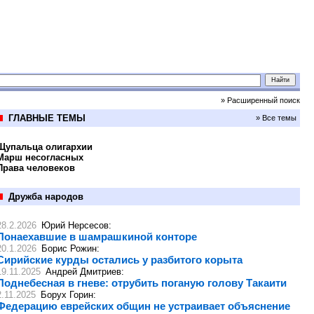
» Расширенный поиск
ГЛАВНЫЕ ТЕМЫ
» Все темы
Щупальца олигархии
Марш несогласных
Права человеков
Дружба народов
28.2.2026
Юрий Нерсесов
:
Понаехавшие в шамрашкиной конторе
20.1.2026
Борис Рожин
:
Сирийские курды остались у разбитого корыта
19.11.2025
Андрей Дмитриев
:
Поднебесная в гневе: отрубить поганую голову Такаити
2.11.2025
Борух Горин
:
Федерацию еврейских общин не устраивает объяснение