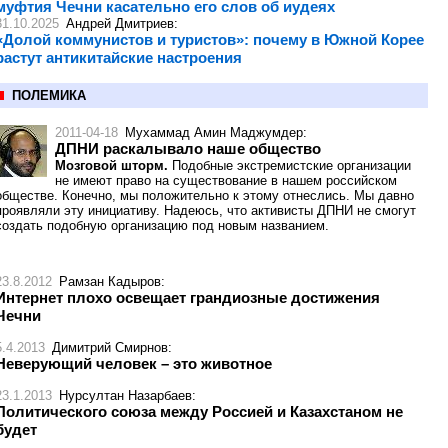
муфтия Чечни касательно его слов об иудеях
31.10.2025
Андрей Дмитриев
:
«Долой коммунистов и туристов»: почему в Южной Корее
растут антикитайские настроения
ПОЛЕМИКА
2011-04-18
Мухаммад Амин Маджумдер
:
ДПНИ раскалывало наше общество
Мозговой шторм.
Подобные экстремистские организации
не имеют право на существование в нашем российском
обществе. Конечно, мы положительно к этому отнеслись. Мы давно
проявляли эту инициативу. Надеюсь, что активисты ДПНИ не смогут
создать подобную организацию под новым названием.
23.8.2012
Рамзан Кадыров
:
Интернет плохо освещает грандиозные достижения
Чечни
5.4.2013
Димитрий Смирнов
:
Неверующий человек – это животное
23.1.2013
Нурсултан Назарбаев
:
Политического союза между Россией и Казахстаном не
будет