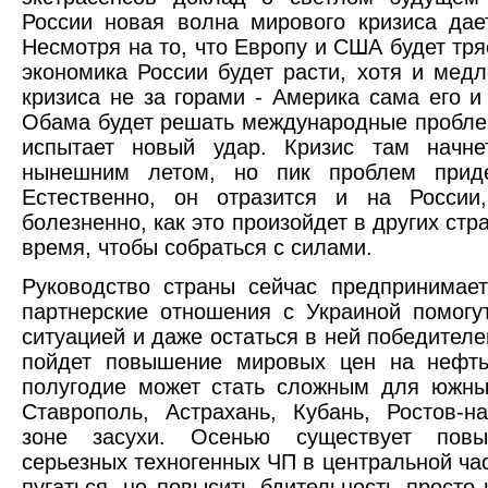
России новая волна мирового кризиса да
Несмотря на то, что Европу и США будет тря
экономика России будет расти, хотя и мед
кризиса не за горами - Америка сама его и
Обама будет решать международные пробл
испытает новый удар. Кризис там начне
нынешним летом, но пик проблем приде
Естественно, он отразится и на России
болезненно, как это произойдет в других стр
время, чтобы собраться с силами.
Руководство страны сейчас предпринимае
партнерские отношения с Украиной помогу
ситуацией и даже остаться в ней победителе
пойдет повышение мировых цен на нефть
полугодие может стать сложным для южны
Ставрополь, Астрахань, Кубань, Ростов-н
зоне засухи. Осенью существует повы
серьезных техногенных ЧП в центральной час
пугаться, но повысить бдительность просто 