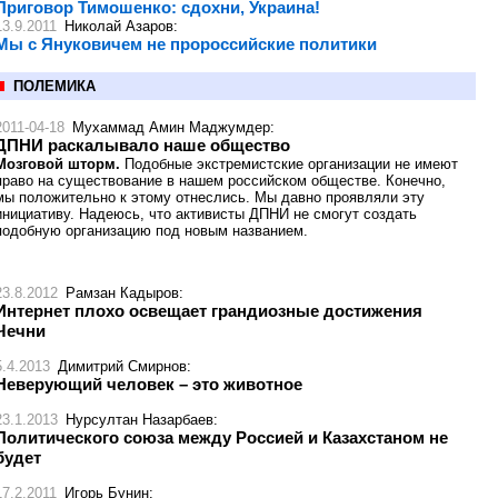
Приговор Тимошенко: сдохни, Украина!
13.9.2011
Николай Азаров
:
Мы с Януковичем не пророссийские политики
ПОЛЕМИКА
2011-04-18
Мухаммад Амин Маджумдер
:
ДПНИ раскалывало наше общество
Мозговой шторм.
Подобные экстремистские организации не имеют
право на существование в нашем российском обществе. Конечно,
мы положительно к этому отнеслись. Мы давно проявляли эту
инициативу. Надеюсь, что активисты ДПНИ не смогут создать
подобную организацию под новым названием.
23.8.2012
Рамзан Кадыров
:
Интернет плохо освещает грандиозные достижения
Чечни
5.4.2013
Димитрий Смирнов
:
Неверующий человек – это животное
23.1.2013
Нурсултан Назарбаев
:
Политического союза между Россией и Казахстаном не
будет
17.2.2011
Игорь Бунин
: