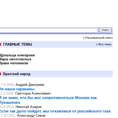
» Расширенный поиск
ГЛАВНЫЕ ТЕМЫ
» Все темы
Щупальца олигархии
Марш несогласных
Права человеков
Братский народ
17.8.2020
Андрей Дмитриев
:
Не наши тараканы
11.2.2020
Светлана Алексиевич
:
Я не знаю, кто бы мог сопротивляться Москве как
Лукашенко
23.9.2013
Николай Азаров
:
Если так дело пойдет, мы откажемся от российского газа
12.10.2011
Александр Сивов
: