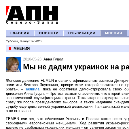
ГЛАВНАЯ
НОВОСТИ
ПУБЛИКАЦИИ
МНЕНИЯ
Суббота, 8 августа 2026
МНЕНИЯ
2010-05-23
Анна Гуцол
:
Мы не дадим украинок на р
Женское движение FEMEN в связи с официальным визитом Дмитрия 
политики Виктора Януковича, приоритетом которой являются не п
брата», –
заявила
, пока ее соратница демонстрировала свою об
движения Анна Гуцол. – Протест вызван опасениями, что второй виз
экономической «русификации» страны. Тоталитарно-патриархальны
сразу же после президентских выборов, а также недавние скандал
судьбу еще девственной украинской демократии. На «азиатский мане
а не его главы.
FEMEN считает, что сближение Украины и России также несет уг
свободными европейскими женщинами. Ход развития украино-росс
далеко не свободами украинских женщин – он увлечен захватничес