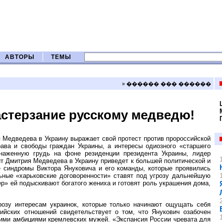
АВТОРЫ
ТЕМЫ
» ������ ��� ������
астерзание русскому медведю!
Медведева в Украину выражает свой протест против пророссийской
рава и свободы граждан Украины, а интересы одиозного «старшего
наженную грудь на фоне резиденции президента Украины, лидер
ит Дмитрия Медведева в Украину приведет к большей политической и
е синдромы Виктора Януковича и его команды, которые проявились
ьные «харьковские договоренности» ставят под угрозу дальнейшую
р» ей подыскивают богатого жениха и готовят роль украшения дома,
розу интересам украинок, которые только начинают ощущать себя
ийских отношений свидетельствует о том, что Янукович озабочен
кими амбициями кремлевских мужей. «Экспансия России чревата для