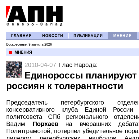
ГЛАВНАЯ
НОВОСТИ
ПУБЛИКАЦИИ
МНЕНИЯ
Воскресенье, 9 августа 2026
МНЕНИЯ
2010-04-07
Глас Народа
:
Единороссы планируют
россиян к толерантности
Председатель петербургского отделе
консервативного клуба Единой России 
политсовета СПб регионального отделе
Вадим
Порхаев
на вчерашних дебатах
Политграмотой, потерпел убедительное пора
лидером петербургских нацболов Анд