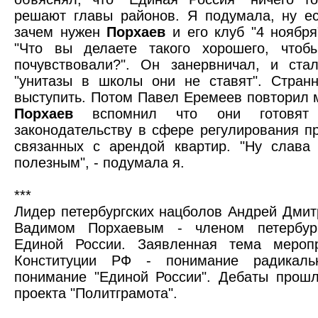
решают главы районов. Я подумала, ну е
зачем нужен
Порхаев
и его клуб "4 ноября
"Что вы делаете такого хорошего, чтоб
почувствовали?". Он занервничал, и ста
"унитазы в школы они не ставят". Стран
выступить. Потом Павел Еремеев повторил 
Порхаев
вспомнил что они готовят 
законодательству в сфере регулирования п
связанных с арендой квартир. "Ну слава 
полезным", - подумала я.
***
Лидер петербургских нацболов Андрей Дми
Вадимом Порхаевым - членом петербург
Единой России. Заявленная тема меропр
Конституции РФ - понимание радикаль
понимание "Единой России". Дебаты прош
проекта "Политграмота".