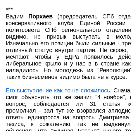
***
Вадим
Порхаев
(председатель СПб отде
консервативного клуба Единой России 
политсовета СПб регионального отделен
видимо, не привык выступать в молод
Изначально его позиции были сильные - тре
отличный статус внутри партии. Не скрою,
мечтают, чтобы у ЕДРа появилось дейс
либеральное крыло и у нас в в стране как
наладилось...Но молодежь из "Революции
таких бизнесменов видимо была не в курсе.
Его выступление как-то не сложилось
. Снач
смог объяснить что же значит "4 ноября",
вопрос, соблюдается ли 31 статья ко
промолчал - зал тут же взорвался аплоди
ответы единоросса на вопросы Дмитриева
тезиса, к сожалению, так не выдвин
объяснял, что "Единая Россия" ничего т