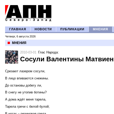
ГЛАВНАЯ
НОВОСТИ
ПУБЛИКАЦИИ
МНЕНИЯ
Четверг, 6 августа 2026
МНЕНИЯ
2010-03-01
Глас Народа
:
Сосули Валентины Матвие
Срезают лазером сосули,
В лицо впиваются снежины.
До остановы добегу ли,
В снегу не утопив ботины?
А дома ждёт меня тарела,
Тарела гречи с белой булой;
В ногах – резиновая грела,