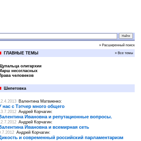
» Расширенный поиск
ГЛАВНЫЕ ТЕМЫ
» Все темы
Щупальца олигархии
Марш несогласных
Права человеков
Шепетовка
12.4.2013
Валентина Матвиенко
:
У нас с Тэтчер много общего
13.7.2012
Андрей Корчагин
:
Валентина Ивановна и репутационные вопросы.
12.7.2012
Андрей Корчагин
:
Валентина Ивановна и всемирная сеть
9.7.2012
Андрей Корчагин
:
Дикость и современный российский парламентаризм