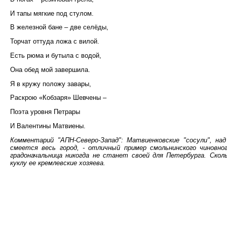
И тапы мягкие под стулом.
В железной бане – две селёды,
Торчат оттуда ложа с вилой.
Есть рюма и бутыла с водой,
Она обед мой завершила.
Я в кружу положу завары,
Раскрою «Кобзаря» Шевчены –
Поэта уровня Петрары
И Валентины Матвиены.
Комментарий "АПН-Северо-Запад": Матвиенковские "сосули", 
смеется весь город, - отличный пример смольнинского чиновно
градоначальница никогда не станет своей для Петербурга. Скол
куклу ее кремлевские хозяева.