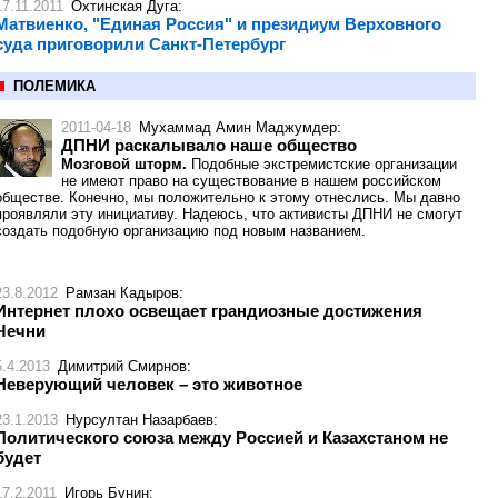
17.11.2011
Охтинская Дуга
:
Матвиенко, "Единая Россия" и президиум Верховного
суда приговорили Санкт-Петербург
ПОЛЕМИКА
2011-04-18
Мухаммад Амин Маджумдер
:
ДПНИ раскалывало наше общество
Мозговой шторм.
Подобные экстремистские организации
не имеют право на существование в нашем российском
обществе. Конечно, мы положительно к этому отнеслись. Мы давно
проявляли эту инициативу. Надеюсь, что активисты ДПНИ не смогут
создать подобную организацию под новым названием.
23.8.2012
Рамзан Кадыров
:
Интернет плохо освещает грандиозные достижения
Чечни
5.4.2013
Димитрий Смирнов
:
Неверующий человек – это животное
23.1.2013
Нурсултан Назарбаев
:
Политического союза между Россией и Казахстаном не
будет
17.2.2011
Игорь Бунин
: