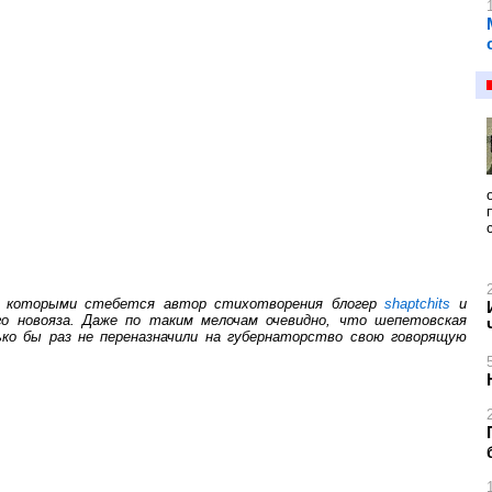
над которыми стебется автор стихотворения блогер
shaptchits
и
го новояза. Даже по таким мелочам очевидно, что шепетовская
ько бы раз не переназначили на губернаторство свою говорящую