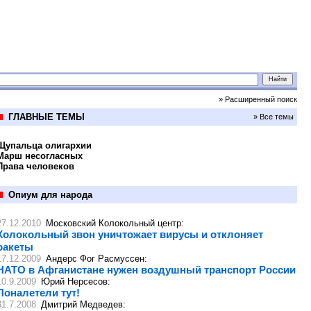
» Расширенный поиск
ГЛАВНЫЕ ТЕМЫ
» Все темы
Щупальца олигархии
Марш несогласных
Права человеков
Опиум для народа
27.12.2010
Московский Колокольный центр
:
Колокольный звон уничтожает вирусы и отклоняет
ракеты
17.12.2009
Андерс Фог Расмуссен
:
НАТО в Афганистане нужен воздушный транспорт России
10.9.2009
Юрий Нерсесов
:
Поналетели тут!
31.7.2008
Дмитрий Медведев
: