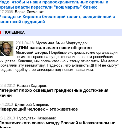
Надо, чтобы и наши правоохранительные органы и
органы власти перестали “кошмарить” бизнес
7.7.2008
Борис Якеменко
:
У владыки Кирилла блестящий талант, соединённый с
гигантской эрудицией
ПОЛЕМИКА
2011-04-18
Мухаммад Амин Маджумдер
:
ДПНИ раскалывало наше общество
Мозговой шторм.
Подобные экстремистские организации
не имеют право на существование в нашем российском
обществе. Конечно, мы положительно к этому отнеслись. Мы давно
проявляли эту инициативу. Надеюсь, что активисты ДПНИ не смогут
создать подобную организацию под новым названием.
23.8.2012
Рамзан Кадыров
:
Интернет плохо освещает грандиозные достижения
Чечни
5.4.2013
Димитрий Смирнов
:
Неверующий человек – это животное
23.1.2013
Нурсултан Назарбаев
:
Политического союза между Россией и Казахстаном не
будет