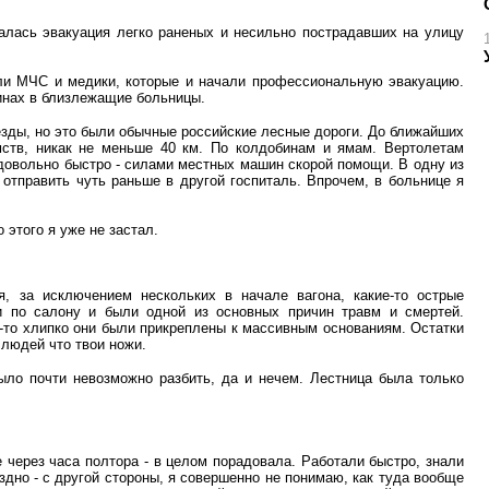
алась эвакуация легко раненых и несильно пострадавших на улицу
ели МЧС и медики, которые и начали профессиональную эвакуацию.
нах в близлежащие больницы.
езды, но это были обычные российские лесные дороги. До ближайших
ств, никак не меньше 40 км. По колдобинам и ямам. Вертолетам
 довольно быстро - силами местных машин скорой помощи. В одну из
 отправить чуть раньше в другой госпиталь. Впрочем, в больнице я
 этого я уже не застал.
я, за исключением нескольких в начале вагона, какие-то острые
и по салону и были одной из основных причин травм и смертей.
ак-то хлипко они были прикреплены к массивным основаниям. Остатки
 людей что твои ножи.
ло почти невозможно разбить, да и нечем. Лестница была только
е через часа полтора - в целом порадовала. Работали быстро, знали
дно - с другой стороны, я совершенно не понимаю, как туда вообще