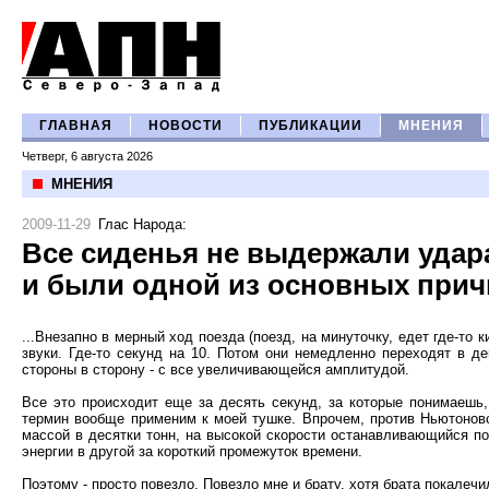
ГЛАВНАЯ
НОВОСТИ
ПУБЛИКАЦИИ
МНЕНИЯ
Четверг, 6 августа 2026
МНЕНИЯ
2009-11-29
Глас Народа
:
Все сиденья не выдержали удара
и были одной из основных прич
...Внезапно в мерный ход поезда (поезд, на минуточку, едет где-т
звуки. Где-то секунд на 10. Потом они немедленно переходят в де
стороны в сторону - с все увеличивающейся амплитудой.
Все это происходит еще за десять секунд, за которые понимаешь,
термин вообще применим к моей тушке. Впрочем, против Ньютоновск
массой в десятки тонн, на высокой скорости останавливающийся по
энергии в другой за короткий промежуток времени.
Поэтому - просто повезло. Повезло мне и брату, хотя брата покалеч