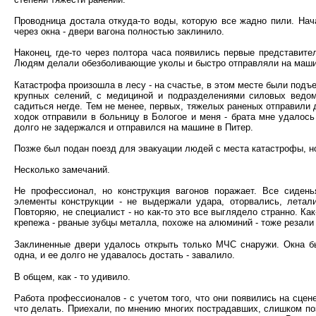
Проводница достала откуда-то воды, которую все жадно пили. Нач
через окна - двери вагона полностью заклинило.
Наконец, где-то через полтора часа появились первые представит
Людям делали обезболивающие уколы и быстро отправляли на маши
Катастрофа произошла в лесу - на счастье, в этом месте были подъ
крупных селений, с медициной и подразделениями силовых ведом
садиться негде. Тем не менее, первых, тяжелых раненых отправили
ходок отправили в больницу в Бологое и меня - брата мне удалось
долго не задержался и отправился на машине в Питер.
Позже был подан поезд для эвакуации людей с места катастрофы, но
Несколько замечаний.
Не профессионал, но конструкция вагонов поражает. Все сидень
элементы конструкции - не выдержали удара, оторвались, летал
Повторяю, не специалист - но как-то это все выглядело странно. К
крепежа - рваные зубцы металла, похоже на алюминий - тоже резали
Заклиненные двери удалось открыть только МЧС снаружи. Окна бы
одна, и ее долго не удавалось достать - завалило.
В общем, как - то удивило.
Работа профессионалов - с учетом того, что они появились на сцен
что делать. Приехали, по мнению многих пострадавших, слишком поз