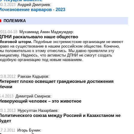
30.3.2023
Андрей Дмитриев
:
Исчезновение варваров - 2023
ПОЛЕМИКА
2011-04-18
Мухаммад Амин Маджумдер
:
ДПНИ раскалывало наше общество
Мозговой шторм.
Подобные экстремистские организации не имеют
право на существование в нашем российском обществе. Конечно,
мы положительно к этому отнеслись. Мы давно проявляли эту
инициативу. Надеюсь, что активисты ДПНИ не смогут создать
подобную организацию под новым названием.
23.8.2012
Рамзан Кадыров
:
Интернет плохо освещает грандиозные достижения
Чечни
5.4.2013
Димитрий Смирнов
:
Неверующий человек – это животное
23.1.2013
Нурсултан Назарбаев
:
Политического союза между Россией и Казахстаном не
будет
17.2.2011
Игорь Бунин
: