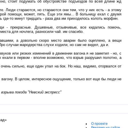
но, стоит подумать об обустройстве подъездов по всей длине жд
е. Люди стараются, но стараются они тем, что у них есть - а этому
орой помощи, может, пять. Еще эти ямы... В больницу ехал с двумя
ь где-то минут тридцать - раза два им приходилось колоть морфин.
и - прекрасные. Душевные, отзывчивые, все кидались помочь,
 места для ночлега, разносили чай. им спасибо.
давшими, а довольно скоро место аварии было оцеплено, а вещи
Про случаи мародерства слухи ходили, но сам не видел, да и.
звуков или резких изменений в движении вагона я не заметил - но, с
ы ехали в первом - вполне возможно, что взрыв разрушил полотно, а
 очень сильно, еще один упал на бок. Но наш, видимо, оторвался от
о вагону. В целом, интересное ощущение, только вот еще бы люди не
 взрыва поезда "Невский экспресс"
пад»
О проекте
Реклама на сайте