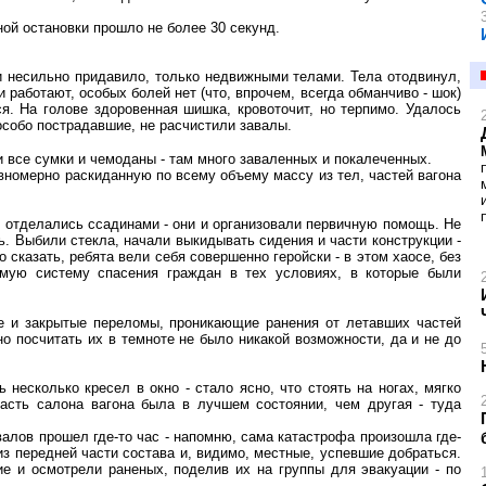
ной остановки прошло не более 30 секунд.
- и несильно придавило, только недвижными телами. Тела отодвинул,
и работают, особых болей нет (что, впрочем, всегда обманчиво - шок)
я. На голове здоровенная шишка, кровоточит, но терпимо. Удалось
 особо пострадавшие, не расчистили завалы.
и все сумки и чемоданы - там много заваленных и покалеченных.
вномерно раскиданную по всему объему массу из тел, частей вагона
 отделались ссадинами - они и организовали первичную помощь. Не
ь. Выбили стекла, начали выкидывать сидения и части конструкции -
 сказать, ребята вели себя совершенно геройски - в этом хаосе, без
емую систему спасения граждан в тех условиях, в которые были
е и закрытые переломы, проникающие ранения от летавших частей
но посчитать их в темноте не было никакой возможности, да и не до
 несколько кресел в окно - стало ясно, что стоять на ногах, мягко
часть салона вагона была в лучшем состоянии, чем другая - туда
валов прошел где-то час - напомню, сама катастрофа произошла где-
 из передней части состава и, видимо, местные, успевшие добраться.
е и осмотрели раненых, поделив их на группы для эвакуации - по