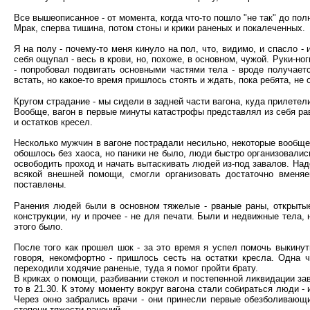
Все вышеописанное - от момента, когда что-то пошло "не так" до пол
Мрак, сперва тишина, потом стоны и крики раненых и покалеченных.
Я на полу - почему-то меня кинуло на пол, что, видимо, и спасло 
себя ощупал - весь в крови, но, похоже, в основном, чужой. Руки-ног
- попробовал подвигать основными частями тела - вроде получаетс
встать, но какое-то время пришлось стоять и ждать, пока ребята, не
Кругом страдание - мы сидели в задней части вагона, куда прилетел
Вообще, вагон в первые минуты катастрофы представлял из себя ра
и остатков кресел.
Несколько мужчин в вагоне пострадали несильно, некоторые вообще
обошлось без хаоса, но паники не было, люди быстро организовалис
освободить проход и начать вытаскивать людей из-под завалов. Надо
всякой внешней помощи, смогли организовать достаточно вменя
поставлены.
Ранения людей были в основном тяжелые - рваные раны, открыты
конструкции, ну и прочее - не для печати. Были и недвижные тела, 
этого было.
После того как прошел шок - за это время я успел помочь выкинуть
говоря, некомфортно - пришлось сесть на остатки кресла. Одна 
переходили ходячие раненые, туда я помог пройти брату.
В криках о помощи, разбивании стекол и постепенной ликвидации за
то в 21.30. К этому моменту вокруг вагона стали собираться люди -
Через окно забрались врачи - они принесли первые обезболивающи
степени тяжести ранений.