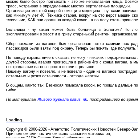
можно было быстро подъехать - это же непролазная чаща. Возмож
трасс, устраивая в определенных местах вертолетные площадки.
Организация местной скорой помощи и медицина - ну, сами понимает
как минимум лет 40. Техника старая, вокруг на сто верст машин ск
тяжелыми, КАК они орали на каждой кочке - а по лесу ехать пришлос
Больницы - ну какая может быть больница в Бологом? Но люд
эксплуатировали в хвост и в гриву старенький рентген, организовали
Сбор поклажи из вагонов был организован четко самими постра
пассажиров были взяты под охрану. Теперь бы понять, где получать.
По поводу взрыва ничего сказать не могу - никаких подозрительных 
другой стороны, авария произошла в районе 4го с конца вагона, а м
пострадавшие вагоны просто сошли с рельсов.
Нашему вагону и повезло, и не повезло - один из вагонов пострадал
остальных и резко остановился - отсюда жертвы.
В общем, как-то так. Безносая помахала косой, но прошла дальше п
гибли.
По материалам
Живого журнала paltus_nk
, пострадавшего во время
Loading...
Copyright
©
2006-2026 «Агентство Политических Новостей Северо-За
При полном или частичном использовании материалов,