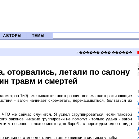
АВТОРЫ
ТЕМЫ
» ������ ��� ������
, оторвались, летали по салону
ин травм и смертей
о километров 150) вмешиваются посторонние весьма настораживающие
йствия - вагон начинает скрежетать, перекашиваться, болтаться из
 ЧТО же сейчас случится. Я успел сгруппироваться, если таковой
их законов никакие группировки не помогут - только удача - вагон
чти мгновенно - плохое место для борьбы с переходом одного вида
ило сильнее, а мне достались только шишки и сильные ушибы.