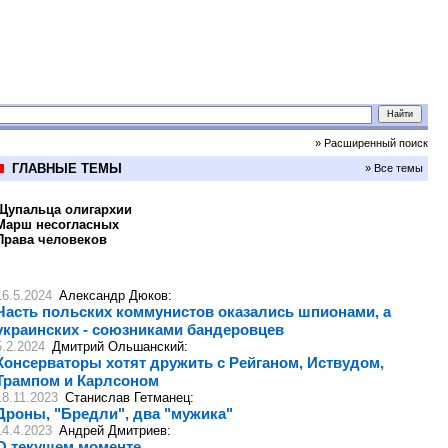
» Расширенный поиск
ГЛАВНЫЕ ТЕМЫ
» Все темы
Щупальца олигархии
Марш несогласных
Права человеков
16.5.2024
Александр Дюков
:
Часть польских коммунистов оказались шпионами, а
украинских - союзниками бандеровцев
5.2.2024
Дмитрий Ольшанский
:
Консерваторы хотят дружить с Рейганом, Иствудом,
Трампом и Карлсоном
18.11.2023
Станислав Гетманец
:
Дроны, "Бредли", два "мужика"
14.4.2023
Андрей Дмитриев
:
О текущем моменте