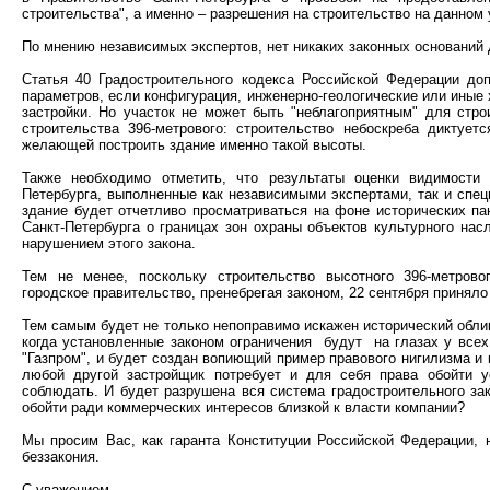
строительства", а именно – разрешения на строительство на данном 
По мнению независимых экспертов, нет никаких законных оснований 
Статья 40 Градостроительного кодекса Российской Федерации до
параметров, если конфигурация, инженерно-геологические или иные
застройки. Но участок не может быть "неблагоприятным" для стро
строительства 396-метрового: строительство небоскреба диктует
желающей построить здание именно такой высоты.
Также необходимо отметить, что результаты оценки видимости 
Петербурга, выполненные как независимыми экспертами, так и спец
здание будет отчетливо просматриваться на фоне исторических па
Санкт-Петербурга о границах зон охраны объектов культурного нас
нарушением этого закона.
Тем не менее, поскольку строительство высотного 396-метрово
городское правительство, пренебрегая законом, 22 сентября приняло
Тем самым будет не только непоправимо искажен исторический обли
когда установленные законом ограничения будут на глазах у все
"Газпром", и будет создан вопиющий пример правового нигилизма и 
любой другой застройщик потребует и для себя права обойти у
соблюдать. И будет разрушена вся система градостроительного зак
обойти ради коммерческих интересов близкой к власти компании?
Мы просим Вас, как гаранта Конституции Российской Федерации,
беззакония.
С уважением,