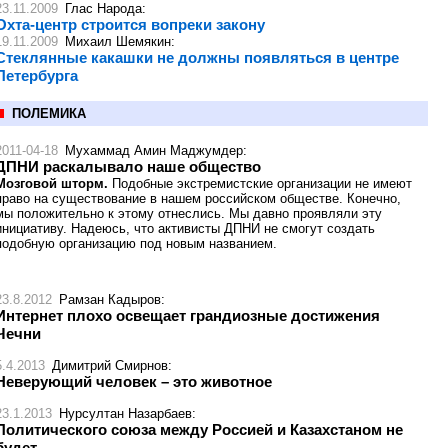
23.11.2009
Глас Народа
:
Охта-центр строится вопреки закону
19.11.2009
Михаил Шемякин
:
Стеклянные какашки не должны появляться в центре
Петербурга
ПОЛЕМИКА
2011-04-18
Мухаммад Амин Маджумдер
:
ДПНИ раскалывало наше общество
Мозговой шторм.
Подобные экстремистские организации не имеют
право на существование в нашем российском обществе. Конечно,
мы положительно к этому отнеслись. Мы давно проявляли эту
инициативу. Надеюсь, что активисты ДПНИ не смогут создать
подобную организацию под новым названием.
23.8.2012
Рамзан Кадыров
:
Интернет плохо освещает грандиозные достижения
Чечни
5.4.2013
Димитрий Смирнов
:
Неверующий человек – это животное
23.1.2013
Нурсултан Назарбаев
:
Политического союза между Россией и Казахстаном не
будет