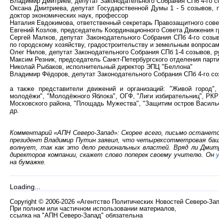
Владимир Дмитриев, депутат Законодательного Собрания СПб 4-го 
Оксана Дмитриева, депутат Государственной Думы 1 - 5 созывов, 
доктор экономических наук, профессор
Наталия Евдокимова, ответственный секретарь Правозащитного сове
Евгений Козлов, председатель Координационного Совета Движения 
Сергей Малков, депутат Законодательного Собрания СПб 4-го созы
по городскому хозяйству, градостроительству и земельным вопроса
Олег Нилов, депутат Законодательного Собрания СПб 1-4 созывов, 
Максим Резник, председатель Санкт-Петербургского отделения пар
Николай Рыбаков, исполнительный директор ЭПЦ "Беллона"
Владимир Фёдоров, депутат Законодательного Собрания СПб 4-го с
а также представители движений и организаций: "Живой город", 
молодёжи", "Молодёжного Яблока", ОГФ, "Лиги избирательниц", РКР
Московского района, "Площадь Мужества", "Защитим остров Василье
др.
Комментарий «АПН Северо-Запад»: Скорее всего, письмо останется
президент Владимир Путин заявил, что четырехсотметровая башня
волнует, так как это дело региональных властей. Вряд ли Дми
директоров компании, скажет слово поперек своему учителю. Он
на бумажке.
Loading...
Copyright
©
2006-2026 «Агентство Политических Новостей Северо-За
При полном или частичном использовании материалов,
ссылка на "АПН Северо-Запад" обязательна