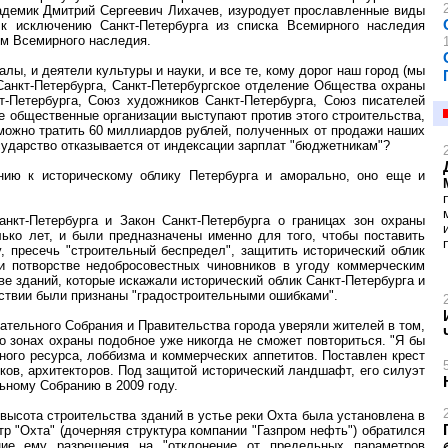
кадемик Дмитрий Сергеевич Лихачев, изуродует прославленные виды
к исключению Санкт-Петербурга из списка Всемирного наследия
м Всемирного наследия.
лы, и деятели культуры и науки, и все те, кому дорог наш город (мы
Санкт-Петербурга, Санкт-Петербургское отделение Общества охраны
т-Петербурга, Союз художников Санкт-Петербурга, Союз писателей
е общественные организации выступают против этого строительства,
можно тратить 60 миллиардов рублей, полученных от продажи наших
осударство отказывается от индексации зарплат "бюджетникам"?
ению к историческому облику Петербурга и аморально, оно еще и
нкт-Петербурга и Закон Санкт-Петербурга о границах зон охраны
ько лет, и были предназначены именно для того, чтобы поставить
у, пресечь "строительный беспредел", защитить исторический облик
ри потворстве недобросовестных чиновников в угоду коммерческим
е зданий, которые искажали исторический облик Санкт-Петербурга и
дствии были признаны "градостроительными ошибками".
ательного Собрания и Правительства города уверяли жителей в том,
о зонах охраны подобное уже никогда не сможет повториться. "Я бы
ого ресурса, лоббизма и коммерческих аппетитов. Поставлен крест
ков, архитекторов. Под защитой исторический ландшафт, его силуэт
льному Собранию в 2009 году.
ысота строительства зданий в устье реки Охта была установлена в
тр "Охта" (дочерняя структура компании "Газпром нефть") обратился
ние ему разрешения на "отклонение от предельных параметров