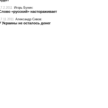
17.2.2011
Игорь Бунин
:
Слово «русский» настораживает
17.11.2011
Александр Сивов
:
У Украины не осталось денег