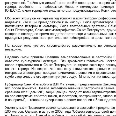
разрушит его "небесную линию", о которой в свое время говорил а
города, особенно – с набережных Невы, и неминуемо приведет 
ЮНЕСКО, о чем городские власти не раз предупреждались Комитето
Обо всем этом уже не первый год говорят и архитекторы-профессиона
надеемся, что и Вы принадлежите к их числу). Союз архитекторов 
памятников истории и культуры, Союз театральных деятелей Санк
Санкт-Петербурга, Союз кинематографистов Санкт-Петербурга, други
которое в последнее время представляется еще и аморальным: как 
природных ресурсов, на строительство небоскреба в то время как г
Но, кроме того, что это строительство разрушительно по отнош
незаконно.
Недавно были приняты Правила землепользования и застройки Са
объектов культурного наследия. Эти документы готовились нескол
новое строительство в Санкт-Петербурге на строго законную основ
нашего города. Не секрет, что при отсутствии четких правил и п
интересам инвесторов нередко принимались решения о строительств
грубо вторгались в его архитектурную среду. Многие из них впосле
Губернатор Санкт-Петербурга В.И.Матвиенко, представители Законод
что после принятия Правил землепользования и застройки и закона 
сравнила их с "дамбой", защищающей город от волн административн
на волюнтаризме собственников, инвесторов, застройщиков, чиновни
и панорамы", - говорила губернатор в своем послании к Законодате
Упомянутыми Правилами землепользования и застройки предельная в
100 метров
. Однако, в августе 2009 года "Общественно-деловой цен
в Правительство Санкт-Петербурга с просьбой на предоставле