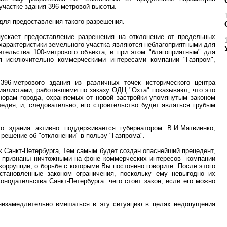
участке здания 396-метровой высоты.
для предоставления такого разрешения.
пускает предоставление разрешения на отклонение от предельных
 характеристики земельного участка являются неблагоприятными для
ительства 100-метрового объекта, и при этом "благоприятным" для
ся исключительно коммерческими интересами компании "Газпром",
396-метрового здания из различных точек исторического центра
иалистами, работавшими по заказу ОДЦ "Охта" показывают, что это
норам города, охраняемых от новой застройки упомянутым законом
ледия, и, следовательно, его строительство будет являться грубым
го здания активно поддерживается губернатором В.И.Матвиенко,
 решение об "отклонении" в пользу "Газпрома".
к Санкт-Петербурга, Тем самым будет создан опаснейший прецедент,
х признаны ничтожными на фоне коммерческих интересов компании
коррупции, о борьбе с которыми Вы постоянно говорите.
После этого
становленные законом ограничения, поскольку ему невыгодно их
онодательства Санкт-Петербурга: чего стоит закон, если его можно
 незамедлительно вмешаться в эту ситуацию в целях недопущения