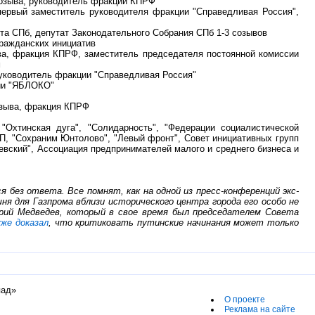
созыва, руководитель фракции КПРФ
первый заместитель руководителя фракции "Справедливая Россия",
та СПб, депутат Законодательного Собрания СПб 1-3 созывов
гражданских инициатив
ва, фракция КПРФ, заместитель председателя постоянной комиссии
м
руководитель фракции "Справедливая Россия"
тии "ЯБЛОКО"
озыва, фракция КПРФ
"Охтинская дуга", "Солидарность", "Федерации социалистической
П, "Сохраним Юнтолово", "Левый фронт", Совет инициативных групп
вский", Ассоциация предпринимателей малого и среднего бизнеса и
 без ответа. Все помнят, как на одной из пресс-конференций экс-
 для Газпрома вблизи исторического центра города его особо не
трий Медведев, который в свое время был председателем Совета
уже доказал
, что критиковать путинские начинания может только
пад»
О проекте
Реклама на сайте