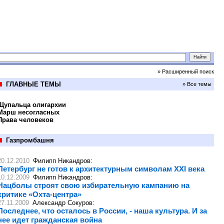
» Расширенный поиск
ГЛАВНЫЕ ТЕМЫ
» Все темы
Щупальца олигархии
Марш несогласных
Права человеков
Газпромбашня
20.12.2010
Филипп Никандров
:
Петербург не готов к архитектурным символам XXI века
10.12.2009
Филипп Никандров
:
Нацболы строят свою избирательную кампанию на
критике «Охта-центра»
27.11.2009
Александр Сокуров
:
Последнее, что осталось в России, - наша культура. И за
нее идет гражданская война