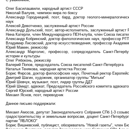
Олег Басилашвили, народный артист СССР
Николай Валуев, чемпион мира по боксу
Александр Городницкий, поэт, бард, доктор геолого-минералогиче
наук
Алексей Девотченко, заслуженный артист России
Александр Дольский, поэт, автор-исполнитель, заслуженный артист 
Нина Катерли, член Международного ПЕН-клуба, член Союза писате
Александр Кобринский, доктор филологических наук, профессор РГ
Владимир Лисовский, доктор искусствоведения, профессор Академи
Юрий Мамин, режиссёр
Александр Марголис, профессор, сопредседатель Санкт-Петербу
истории и культуры
Олег Рябоконь, режиссёр
Валерий Попов, председатель Союза писателей Санкт-Петербурга
Наталья Тенякова, народная артистка России
Борис Фирсов, доктор философских наук, Почетный ректор Европейск
Дмитрий Шагин, художник, организатор группы "Митьки"
Юрий Шевчук, музыкант, поэт, лидер группы ДДТ
Юрий Шмидт, адвокат, Председатель Российского комитета адвокато
Сергей Юрский, народный артист России
Михаил Яснов, поэт, переводчик
Данное письмо поддержали:
Михаил Амосов, депутат Законодательного Собрания СПб 1-3 созыво
градостроительству и земельным вопросам, доцент Санкт-Петербург
партии "ЯБЛОКО"
Борис Вишневский, публицист, обозреватель "Новой газеты", член 