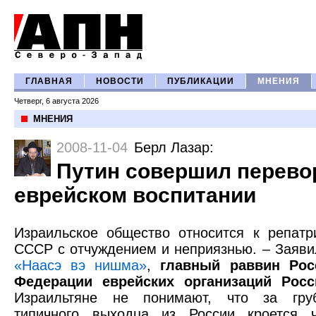
ГЛАВНАЯ
НОВОСТИ
ПУБЛИКАЦИИ
МНЕНИЯ
Четверг, 6 августа 2026
МНЕНИЯ
2008-11-04
Берл Лазар
:
Путин совершил перево
еврейском воспитании
Израильское общество относится к репат
СССР с отчуждением и неприязнью. – Заяви
«Наасэ вэ нишма»
,
главный раввин Рос
Федерации еврейских организаций Рос
Израильтяне не понимают, что за груб
типичного выходца из России кроется 