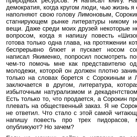
природных ресурсов. Я написал книгу. На
демократия, когда кругом люди, чью жизнь я
наполняют свою голову Лимоновым, Сорок
стагнирующем рынке литературы никому н
вещи. Даже среди моих друзей некоторые н
вопросом, когда я напишу повесть «Шизо
готова только одна глава, на протяжении ко
беспрерывно блюет и пускает носом со
написал Якименко, попросил посмотреть по
чем-то помочь мне как представителю од
молодежи, которой он должен плотно заним
только на словах борется с Сорокиным и
заключается в другом, литература, котор
избыточным натурализмом и декадентством
Есть только то, что продается, а Сорокин п
плевать на общественный заказ. Я не Соро
не ответил. Что стало с этой самой читаю
напишу повесть про трех пидорасов, 
опубликуют? Но зачем?