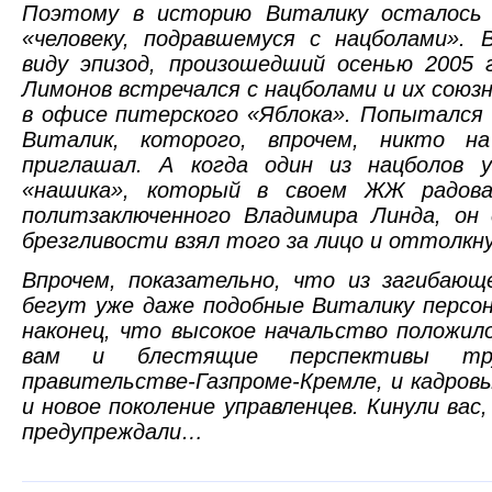
Поэтому в историю Виталику осталось 
«человеку, подравшемуся с нацболами». 
виду эпизод, произошедший осенью 2005 
Лимонов встречался с нацболами и их союз
в офисе питерского «Яблока». Попытался
Виталик, которого, впрочем, никто н
приглашал. А когда один из нацболов 
«нашика», который в своем ЖЖ радов
политзаключенного Владимира Линда, он 
брезгливости взял того за лицо и оттолкну
Впрочем, показательно, что из загибающ
бегут уже даже подобные Виталику персон
наконец, что высокое начальство положил
вам и блестящие перспективы тру
правительстве-Газпроме-Кремле, и кадров
и новое поколение управленцев. Кинули вас
предупреждали…