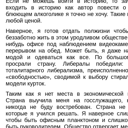
Если не можешь войти в историю, то за
входить в историю как автор повести о
блюющем алкоголике я точно не хочу. Такие
любой ценой.
Наверное, я готов отдать полжизни чтоб
беззаботно жить в этом уродливом обществе 
нибудь офисе под наблюдением видеокаме
перерывом на обед. Может быть, я даже н
модой и одеваться как все. По большо
просрали страну. Либералы победили: 
тоталитарного либерализма, преисполненн
«свободностью», сводимой к выбору стира
модели курток.
Таким как я нет места в экономической 
Страна выучила меня на госслужащего, 
никогда не буду востребован. Страна не
которые я учился решать. Я наверное сл
чтобы быть офисным планктоном и слишко
быть руководителем. Общество отвергает мен