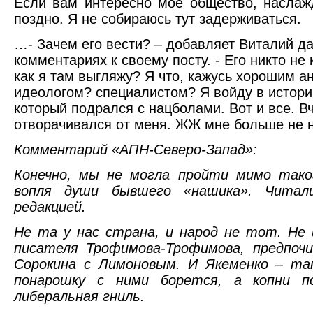
Если вам интересно мое общество, наслаж
поздно. Я не собираюсь тут задерживаться.
…- Зачем его вести? – добавляет Виталий д
комментариях к своему посту. - Его никто не
как я там выгляжу? Я что, кажусь хорошим а
идеологом? специалистом? Я войду в истори
который подрался с нацболами. Вот и все. Вч
отворачивался от меня. ЖЖ мне больше не 
Комментарий «АПН-Северо-Запад»:
Конечно, мы не могла пройти мимо тако
вопля души бывшего «нашика». Читал
редакцией.
Не та у нас страна, и народ не тот. Не
писателя Трофимова-Трофимова, предпоч
Сорокина с Лимоновым. И Якеменко – та
понарошку с ними борется, а копни 
либеральная гниль.