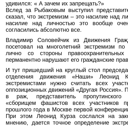
удивился: « А зачем их запрещать?»
Вслед за Рыбаковым выступил представит
сказал, что экстремизм – это насилие над ли
насилие над личностью это вообще оче
согласились абсолютно все.
Владимир Соловейчик из Движения Граж
посетовал на многолетний экстремизм по
лично со стороны правоохранительных 
перманентно нарушают его гражданские прав
И тут пришедший на круглый стол председа
отделения движения «Наши» Леонид К
экстремистами нужно считать всех участ
оппозиционных движений «Другая Россия». 
в раж, представитель пропутинского
«сборищем фашистов всех участников 
прошлого года в Москве первой конференци
При этом Леонид Курза сослался на зак
мнению, дается точное определение экст