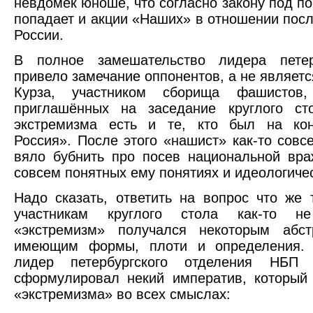
невдомек юноше, что согласно закону под п
попадает и акции «Наших» в отношении пос
России.
В полное замешательство лидера петер
привело замечание оппонентов, а не являетс
Курза, участником сборища фашистов,
приглашённых на заседание круглого с
экстремизма есть и те, кто был на ко
Россия». После этого «нашист» как-то совс
вяло бубнить про посев национальной вр
совсем понятных ему понятиях и идеологиче
Надо сказать, ответить на вопрос что же 
участникам круглого стола как-то не
«экстремизм» получался некоторым абс
имеющим формы, плоти и определения. 
лидер петербургского отделения НБП
сформулировал некий императив, который
«экстремизма» во всех смыслах: