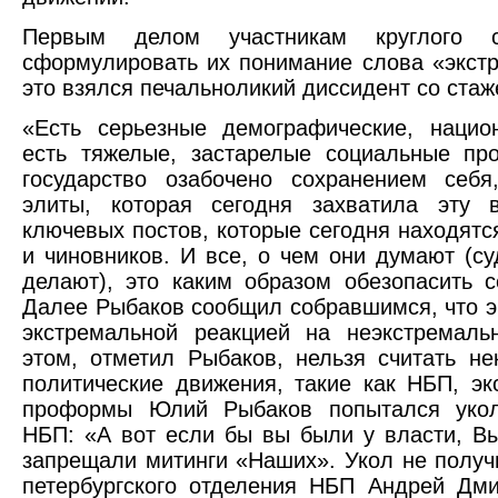
Первым делом участникам круглого с
сформулировать их понимание слова «экст
это взялся печальноликий диссидент со ста
«Есть серьезные демографические, нацио
есть тяжелые, застарелые социальные п
государство озабочено сохранением себя
элиты, которая сегодня захватила эту в
ключевых постов, которые сегодня находятся
и чиновников. И все, о чем они думают (су
делают), это каким образом обезопасить с
Далее Рыбаков сообщил собравшимся, что э
экстремальной реакцией на неэкстремаль
этом, отметил Рыбаков, нельзя считать не
политические движения, такие как НБП, эк
проформы Юлий Рыбаков попытался укол
НБП: «А вот если бы вы были у власти, В
запрещали митинги «Наших». Укол не получ
петербургского отделения НБП Андрей Дм