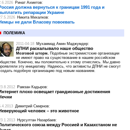
2.6.2026
Ринат Ахметов
:
Россия должна вернуться к границам 1991 года и
выплатить репарации Украине
27.5.2026
Никита Михалков
:
Немцы не дали Власову повоевать
ПОЛЕМИКА
2011-04-18
Мухаммад Амин Маджумдер
:
ДПНИ раскалывало наше общество
Мозговой шторм.
Подобные экстремистские организации
не имеют право на существование в нашем российском
обществе. Конечно, мы положительно к этому отнеслись. Мы давно
проявляли эту инициативу. Надеюсь, что активисты ДПНИ не смогут
создать подобную организацию под новым названием.
23.8.2012
Рамзан Кадыров
:
Интернет плохо освещает грандиозные достижения
Чечни
5.4.2013
Димитрий Смирнов
:
Неверующий человек – это животное
23.1.2013
Нурсултан Назарбаев
:
Политического союза между Россией и Казахстаном не
будет