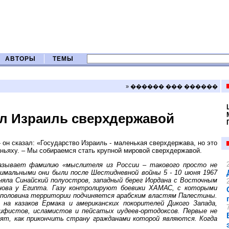
АВТОРЫ
ТЕМЫ
» ������ ��� ������
ал Израиль сверхдержавой
он сказал: «Государство Израиль - маленькая сверхдержава, но это
ьяху. – Мы собираемся стать крупной мировой сверхдержавой.
называет фамилию «мыслителя из России – такового просто не
имальными они были после Шестидневной войны 5 - 10 июня 1967
аняла Синайский полуостров, западный берег Иордана с Восточным
снова у Египта. Газу контролируют боевики ХАМАС, с которыми
и половина территории подчиняется арабским властям Палестины.
 на казаков Ермака и американских покорителей Дикого Запада,
ифистов, исламистов и пейсатых иудеев-ортодоксов. Первые не
т, как прикончить страну гражданами которой являются. Когда