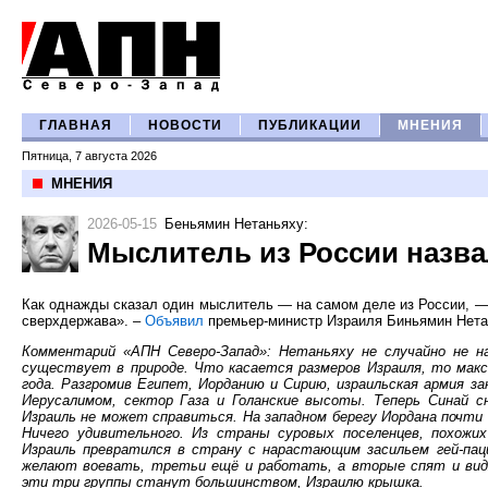
ГЛАВНАЯ
НОВОСТИ
ПУБЛИКАЦИИ
МНЕНИЯ
Пятница, 7 августа 2026
МНЕНИЯ
2026-05-15
Беньямин Нетаньяху
:
Мыслитель из России назв
Как однажды сказал один мыслитель — на самом деле из России, — 
сверхдержава». –
Объявил
премьер-министр Израиля Биньямин Нетан
Комментарий «АПН Северо-Запад»: Нетаньяху не случайно не 
существует в природе. Что касается размеров Израиля, то макс
года. Разгромив Египет, Иорданию и Сирию, израильская армия з
Иерусалимом, сектор Газа и Голанские высоты. Теперь Синай 
Израиль не может справиться. На западном берегу Иордана почт
Ничего удивительного. Из страны суровых поселенцев, похожих
Израиль превратился в страну с нарастающим засильем гей-пац
желают воевать, третьи ещё и работать, а вторые спят и видя
эти три группы станут большинством, Израилю крышка.