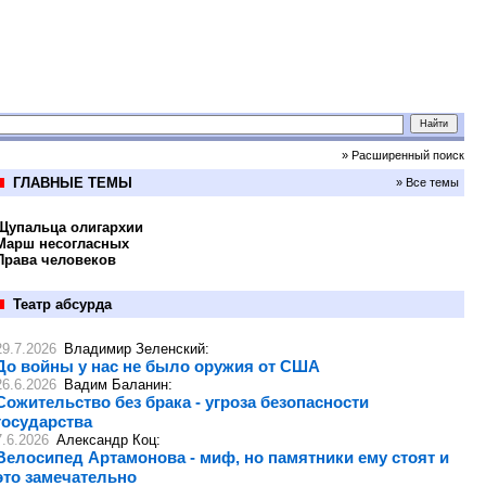
» Расширенный поиск
ГЛАВНЫЕ ТЕМЫ
» Все темы
Щупальца олигархии
Марш несогласных
Права человеков
Театр абсурда
29.7.2026
Владимир Зеленский
:
До войны у нас не было оружия от США
26.6.2026
Вадим Баланин
:
Сожительство без брака - угроза безопасности
государства
7.6.2026
Александр Коц
:
Велосипед Артамонова - миф, но памятники ему стоят и
это замечательно