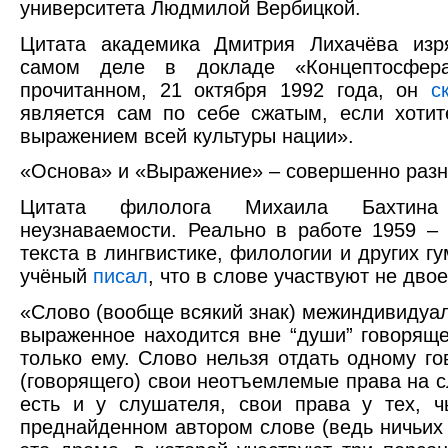
университета Людмилой Вербицкой.
Цитата академика Дмитрия Лихачёва изр
самом деле в докладе «Концептосфера
прочитанном, 21 октября 1992 года, он
с
является сам по себе сжатым, если хотите
выражением всей культуры нации».
«Основа» и «Выражение» – совершенно разн
Цитата филолога Михаила Бахтина
неузнаваемости. Реально в работе 1959 – 
текста в лингвистике, филологии и других г
учёный
писал
, что в слове участвуют не двое
«Слово (вообще всякий знак) межиндивидуал
выраженное находится вне “души” говоряще
только ему. Слово нельзя отдать одному г
(говорящего) свои неотъемлемые права на с
есть и у слушателя, свои права у тех, ч
преднайденном автором слове (ведь ничьих