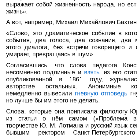
выражает собой жизненность народа, но ес
жизнь».
А вот, например, Михаил Михайлович Бахтин
«Слово, это драматическое событие в кот
события, два голоса, два сознания, два 
этого диалога, без встречи говорящего и
умирает, превращаясь в шум».
Согласившись, что слова педагога Конс
несомненно подлинные и
взяты
из его стат
опубликованной в 1861 году, журнали
авторстве остальных. Анонимные ко
немедленно вывесили
гневную отповедь
гн
но лучше бы им этого не делать.
Слова, которые она приписала филологу 
из статьи о нём самом («Проблема в
творчестве Ю. М. Лотмана и русский язык cе
бывшим ректором Санкт-Петербургского