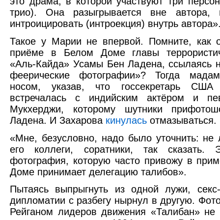
это драма, в которой участвуют три персон
трио). Она разыгрывается вне автора,
интроицировать (интроекция) внутрь автора»
Такое у Марии не впервой. Помните, как 
приёме в Белом Доме главы террористич
«Аль-Кайда» Усамы Бен Ладена, ссылаясь н
феерические фотографии»? Тогда мадам
носом, указав, что госсекретарь США
встречалась с индийским актёром и п
Мукхерджи, которому шутники прифотош
Ладена. И Захарова
кинулась
отмазываться.
«Мне, безусловно, надо было уточнить: не
его коллеги, соратники, так сказать.
фотография, которую часто привожу в прим
Доме принимает делегацию талибов».
Пытаясь выпрыгнуть из одной лужи, секс
дипломатии с разбегу нырнул в другую. Фо
Рейганом лидеров движения «Талибан» не 