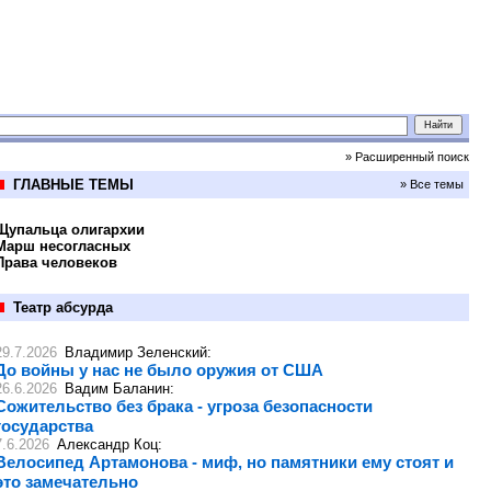
» Расширенный поиск
ГЛАВНЫЕ ТЕМЫ
» Все темы
Щупальца олигархии
Марш несогласных
Права человеков
Театр абсурда
29.7.2026
Владимир Зеленский
:
До войны у нас не было оружия от США
26.6.2026
Вадим Баланин
:
Сожительство без брака - угроза безопасности
государства
7.6.2026
Александр Коц
:
Велосипед Артамонова - миф, но памятники ему стоят и
это замечательно