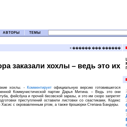
АВТОРЫ
ТЕМЫ
» ������ ��� ������
а заказали хохлы – ведь это их
рзкие хохлы. -
Комментирует
официальную версию готовившегося
ненной Коммунистической партии Дарья Митина. – Ведь это они
уба, фейсбука и прочей бесовской заразы, и это им скоро запретят
дготовки преступлений оставили листовки со свастиками, Кодекс
й Хасис с окровавленным ртом, а также брошюрки Степана Бандеры.