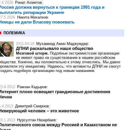
2.6.2026
Ринат Ахметов
:
Россия должна вернуться к границам 1991 года и
выплатить репарации Украине
27.5.2026
Никита Михалков
:
Немцы не дали Власову повоевать
ПОЛЕМИКА
2011-04-18
Мухаммад Амин Маджумдер
:
ДПНИ раскалывало наше общество
Мозговой шторм.
Подобные экстремистские организации
не имеют право на существование в нашем российском
обществе. Конечно, мы положительно к этому отнеслись. Мы давно
проявляли эту инициативу. Надеюсь, что активисты ДПНИ не смогут
создать подобную организацию под новым названием.
23.8.2012
Рамзан Кадыров
:
Интернет плохо освещает грандиозные достижения
Чечни
5.4.2013
Димитрий Смирнов
:
Неверующий человек – это животное
23.1.2013
Нурсултан Назарбаев
:
Политического союза между Россией и Казахстаном не
будет