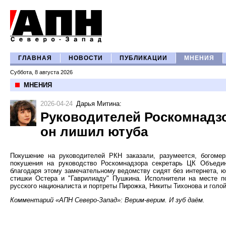
ГЛАВНАЯ
НОВОСТИ
ПУБЛИКАЦИИ
МНЕНИЯ
Суббота, 8 августа 2026
МНЕНИЯ
2026-04-24
Дарья Митина
:
Руководителей Роскомнадзор
он лишил ютуба
Покушение на руководителей РКН заказали, разумеется, богоме
покушения на руководство Роскомнадзора секретарь ЦК Объеди
благодаря этому замечательному ведомству сидят без интернета, ют
стишки Остера и "Гаврилиаду" Пушкина. Исполнители на месте по
русского националиста и портреты Пирожка, Никиты Тихонова и голо
Комментарий «АПН Северо-Запад»: Верим-верим. И зуб даём.