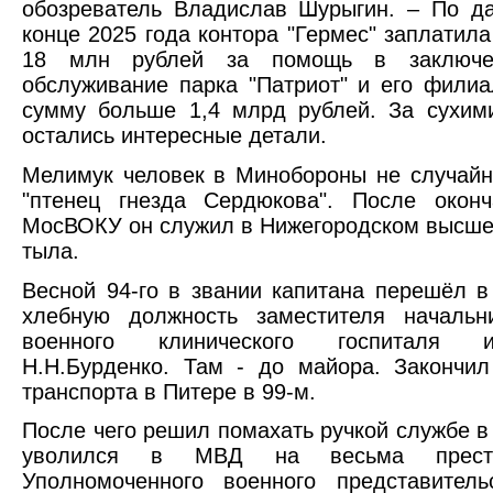
обозреватель Владислав Шурыгин. – По д
конце 2025 года контора "Гермес" заплатил
18 млн рублей за помощь в заключен
обслуживание парка "Патриот" и его филиа
сумму больше 1,4 млрд рублей. За сухим
остались интересные детали.
Мелимук человек в Минобороны не случайн
"птенец гнезда Сердюкова". После окон
МосВОКУ он служил в Нижегородском высш
тыла.
Весной 94-го в звании капитана перешёл в
хлебную должность заместителя началь
военного клинического госпиталя 
Н.Н.Бурденко. Там - до майора. Закончи
транспорта в Питере в 99-м.
После чего решил помахать ручкой службе 
уволился в МВД на весьма прести
Уполномоченного военного представител