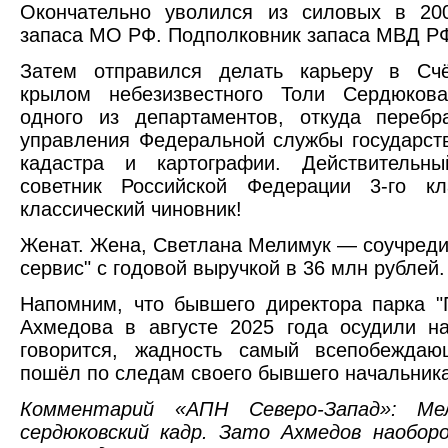
Окончательно уволился из силовых в 200
запаса МО РФ. Подполковник запаса МВД Р
Затем отправился делать карьеру в Сч
крылом небезизвестного Толи Сердюков
одного из департаментов, откуда перебр
управления Федеральной службы государств
кадастра и картографии. Действительны
советник Российской Федерации 3-го к
классический чиновник!
Женат. Жена, Светлана Мелимук — соучреди
сервис" с годовой выручкой в 36 млн рублей.
Напомним, что бывшего директора парка "
Ахмедова в августе 2025 года осудили на
говорится, жадность самый всепобеждаю
пошёл по следам своего бывшего начальника
Комментарий «АПН Северо-Запад»: Мели
сердюковский кадр. Зато Ахмедов наобор