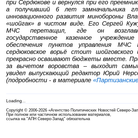
при Сердюкове и вернулся при его преемни
а получивший 6 лет замначальника гла
инновационного развития минобороны Вл
«шойгак» в чистом виде. Его Сергей Куж
МЧС перетащил, где он возглавл
государственное казенное учреждени
обеспечения пунктов управления МЧС 
сердюковское ворьё стоит шойговского
прекрасно осваивают бюджеты вместе. Пр
за вычетом воровства – выходит самы
увидел выпускающий редактор Юрий Нерсе
(подробности - в материале
«Партизанские
Loading...
Copyright
©
2006-2026 «Агентство Политических Новостей Северо-За
При полном или частичном использовании материалов,
ссылка на "АПН Северо-Запад" обязательна