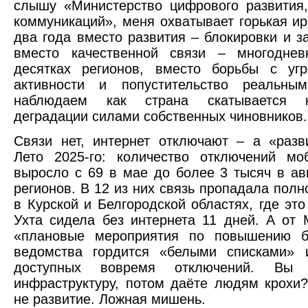
слышу «Министерство цифрового развития
коммуникаций», меня охватывает горькая и
два года вместо развития – блокировки и 
вместо качественной связи – многодне
десятках регионов, вместо борьбы с уг
активности и попустительство реальны
наблюдаем как страна скатывается к
деградации силами собственных чиновников.
Связи нет, интернет отключают – а «разв
Лето 2025-го: количество отключений мо
выросло с 69 в мае до более 3 тысяч в ав
регионов. В 12 из них связь пропадала полн
в Курской и Белгородской областях, где эт
Ухта сидела без интернета 11 дней. А о
«плановые мероприятия по повышению бе
ведомства гордится «белыми списками» и
доступных вовремя отключений. Вы 
инфраструктуру, потом даёте людям крохи?
не развитие. Ложная мишень.