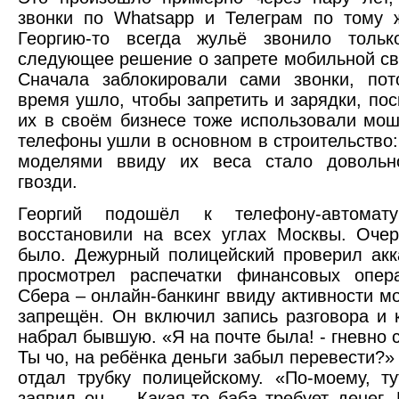
звонки по Whatsapp и Телеграм по тому 
Георгию-то всегда жульё звонило толь
следующее решение о запрете мобильной св
Сначала заблокировали сами звонки, пот
время ушло, чтобы запретить и зарядки, пос
их в своём бизнесе тоже использовали мо
телефоны ушли в основном в строительство:
моделями ввиду их веса стало довольн
гвозди.
Георгий подошёл к телефону-автома
восстановили на всех углах Москвы. Очер
было. Дежурный полицейский проверил акка
просмотрел распечатки финансовых опер
Сбера – онлайн-банкинг ввиду активности 
запрещён. Он включил запись разговора и 
набрал бывшую. «Я на почте была! - гневно
Ты чо, на ребёнка деньги забыл перевести?» 
отдал трубку полицейскому. «По-моему, т
заявил он. – Какая-то баба требует денег.