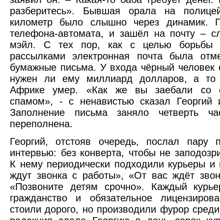
разберитесь». Бывшая орала на полицей
километр было слышно через динамик. Г
телефона-автомата, и зашёл на почту – с
мэйл. С тех пор, как с целью борьбы 
рассылками электронная почта была отме
бумажные письма. У входа чёрный человек 
нужен ли ему миллиард долларов, а то
Африке умер. «Как же вы заебали со с
спамом», - с ненавистью сказал Георгий
Заполнение письма заняло четверть ч
переполнена.
Георгий, отстояв очередь, послал пару 
интервью: без конверта, чтобы не заподоз
К нему периодически подходили курьеры и 
ждут звонка с работы», «От вас ждёт зво
«Позвоните детям срочно». Каждый курье
гражданство и обязательное лицензиров
стоили дорого, но производили фурор сред