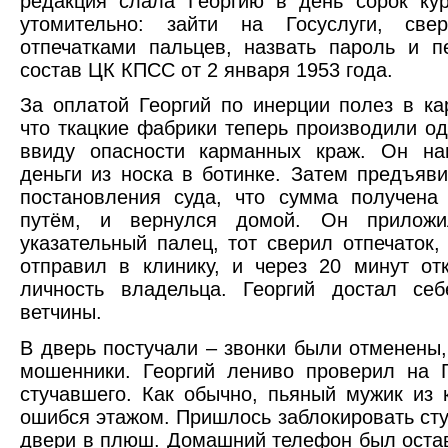
редакция слала Георгию в день сорок ку
утомительно: зайти на Госуслуги, св
отпечатками пальцев, назвать пароль и п
состав ЦК КПСС от 2 января 1953 года.
За оплатой Георгий по инерции полез в ка
что ткацкие фабрики теперь производили о
ввиду опасности карманных краж. Он на
деньги из носка в ботинке. Затем предъяв
постановления суда, что сумма получена
путём, и вернулся домой. Он приложи
указательный палец, тот сверил отпечаток,
отправил в клинику, и через 20 минут от
личность владельца. Георгий достал се
ветчины.
В дверь постучали – звонки были отменены
мошенники. Георгий лениво проверил на 
стучавшего. Как обычно, пьяный мужик из 
ошибся этажом. Пришлось заблокировать сту
двери в плюш. Домашний телефон был оста