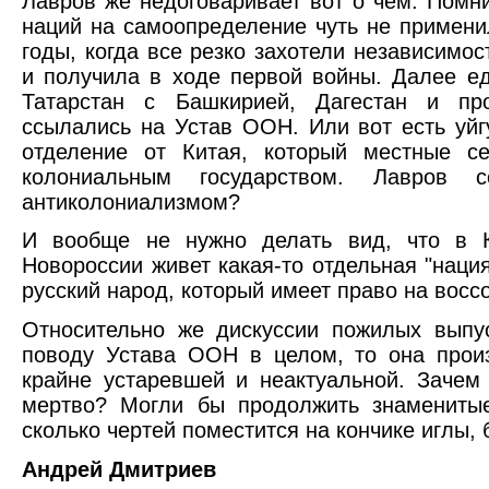
Лавров же недоговаривает вот о чем. Помн
наций на самоопределение чуть не примени
годы, когда все резко захотели независимос
и получила в ходе первой войны. Далее е
Татарстан с Башкирией, Дагестан и пр
ссылались на Устав ООН. Или вот есть уйг
отделение от Китая, который местные се
колониальным государством. Лавров 
антиколониализмом?
И вообще не нужно делать вид, что в 
Новороссии живет какая-то отдельная "наци
русский народ, который имеет право на восс
Относительно же дискуссии пожилых вып
поводу Устава ООН в целом, то она прои
крайне устаревшей и неактуальной. Зачем 
мертво? Могли бы продолжить знаменитые
сколько чертей поместится на кончике иглы,
Андрей Дмитриев