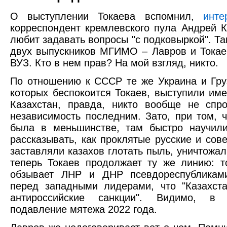
О выступлении Токаева вспомнил,
инте
корреспондент кремлевского пула Андрей К
любит задавать вопросы "с подковыркой". Та
двух выпускников МГИМО – Лавров и Токае
ВУЗ. Кто в нем прав? На мой взгляд, никто.
По отношению к СССР те же Украина и Груз
которых беспокоится Токаев, выступили им
Казахстан, правда, никто вообще не спр
независимость последним. Зато, при том, 
была в меньшинстве, там быстро научили
рассказывать, как проклятые русские и сов
заставляли казахов глотать пыль, уничтожали
теперь Токаев продолжает ту же линию: 
обзывает ЛНР и ДНР псевдореспубликами
перед западными лидерами, что "Казахст
антироссийские санкции". Видимо, в 
подавление мятежа 2022 года.