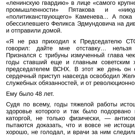
«ленинскую гвардию» в лице «самого крупн
промышленности» Пятакова и «ник
«политиканствующего» Каменева... А пока
обессилевшего Феликса Эдмундовича на див
и отправили домой.
«Я не раз приходил к Председателю СТ
говорил: дайте мне отставку… нельзя 
Признался с трибуны измученный глава чек
годы ставший еще и главным советским 
председателем ВСНХ. В этот же день он
сердечный приступ навсегда освободил Жел
служебных обязанностей, и от революционно
Ему было 48 лет.
Судя по всему, годы тяжелой работы исто
здоровье которого и так было подорвано
каторгой, не только физически, — антисо
пытаются доказать, что и вовсе не истощи
хорошо, не голодал, и врачи за ним следи