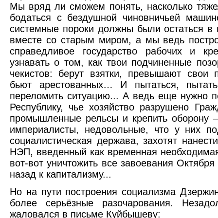
Мы вряд ли сможем понять, насколько тяж
бодаться с бездушной чиновничьей машин
системные пороки должны были остаться в 
вместе со старым миром, а мы ведь постр
справедливое государство рабочих и крес
узнавать о том, как твои подчиненные поз
чекистов: берут взятки, превышают свои
бьют арестованных… И пытаться, пытатьс
переломить ситуацию... А ведь еще нужно 
Республику, чье хозяйство разрушено Граж
промышленные рельсы и крепить оборону —
империалисты, недовольные, что у них п
социалистическая держава, захотят нанести
НЭП, введенный как временная необходимая
вот-вот уничтожить все завоевания Октября
назад к капитализму...
Но на пути построения социализма Дзержин
более серьёзные разочарования. Незад
жаловался в письме Куйбышеву: