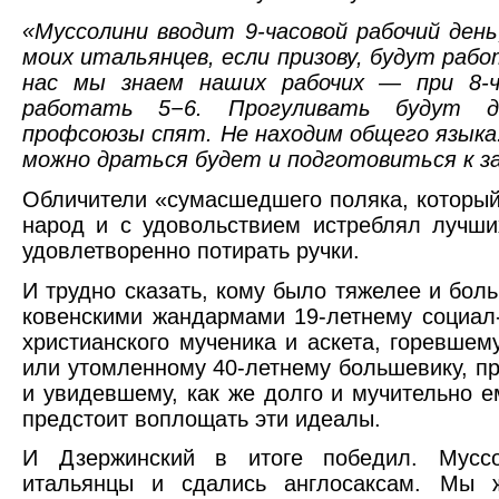
«Муссолини вводит 9-часовой рабочий день
моих итальянцев, если призову, будут рабо
нас мы знаем наших рабочих — при 8-ч
работать 5−6. Прогуливать будут
профсоюзы спят. Не находим общего языка.
можно драться будет и подготовиться к з
Обличители «сумасшедшего поляка, который
народ и с удовольствием истреблял лучши
удовлетворенно потирать ручки.
И трудно сказать, кому было тяжелее и бо
ковенскими жандармами 19-летнему социал
христианского мученика и аскета, горевше
или утомленному 40-летнему большевику, п
и увидевшему, как же долго и мучительно 
предстоит воплощать эти идеалы.
И Дзержинский в итоге победил. Мусс
итальянцы и сдались англосаксам. Мы 