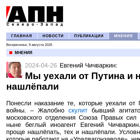
ГЛАВНАЯ
НОВОСТИ
ПУБЛИКАЦИИ
МНЕНИЯ
Воскресенье, 9 августа 2026
МНЕНИЯ
2024-04-26
Евгений Чичваркин
:
Мы уехали от Путина и 
нашлёпали
Понесли наказание те, которые уехали от 
войны. – Жалобно
скулит
бывший агитато
московского отделения Союза Правых сил 
ныне беглый иноагент Евгений Чичваркин
проще нашлёпать, тех и нашлёпали. Условно
которые работают на «Уралвагонзаводе», ник