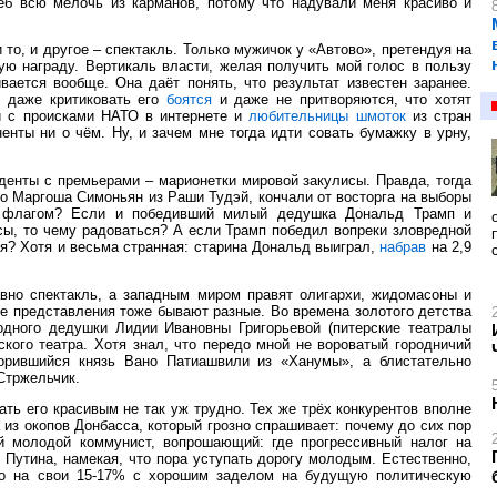
еб всю мелочь из карманов, потому что надували меня красиво и
 то, и другое – спектакль. Только мужичок у «Автово», претендуя на
ую награду. Вертикаль власти, желая получить мой голос в пользу
ается вообще. Она даёт понять, что результат известен заранее.
е даже критиковать его
боятся
и даже не притворяются, что хотят
и с происками НАТО в интернете и
любительницы шмоток
из стран
енты ни о чём. Ну, и зачем мне тогда идти совать бумажку в урну,
иденты с премьерами – марионетки мировой закулисы. Правда, тогда
но Маргоша Симоньян из Раши Тудэй, кончали от восторга на выборы
м флагом? Если и победивший милый дедушка Дональд Трамп и
сы, то чему радоваться? А если Трамп победил вопреки зловредной
тия? Хотя и весьма странная: старина Дональд выиграл,
набрав
на 2,9
авно спектакль, а западным миром правят олигархи, жидомасоны и
е представления тоже бывают разные. Во времена золотого детства
дного дедушки Лидии Ивановны Григорьевой (питерские театралы
кого театра. Хотя знал, что передо мной не вороватый городничий
зорившийся князь Вано Патиашвили из «Ханумы», а блистательно
Стржельчик.
ать его красивым не так уж трудно. Тех же трёх конкурентов вполне
а из окопов Донбасса, который грозно спрашивает: почему до сих пор
й молодой коммунист, вопрошающий: где прогрессивный налог на
 Путина, намекая, что пора уступать дорогу молодым. Естественно,
но на свои 15-17% с хорошим заделом на будущую политическую