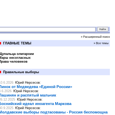
» Расширенный поиск
ГЛАВНЫЕ ТЕМЫ
» Все темы
Щупальца олигархии
Марш несогласных
Права человеков
Правильные выборы
10.6.2026
Юрий Нерсесов
:
Пинок от Медведева «Единой России»
8.6.2026
Юрий Нерсесов
:
Пашинян и распятый мальчик
26.12.2025
Юрий Нерсесов
:
Боснийский идеал иноагента Маркова
30.9.2025
Юрий Нерсесов
:
Молдавские выборы подтасованы - Россия беспомощна