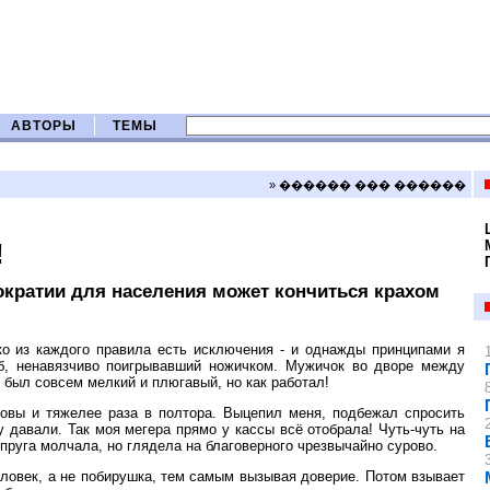
АВТОРЫ
ТЕМЫ
» ������ ��� ������
!
ократии для населения может кончиться крахом
о из каждого правила есть исключения - и однажды принципами я
об, ненавязчиво поигрывавший ножичком. Мужичок во дворе между
 был совсем мелкий и плюгавый, но как работал!
овы и тяжелее раза в полтора. Выцепил меня, подбежал спросить
у давали. Так моя мегера прямо у кассы всё отобрала! Чуть-чуть на
упруга молчала, но глядела на благоверного чрезвычайно сурово.
еловек, а не побирушка, тем самым вызывая доверие. Потом взывает