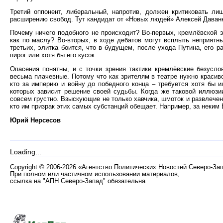
Третий оппонент, либеральный, напротив, должен критиковать ли
расширению свобод. Тут кандидат от «Новых людей» Алексей Даванк
Почему ничего подобного не происходит? Во-первых, кремлёвской эл
как по маслу? Во-вторых, в ходе дебатов могут всплыть неприятн
третьих, элитка боится, что в будущем, после ухода Путина, его 
пирог или хотя бы его кусок.
Опасения понятны, и с точки зрения тактики кремлёвские безусло
весьма плачевные. Потому что как зрителям в театре нужно красиво
кто за империю и войну до победного конца – требуется хотя бы и
которых зависит решение своей судьбы. Когда же таковой иллюзии
совсем грустно. Взыскующие не только хавчика, шмоток и развлечени
кто им призрак этих самых субстанций обещает. Например, за неким
Юрий Нерсесов
Loading...
Copyright
©
2006-2026 «Агентство Политических Новостей Северо-За
При полном или частичном использовании материалов,
ссылка на "АПН Северо-Запад" обязательна