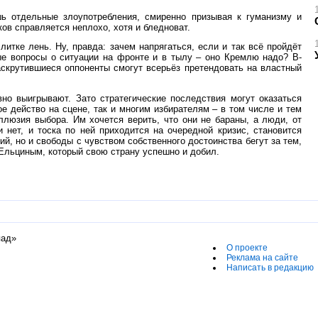
шь отдельные злоупотребления, смиренно призывая к гуманизму и
ов справляется неплохо, хотя и бледноват.
итке лень. Ну, правда: зачем напрягаться, если и так всё пройдёт
ые вопросы о ситуации на фронте и в тылу – оно Кремлю надо? В-
раскрутившиеся оппоненты смогут всерьёз претендовать на властный
вно выигрывают. Зато стратегические последствия могут оказаться
е действо на сцене, так и многим избирателям – в том числе и тем
ллюзия выбора. Им хочется верить, что они не бараны, а люди, от
 нет, и тоска по ней приходится на очередной кризис, становится
й, но и свободы с чувством собственного достоинства бегут за тем,
 Ельциным, который свою страну успешно и добил.
пад»
О проекте
Реклама на сайте
Написать в редакцию