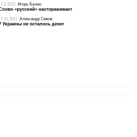
17.2.2011
Игорь Бунин
:
Слово «русский» настораживает
17.11.2011
Александр Сивов
:
У Украины не осталось денег