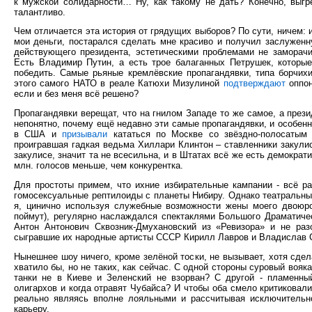
к мужской солидарности… Ну, как такому не дать? Конечно, выгр
талантливо.
Чем отличается эта история от грядущих выборов? По сути, ничем: и
мои деньги, постарался сделать мне красиво и получил заслуженн
действующего президента, эстетическими проблемами не заморачив
Есть Владимир Путин, а есть трое балаганных Петрушек, которы
победить. Самые рьяные кремлёвские пропагандявки, типа борчих
этого самого НАТО в реале Катюхи Мизулиной
подтверждают
оппон
если и без меня всё решено?
Пропагандявки верещат, что на гнилом Западе то же самое, а през
непонятно, почему ещё недавно эти самые пропагандявки, и особен
в США и
призывали
кататься по Москве со звёздно-полосаты
проигравшая гадкая ведьма Хиллари Клинтон – ставленники закули
закулисе, значит та не всесильна, и в Штатах всё же есть демокра
млн. голосов меньше, чем конкурентка.
Для простоты примем, что ихние избирательные кампании - всё р
гомосексуальные рептилоиды с планеты Нибиру. Однако театральны
я, цинично используя служебные возможности жены моего двоюро
поймут), регулярно наслаждался спектаклями Большого Драматичес
Антон Антонович Сквозник-Дмухановский из «Ревизора» и не ра
сыгравшие их народные артисты СССР Кирилл Лавров и Владислав 
Нынешнее шоу ничего, кроме зелёной тоски, не вызывает, хотя сдел
хватило бы, но не таких, как сейчас. С одной стороны суровый вояк
танки не в Киеве и Зеленский не взорван? С другой - пламенны
олигархов и когда отравят Чубайса? И чтобы оба смело критиковали
реально являясь вполне лояльными и рассчитывая исключитель
карьеру.