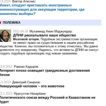
8.9.2024
Виктор Алкснис
:
Может, следует приглашать иностранных
военнослужащих для оккупации территории, где
назначены выборы?
ПОЛЕМИКА
2011-04-18
Мухаммад Амин Маджумдер
:
ДПНИ раскалывало наше общество
Мозговой шторм.
Подобные экстремистские организации
не имеют право на существование в нашем российском
обществе. Конечно, мы положительно к этому отнеслись. Мы давно
проявляли эту инициативу. Надеюсь, что активисты ДПНИ не смогут
создать подобную организацию под новым названием.
23.8.2012
Рамзан Кадыров
:
Интернет плохо освещает грандиозные достижения
Чечни
5.4.2013
Димитрий Смирнов
:
Неверующий человек – это животное
23.1.2013
Нурсултан Назарбаев
:
Политического союза между Россией и Казахстаном не
будет