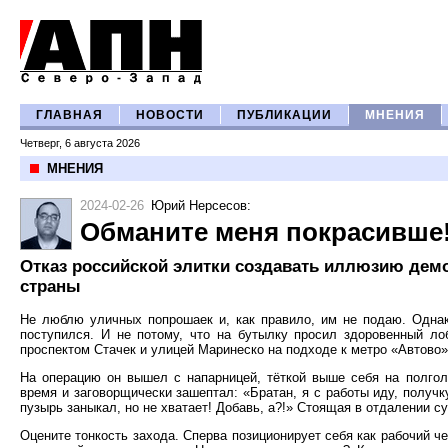
ГЛАВНАЯ
НОВОСТИ
ПУБЛИКАЦИИ
МНЕНИЯ
Четверг, 6 августа 2026
МНЕНИЯ
2024-02-26
Юрий Нерсесов
:
Обманите меня покрасивше
Отказ российской элитки создавать иллюзию дем
страны
Не люблю уличных попрошаек и, как правило, им не подаю. Однак
поступился. И не потому, что на бутылку просил здоровенный л
проспектом Стачек и улицей Маринеско на подходе к метро «Автово»
На операцию он вышел с напарницей, тёткой выше себя на полгол
время и заговорщически зашептал: «Братан, я с работы иду, получк
пузырь заныкал, но не хватает! Добавь, а?!» Стоящая в отдалении с
Оцените тонкость захода. Сперва позиционирует себя как рабочий ч