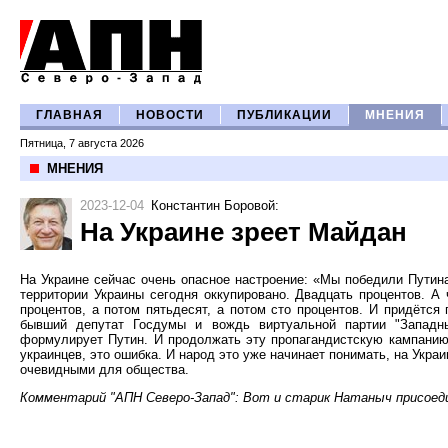
ГЛАВНАЯ
НОВОСТИ
ПУБЛИКАЦИИ
МНЕНИЯ
Пятница, 7 августа 2026
МНЕНИЯ
2023-12-04
Константин Боровой
:
На Украине зреет Майдан
На Украине сейчас очень опасное настроение: «Мы победили Путина
территории Украины сегодня оккупировано. Двадцать процентов. А 
процентов, а потом пятьдесят, а потом сто процентов. И придётся
бывший депутат Госдумы и вождь виртуальной партии "Западны
формулирует Путин. И продолжать эту пропагандистскую кампанию 
украинцев, это ошибка. И народ это уже начинает понимать, на Укра
очевидными для общества.
Комментарий "АПН Северо-Запад": Вот и старик Натаныч присоеди