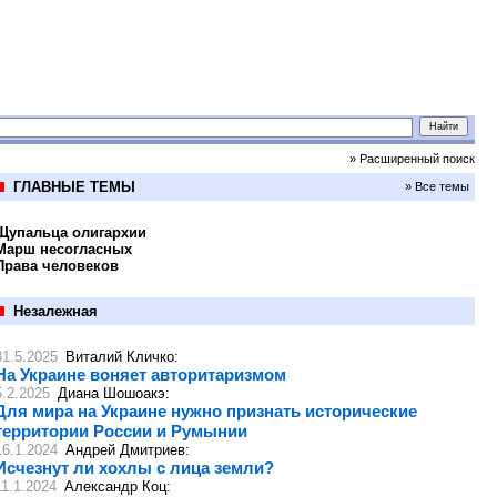
» Расширенный поиск
ГЛАВНЫЕ ТЕМЫ
» Все темы
Щупальца олигархии
Марш несогласных
Права человеков
Незалежная
31.5.2025
Виталий Кличко
:
На Украине воняет авторитаризмом
5.2.2025
Диана Шошоакэ
:
Для мира на Украине нужно признать исторические
территории России и Румынии
16.1.2024
Андрей Дмитриев
:
Исчезнут ли хохлы с лица земли?
11.1.2024
Александр Коц
: