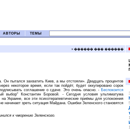
АВТОРЫ
ТЕМЫ
» ������ ��� ������
. Он пытался захватить Киев, а мы отстояли». Двадцать процентов
через некоторое время, если так пойдёт, будет оккупировано сорок
 подписывать соглашение о сдаче. Это очень опасно. -
Беспокоится
й выбор" Константин Боровой. - Сегодня условия ультиматума
на Украине, все эти психотерапевтические приёмы для успокоения
ине начинает зреть ситуация Майдана. Ошибки Зеленского становятся
нился к чморению Зеленского.