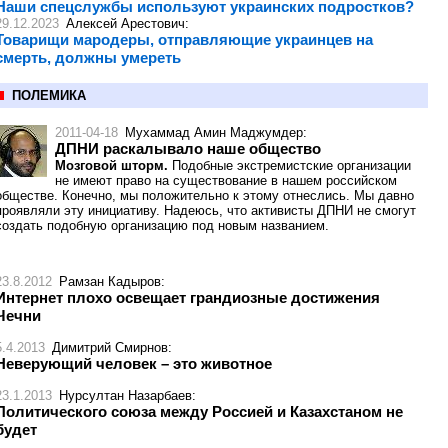
Наши спецслужбы используют украинских подростков?
29.12.2023
Алексей Арестович
:
Товарищи мародеры, отправляющие украинцев на
смерть, должны умереть
ПОЛЕМИКА
2011-04-18
Мухаммад Амин Маджумдер
:
ДПНИ раскалывало наше общество
Мозговой шторм.
Подобные экстремистские организации
не имеют право на существование в нашем российском
обществе. Конечно, мы положительно к этому отнеслись. Мы давно
проявляли эту инициативу. Надеюсь, что активисты ДПНИ не смогут
создать подобную организацию под новым названием.
23.8.2012
Рамзан Кадыров
:
Интернет плохо освещает грандиозные достижения
Чечни
5.4.2013
Димитрий Смирнов
:
Неверующий человек – это животное
23.1.2013
Нурсултан Назарбаев
:
Политического союза между Россией и Казахстаном не
будет