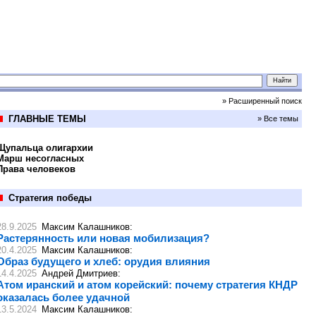
» Расширенный поиск
ГЛАВНЫЕ ТЕМЫ
» Все темы
Щупальца олигархии
Марш несогласных
Права человеков
Стратегия победы
28.9.2025
Максим Калашников
:
Растерянность или новая мобилизация?
20.4.2025
Максим Калашников
:
Образ будущего и хлеб: орудия влияния
14.4.2025
Андрей Дмитриев
:
Атом иранский и атом корейский: почему стратегия КНДР
оказалась более удачной
13.5.2024
Максим Калашников
: