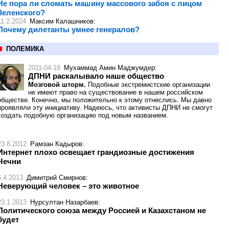
Не пора ли сломать машину массового забоя с лицом
Зеленского?
11.2.2024
Максим Калашников
:
Почему дилетанты умнее генералов?
ПОЛЕМИКА
2011-04-18
Мухаммад Амин Маджумдер
:
ДПНИ раскалывало наше общество
Мозговой шторм.
Подобные экстремистские организации
не имеют право на существование в нашем российском
обществе. Конечно, мы положительно к этому отнеслись. Мы давно
проявляли эту инициативу. Надеюсь, что активисты ДПНИ не смогут
создать подобную организацию под новым названием.
23.8.2012
Рамзан Кадыров
:
Интернет плохо освещает грандиозные достижения
Чечни
5.4.2013
Димитрий Смирнов
:
Неверующий человек – это животное
23.1.2013
Нурсултан Назарбаев
:
Политического союза между Россией и Казахстаном не
будет