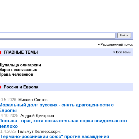
» Расширенный поиск
ГЛАВНЫЕ ТЕМЫ
» Все темы
Щупальца олигархии
Марш несогласных
Права человеков
Россия и Европа
10.5.2026
Михаил Светов
:
Моральный долг русских - снять драгоценности с
Европы
14.10.2025
Андрей Дмитриев
:
Польша - враг, хотя показательная порка свидомых это
неплохо
11.4.2025
Гельмут Келлерсхорн
:
"Германо-российский союз" против насаждения