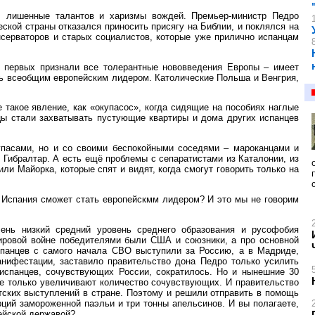
, лишенные талантов и харизмы вождей. Премьер-министр Педро
еской страны отказался приносить присягу на Библии, и поклялся на
онсерваторов и старых социалистов, которые уже прилично испанцам
з первых признали все толерантные нововведения Европы – имеет
ать всеобщим европейским лидером. Католические Польша и Венгрия,
такое явление, как «окупасос», когда сидящие на пособиях наглые
цы стали захватывать пустующие квартиры и дома других испанцев
упасами, но и со своими беспокойными соседями – мароканцами и
ь Гибралтар. А есть ещё проблемы с сепаратистами из Каталонии, из
ли Майорка, которые спят и видят, когда смогут говорить только на
и Испания сможет стать европейскмм лидером? И это мы не говорим
ень низкий средний уровень среднего образования и русофобия
ировой войне победителями были США и союзники, а про основной
спанцев с самого начала СВО выступили за Россию, а в Мадриде,
анифестации, заставило правительство дона Педро только усилить
 испанцев, сочувствующих России, сократилось. Но и нынешние 30
се только увеличивают количество сочувствующих. И правительство
тских выступлений в стране. Поэтому и решили отправить в помощь
рций замороженной паэльи и три тонны апельсинов. И вы полагаете,
ейской державой?