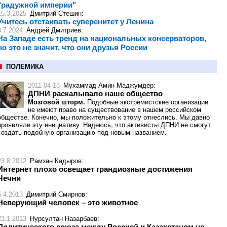
"радужной империи"
15.3.2025
Дмитрий Стешин
:
Учитесь отстаивать суверенитет у Ленина
8.7.2024
Андрей Дмитриев
:
На Западе есть тренд на национальных консерваторов,
но это не значит, что они друзья России
ПОЛЕМИКА
2011-04-18
Мухаммад Амин Маджумдер
:
ДПНИ раскалывало наше общество
Мозговой шторм.
Подобные экстремистские организации
не имеют право на существование в нашем российском
обществе. Конечно, мы положительно к этому отнеслись. Мы давно
проявляли эту инициативу. Надеюсь, что активисты ДПНИ не смогут
создать подобную организацию под новым названием.
23.8.2012
Рамзан Кадыров
:
Интернет плохо освещает грандиозные достижения
Чечни
5.4.2013
Димитрий Смирнов
:
Неверующий человек – это животное
23.1.2013
Нурсултан Назарбаев
:
Политического союза между Россией и Казахстаном не