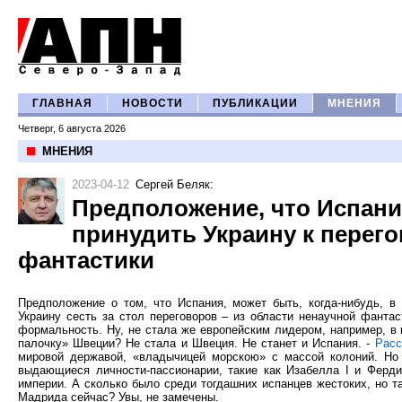
ГЛАВНАЯ
НОВОСТИ
ПУБЛИКАЦИИ
МНЕНИЯ
Четверг, 6 августа 2026
МНЕНИЯ
2023-04-12
Сергей Беляк
:
Предположение, что Испани
принудить Украину к перего
фантастики
Предположение о том, что Испания, может быть, когда-нибудь, 
Украину сесть за стол переговоров – из области ненаучной фанта
формальность. Ну, не стала же европейским лидером, например, в
палочку» Швеции? Не стала и Швеция. Не станет и Испания. -
Расс
мировой державой, «владычицей морскою» с массой колоний. Но
выдающиеся личности-пассионарии, такие как Изабелла I и Фердин
империи. А сколько было среди тогдашних испанцев жестоких, но 
Мадрида сейчас? Увы, не замечены.