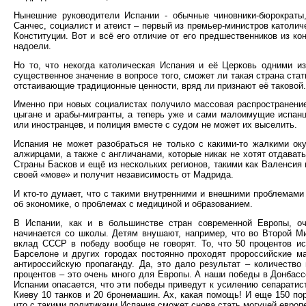
Нынешние руководители Испании - обычные чиновники-бюрократы
Санчес, социалист и атеист – первый из премьер-министров католич
Конституции. Вот и всё его отличие от его предшественников из к
надоели.
Но то, что некогда католическая Испания и её Церковь одними и
существенное значение в вопросе того, сможет ли такая страна ст
отстаивающие традиционные ценности, вряд ли признают её таковой.
Именно при новых социалистах получило массовая распространение 
цыгане и арабы-мигранты, а теперь уже и сами малоимущие испан
или иностранцев, и полиция вместе с судом не может их выселить.
Испания не может разобраться не только с какими-то жалкими ок
алжирцами, а также с англичанами, которые никак не хотят отдават
Страны Басков и ещё из нескольких регионов, такими как Валенсия и
своей «мове» и получит независимость от Мадрида.
И кто-то думает, что с такими внутренними и внешними проблемам
об экономике, о проблемах с медициной и образованием.
В Испании, как и в большинстве стран современной Европы, оч
начинается со школы. Детям внушают, например, что во Второй М
вклад СССР в победу вообще не говорят. То, что 50 процентов и
Барселоне и других городах постоянно проходят пророссийские м
антироссийскую пропаганду. Да, это дало результат – количество
процентов – это очень много для Европы. А наши победы в Донбас
Испании опасается, что эти победы приведут к усилению сепаратис
Киеву 10 танков и 20 бронемашин. Ах, какая помощь! И еще 150 по
что с такими политиками Испания сможет снова стать могучей европ