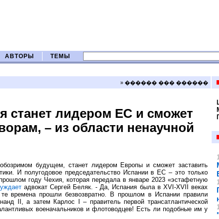
АВТОРЫ
ТЕМЫ
» ������ ��� ������
я станет лидером ЕС и сможет
ворам, – из области ненаучной
в обозримом будущем, станет лидером Европы и сможет заставить
стики. И полугодовое председательство Испании в ЕС – это только
 прошлом году Чехия, которая передала в январе 2023 «эстафетную
уждает
адвокат Сергей Беляк. - Да, Испания была в XVI-XVII веках
 те времена прошли безвозвратно. В прошлом в Испании правили
анд II, а затем Карлос I – правитель первой трансатлантической
талантливых военачальников и флотоводцев! Есть ли подобные им у