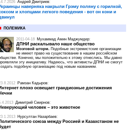
14.7.2026
Андрей Дмитриев
:
Украинцы наверняка накрыли Грэму поляну с горилкой,
коксом и хлопцами легкого поведения - вот он кони и
двинул
ПОЛЕМИКА
2011-04-18
Мухаммад Амин Маджумдер
:
ДПНИ раскалывало наше общество
Мозговой шторм.
Подобные экстремистские организации
не имеют право на существование в нашем российском
обществе. Конечно, мы положительно к этому отнеслись. Мы давно
проявляли эту инициативу. Надеюсь, что активисты ДПНИ не смогут
создать подобную организацию под новым названием.
23.8.2012
Рамзан Кадыров
:
Интернет плохо освещает грандиозные достижения
Чечни
5.4.2013
Димитрий Смирнов
:
Неверующий человек – это животное
23.1.2013
Нурсултан Назарбаев
:
Политического союза между Россией и Казахстаном не
будет