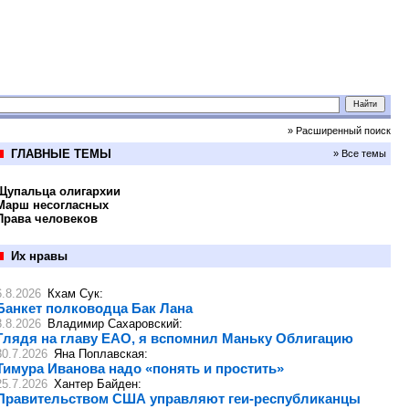
» Расширенный поиск
ГЛАВНЫЕ ТЕМЫ
» Все темы
Щупальца олигархии
Марш несогласных
Права человеков
Их нравы
6.8.2026
Кхам Сук
:
Банкет полководца Бак Лана
3.8.2026
Владимир Сахаровский
:
Глядя на главу ЕАО, я вспомнил Маньку Облигацию
30.7.2026
Яна Поплавская
:
Тимура Иванова надо «понять и простить»
25.7.2026
Хантер Байден
:
Правительством США управляют геи-республиканцы