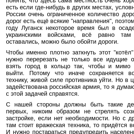
понять, что здесь сама местность очень хо
есть если где-нибудь в других местах, услов
России очень ограниченное количество дор
дорог есть ещё всякие "направления", поэтом
году Луганск некоторое время был в осад
украинскими войсками, всё равно там
оставались, можно было обойти дороги.
Чтобы именно плотно заткнуть этот "котёл
нужно перерезать не только все идущие о
взять город в кольцо так, чтобы и мимо
выйти. Потому что иначе сохраняется во
технику, живой силе противника уйти. Но в ц
задействована российская армия, то я думаю
с этой задачей справятся.
С нашей стороны должны быть такие дей
первых, никоим образом не стрелять соз
застройке, если нет необходимости. Но с д
там стоит вражеская техника, то придётся вс
И нужно постараться предупредить населен