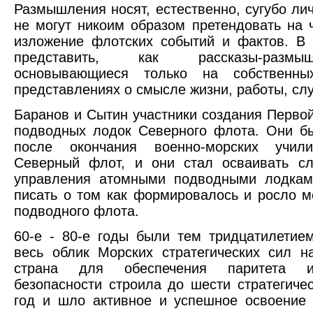
Размышления носят, естественно, сугубо ли
не могут никоим образом претендовать на 
изложение флотских событий и фактов. В
представить, как рассказы-размы
основывающиеся только на собственны
представлениях о смысле жизни, работы, сл
Баранов и Сытин участники создания Перво
подводных лодок Северного флота. Они бы
после окончания военно-морских учи
Северный флот, и они стал осваивать с
управления атомными подводными лодкам
писать о том как формировалось и росло м
подводного флота.
60-е - 80-е годы были тем тридцатилетием
весь облик Морских стратегических сил н
страна для обеспечения паритета и 
безопасности строила до шести стратегиче
год и шло активное и успешное освоение