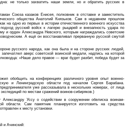
дна: не только захватить наши земли, но и обратить русских в
аман Союза казаков Енисея, полковник в отставке и заместитель
рического общества Анатолий Князьков. Сам в недавнем прошлом
ак на одно из первых в истории отечественного военного искусства
 подход русский войск к лагерю рыцарей и внезапность удара по
чему и орден Александра Невского, которым награждались советские
оводческим. А ещё он восстанавливал прерванную русской смутой
роне русского народа, как она была и на стороне русских людей,
 запечатлел аверс советской воинской медали, надпись на которой
ководца: «Наше дело правое — враг будет разбит, победа будет за
жил обобщить на конференциях различного уровня опыт военно-
дскую и Ленинградскую области под началом Сергея Барабана.
о предпринимателя уже рассказывала в нескольких номерах, от лица
 экспедиций по местам сражений воинов-сибиряков.)
у Александру Уссу о содействии в сооружении обелиска воинам-
ой области. Сам памятник планируется изготовить на средства
 отправлен к месту установки.
 и Ачинский: