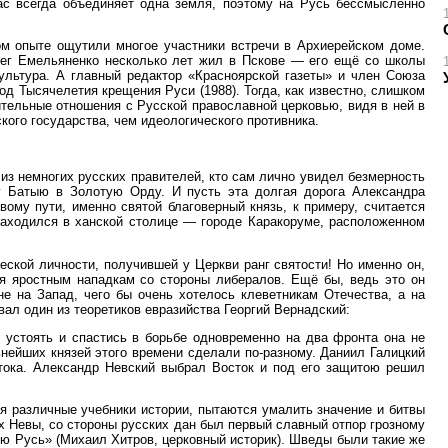
ас всегда объединяет одна земля, поэтому на Русь бессмысленно
ом опыте ощутили многое участники встречи в Архиерейском доме.
лег Емельяненко несколько лет жил в Пскове — его ещё со школы
ультура. А главный редактор «Красноярской газеты» и член Союза
д Тысячелетия крещения Руси (1988). Тогда, как известно, слишком
тельные отношения с Русской православной церковью, видя в ней в
кого государства, чем идеологического противника.
з немногих русских правителей, кто сам лично увидел безмерность
ну Батыю в Золотую Орду. И пусть эта долгая дорога Александра
ому пути, именно святой благоверный князь, к примеру, считается
находился в ханской столице — городе Каракоруме, расположенном
еской личности, получившей у Церкви ранг святости! Но именно он,
ся яростным нападкам со стороны либералов. Ещё бы, ведь это он
не на Запад, чего бы очень хотелось клеветникам Отечества, а на
вал один из теоретиков евразийства Георгий Вернадский:
о устоять и спастись в борьбе одновременно на два фронта она не
нейших князей этого времени сделали по-разному. Даниил Галицкий
тока. Александр Невский выбрал Восток и под его защитою решил
я различные учебники истории, пытаются умалить значение и битвы
ах Невы, со стороны русских дан был первый славный отпор грозному
ую Русь» (Михаил Хитров, церковный историк). Шведы были такие же