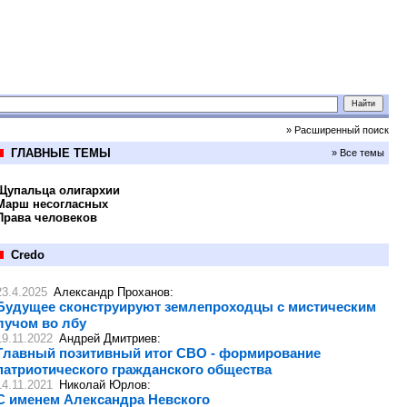
» Расширенный поиск
ГЛАВНЫЕ ТЕМЫ
» Все темы
Щупальца олигархии
Марш несогласных
Права человеков
Credo
23.4.2025
Александр Проханов
:
Будущее сконструируют землепроходцы с мистическим
лучом во лбу
19.11.2022
Андрей Дмитриев
:
Главный позитивный итог СВО - формирование
патриотического гражданского общества
14.11.2021
Николай Юрлов
:
С именем Александра Невского