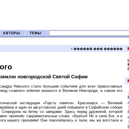
АВТОРЫ
ТЕМЫ
» ������ ��� ������
ого
 землю новгородской Святой Софии
ксандра Невского стало большим событием для всех православных
риод славного юбилея оказался в Великом Новгороде, в самом его
иотической экспедиции «Горсть памяти». Красноярск — Великий
арабана в один из августовских дней побывали в Софийском соборе
 Спиридона на битву со шведами. Здесь перед дружиной, которой
вич произнёс сакраментальные слова: «Братья! Не в силе Бог, а в
ога нашего призовём! Они поколебались и пали, мы же восстали и