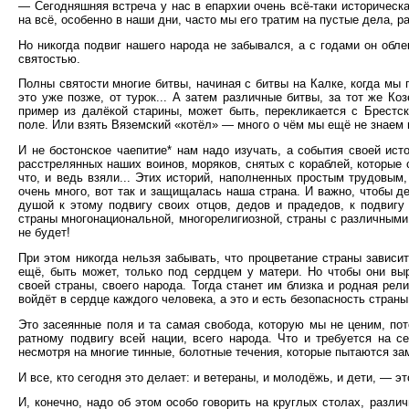
— Сегодняшняя встреча у нас в епархии очень всё-таки историческа
на всё, особенно в наши дни, часто мы его тратим на пустые дела, 
Но никогда подвиг нашего народа не забывался, а с годами он обле
святостью.
Полны святости многие битвы, начиная с битвы на Калке, когда мы 
это уже позже, от турок... А затем различные битвы, за тот же Ко
пример из далёкой старины, может быть, перекликается с Брестс
поле. Или взять Вяземский «котёл» — много о чём мы ещё не знаем в
И не бостонское чаепитие* нам надо изучать, а события своей ист
расстрелянных наших воинов, моряков, снятых с кораблей, которые 
что, и ведь взяли... Этих историй, наполненных простым трудовым
очень много, вот так и защищалась наша страна. И важно, чтобы д
душой к этому подвигу своих отцов, дедов и прадедов, к подвигу 
страны многонациональной, многорелигиозной, страны с различными 
не будет!
При этом никогда нельзя забывать, что процветание страны зависи
ещё, быть может, только под сердцем у матери. Но чтобы они в
своей страны, своего народа. Тогда станет им близка и родная рел
войдёт в сердце каждого человека, а это и есть безопасность страны
Это засеянные поля и та самая свобода, которую мы не ценим, по
ратному подвигу всей нации, всего народа. Что и требуется на 
несмотря на многие тинные, болотные течения, которые пытаются з
И все, кто сегодня это делает: и ветераны, и молодёжь, и дети, — эт
И, конечно, надо об этом особо говорить на круглых столах, разли