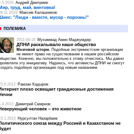
2.5.2020
Андрей Дмитриев
:
Мир, труд, май, винтовка!
28.11.2019
Максим Калашников
:
Шиес: "Люди - вместе, мусор - порознь!"
ПОЛЕМИКА
2011-04-18
Мухаммад Амин Маджумдер
:
ДПНИ раскалывало наше общество
Мозговой шторм.
Подобные экстремистские организации
не имеют право на существование в нашем российском
обществе. Конечно, мы положительно к этому отнеслись. Мы давно
проявляли эту инициативу. Надеюсь, что активисты ДПНИ не смогут
создать подобную организацию под новым названием.
23.8.2012
Рамзан Кадыров
:
Интернет плохо освещает грандиозные достижения
Чечни
5.4.2013
Димитрий Смирнов
:
Неверующий человек – это животное
23.1.2013
Нурсултан Назарбаев
:
Политического союза между Россией и Казахстаном не
будет