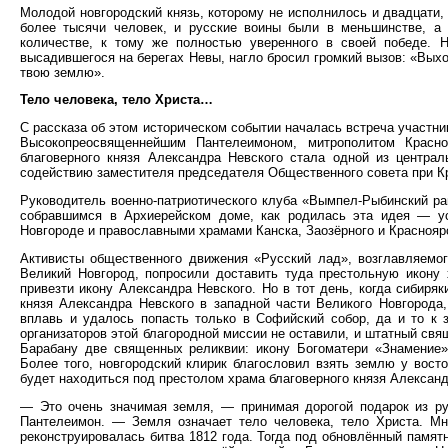
Молодой новгородский князь, которому не исполнилось и двадцати,
более тысячи человек, и русские воины были в меньшинстве, а 
количестве, к тому же полностью уверенного в своей победе. Н
высадившегося на берегах Невы, нагло бросил громкий вызов: «Вых
твою землю».
Тело человека, тело Христа…
С рассказа об этом историческом событии началась встреча участн
Высокопреосвященнейшим Пантелеимоном, митрополитом Красно
благоверного князя Александра Невского стала одной из централ
содействию заместителя председателя Общественного совета при К
Руководитель военно-патриотического клуба «Вымпел-Рыбинский ра
собравшимся в Архиерейском доме, как родилась эта идея — у
Новгороде и православными храмами Канска, Заозёрного и Краснояр
Активисты общественного движения «Русский лад», возглавляемо
Великий Новгород, попросили доставить туда престольную икону 
привезти икону Александра Невского. Но в тот день, когда сибиря
князя Александра Невского в западной части Великого Новгорода
вплавь и удалось попасть только в Софийский собор, да и то к
организаторов этой благородной миссии не оставили, и штатный св
Барабану две священных реликвии: икону Богоматери «Знамение»,
Более того, новгородский клирик благословил взять землю у вост
будет находиться под престолом храма благоверного князя Александ
— Это очень значимая земля, — принимая дорогой подарок из рук
Пантелеимон. — Земля означает тело человека, тело Христа. Мн
реконструировалась битва 1812 года. Тогда под обновлённый памят