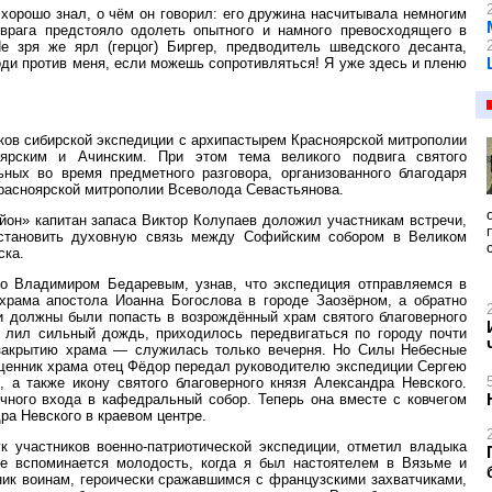
 хорошо знал, о чём он говорил: его дружина насчитывала немногим
врага предстояло одолеть опытного и намного превосходящего в
е зря же ярл (герцог) Биргер, предводитель шведского десанта,
оди против меня, если можешь сопротивляться! Я уже здесь и пленю
иков сибирской экспедиции с архипастырем Красноярской митрополии
ярским и Ачинским. При этом тема великого подвига святого
ьных во время предметного разговора, организованного благодаря
расноярской митрополии Всеволода Севастьянова.
йон» капитан запаса Виктор Колупаев доложил участникам встречи,
становить духовную связь между Софийским собором в Великом
ска.
го Владимиром Бедаревым, узнав, что экспедиция отправляемся в
храма апостола Иоанна Богослова в городе Заозёрном, а обратно
ки должны были попасть в возрождённый храм святого благоверного
, лил сильный дождь, приходилось передвигаться по городу почти
 закрытию храма — служилась только вечерня. Но Силы Небесные
ященник храма отец Фёдор передал руководителю экспедиции Сергею
 а также икону святого благоверного князя Александра Невского.
очного входа в кафедральный собор. Теперь она вместе с ковчегом
ра Невского в краевом центре.
 участников военно-патриотической экспедиции, отметил владыка
е вспоминается молодость, когда я был настоятелем в Вязьме и
ник воинам, героически сражавшимся с французскими захватчиками,