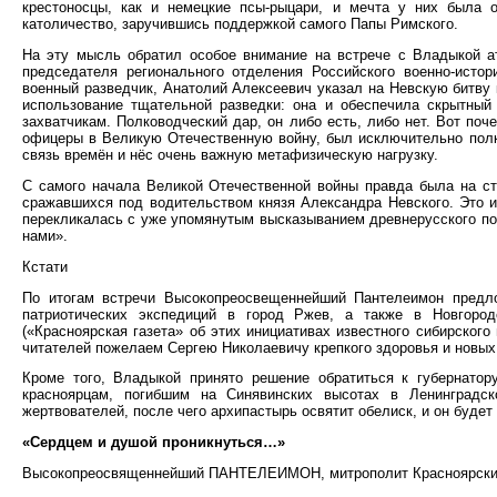
крестоносцы, как и немецкие псы-рыцари, и мечта у них была о
католичество, заручившись поддержкой самого Папы Римского.
На эту мысль обратил особое внимание на встрече с Владыкой ат
председателя регионального отделения Российского военно-исто
военный разведчик, Анатолий Алексеевич указал на Невскую битву к
использование тщательной разведки: она и обеспечила скрытный
захватчикам. Полководческий дар, он либо есть, либо нет. Вот по
офицеры в Великую Отечественную войну, был исключительно полк
связь времён и нёс очень важную метафизическую нагрузку.
С самого начала Великой Отечественной войны правда была на сто
сражавшихся под водительством князя Александра Невского. Это и
перекликалась с уже упомянутым высказыванием древнерусского пол
нами».
Кстати
По итогам встречи Высокопреосвещеннейший Пантелеимон предло
патриотических экспедиций в город Ржев, а также в Новгоро
(«Красноярская газета» об этих инициативах известного сибирског
читателей пожелаем Сергею Николаевичу крепкого здоровья и новых
Кроме того, Владыкой принято решение обратиться к губернатор
красноярцам, погибшим на Синявинских высотах в Ленинградск
жертвователей, после чего архипастырь освятит обелиск, и он будет
«Сердцем и душой проникнуться…»
Высокопреосвященнейший ПАНТЕЛЕИМОН, митрополит Красноярский