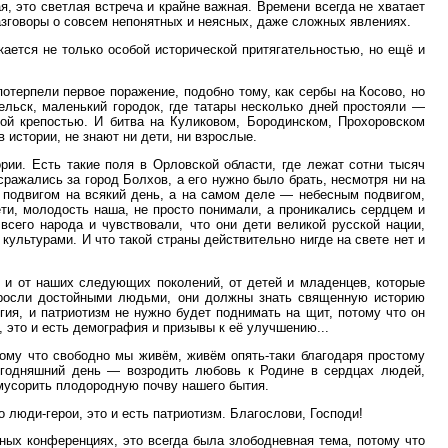
я, это светлая встреча и крайне важная. Времени всегда не хватает
разговоры о совсем непонятных и неясных, даже сложных явлениях.
кается не только особой исторической притягательностью, но ещё и
потерпели первое поражение, подобно тому, как сербы на Косово, но
зельск, маленький городок, где татары несколько дней простояли —
кой крепостью. И битва на Куликовом, Бородинском, Прохоровском
 истории, не знают ни дети, ни взрослые.
ории. Есть такие поля в Орловской области, где лежат сотни тысяч
сражались за город Болхов, а его нужно было брать, несмотря ни на
, подвигом на всякий день, а на самом деле — небесным подвигом,
ети, молодость наша, не просто понимали, а проникались сердцем и
всего народа и чувствовали, что они дети великой русской нации,
культурами. И что такой страны действительно нигде на свете нет и
т и от наших следующих поколений, от детей и младенцев, которые
ыросли достойными людьми, они должны знать священную историю
игия, и патриотизм не нужно будет поднимать на щит, потому что он
, это и есть демография и призывы к её улучшению...
тому что свободно мы живём, живём опять-таки благодаря простому
сегодняшний день — возродить любовь к Родине в сердцах людей,
амусорить плодородную почву нашего бытия.
о люди-герои, это и есть патриотизм. Благослови, Господи!
чных конференциях, это всегда была злободневная тема, потому что