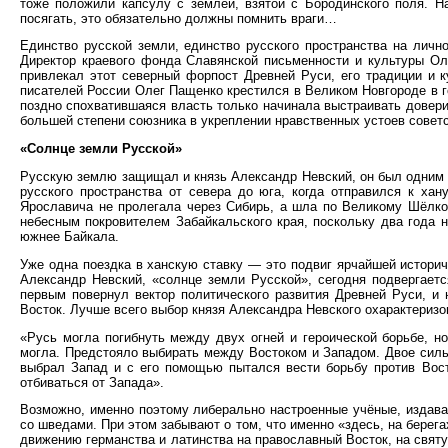
тоже положили капсулу с землёй, взятой с Бородинского поля. Н
посягать, это обязательно должны помнить враги…
Единство русской земли, единство русского пространства на личн
Директор краевого фонда Славянской письменности и культуры О
привлекал этот северный форпост Древней Руси, его традиции и к
писателей России Олег Пащенко крестился в Великом Новгороде в го
поздно спохватившаяся власть только начинала выстраивать довери
большей степени союзника в укреплении нравственных устоев советс
«Солнце земли Русской»
Русскую землю защищал и князь Александр Невский, он был одним и
русского пространства от севера до юга, когда отправился к ха
Ярославича не пролегала через Сибирь, а шла по Великому Шёлков
небесным покровителем Забайкальского края, поскольку два года 
южнее Байкала.
Уже одна поездка в ханскую ставку — это подвиг ярчайшей историч
Александр Невский, «солнце земли Русской», сегодня подвергает
первым повернул вектор политического развития Древней Руси, и 
Восток. Лучше всего выбор князя Александра Невского охарактеризо
«Русь могла погибнуть между двух огней и героической борьбе, н
могла. Предстояло выбирать между Востоком и Западом. Двое силь
выбрал Запад и с его помощью пытался вести борьбу против Вос
отбиваться от Запада».
Возможно, именно поэтому либерально настроенные учёные, издава
со шведами. При этом забывают о том, что именно «здесь, на берег
движению германства и латинства на православный Восток, на свят