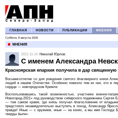
ГЛАВНАЯ
НОВОСТИ
ПУБЛИКАЦИИ
МНЕНИЯ
Суббота, 8 августа 2026
МНЕНИЯ
2021-11-14
Николай Юрлов
:
С именем Александра Невск
Красноярская епархия получила в дар священную
Восьмисотлетие со дня рождения святого благоверного князя Але
людей в нашем Отечестве. Особенно повезло тем из них, кто в пе
сердце — новгородском Кремле.
Воспользовавшись такой возможностью, участники военно-патр
Новогород-2021» под руководством сибирского подвижника Сергея Б
— том самом храме, где князь получал благословение от владыки
предстояло незамедлительно выступить в поход, Александр Яросла
правде! Иные — с оружием, иные — на конях, а мы имя Господа Б
тверды были».