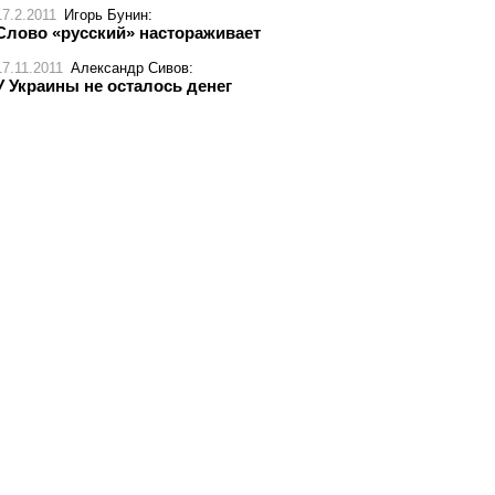
17.2.2011
Игорь Бунин
:
Слово «русский» настораживает
17.11.2011
Александр Сивов
:
У Украины не осталось денег