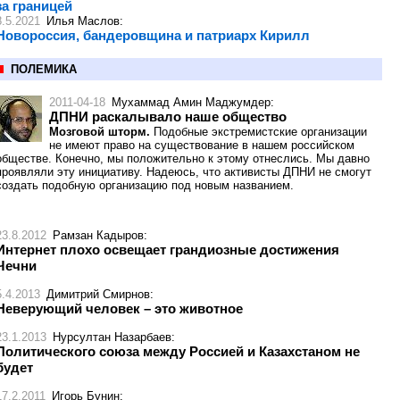
за границей
8.5.2021
Илья Маслов
:
Новороссия, бандеровщина и патриарх Кирилл
ПОЛЕМИКА
2011-04-18
Мухаммад Амин Маджумдер
:
ДПНИ раскалывало наше общество
Мозговой шторм.
Подобные экстремистские организации
не имеют право на существование в нашем российском
обществе. Конечно, мы положительно к этому отнеслись. Мы давно
проявляли эту инициативу. Надеюсь, что активисты ДПНИ не смогут
создать подобную организацию под новым названием.
23.8.2012
Рамзан Кадыров
:
Интернет плохо освещает грандиозные достижения
Чечни
5.4.2013
Димитрий Смирнов
:
Неверующий человек – это животное
23.1.2013
Нурсултан Назарбаев
:
Политического союза между Россией и Казахстаном не
будет
17.2.2011
Игорь Бунин
: