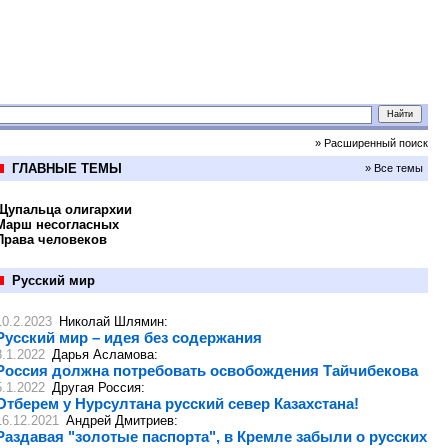
» Расширенный поиск
ГЛАВНЫЕ ТЕМЫ
» Все темы
Щупальца олигархии
Марш несогласных
Права человеков
Русский мир
10.2.2023
Николай Шлямин
:
Русский мир – идея без содержания
8.1.2022
Дарья Асламова
:
Россия должна потребовать освобождения Тайчибекова
5.1.2022
Другая Россия
:
Отберем у Нурсултана русский север Казахстана!
16.12.2021
Андрей Дмитриев
:
Раздавая "золотые паспорта", в Кремле забыли о русских