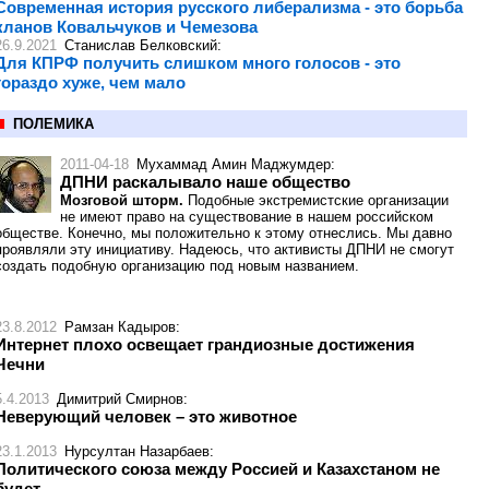
Современная история русского либерализма - это борьба
кланов Ковальчуков и Чемезова
26.9.2021
Станислав Белковский
:
Для КПРФ получить слишком много голосов - это
гораздо хуже, чем мало
ПОЛЕМИКА
2011-04-18
Мухаммад Амин Маджумдер
:
ДПНИ раскалывало наше общество
Мозговой шторм.
Подобные экстремистские организации
не имеют право на существование в нашем российском
обществе. Конечно, мы положительно к этому отнеслись. Мы давно
проявляли эту инициативу. Надеюсь, что активисты ДПНИ не смогут
создать подобную организацию под новым названием.
23.8.2012
Рамзан Кадыров
:
Интернет плохо освещает грандиозные достижения
Чечни
5.4.2013
Димитрий Смирнов
:
Неверующий человек – это животное
23.1.2013
Нурсултан Назарбаев
:
Политического союза между Россией и Казахстаном не
будет