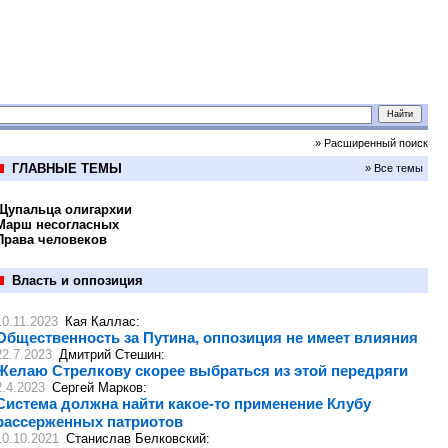
» Расширенный поиск
ГЛАВНЫЕ ТЕМЫ
» Все темы
Щупальца олигархии
Марш несогласных
Права человеков
Власть и оппозиция
10.11.2023
Кая Каллас
:
Общественность за Путина, оппозиция не имеет влияния
22.7.2023
Дмитрий Стешин
:
Желаю Стрелкову скорее выбраться из этой передряги
2.4.2023
Сергей Марков
:
Система должна найти какое-то применение Клубу
рассерженных патриотов
10.10.2021
Станислав Белковский
: