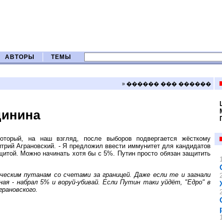
АВТОРЫ
ТЕМЫ
» ������ ��� ������
динина
оторый, на наш взгляд, после выборов подвергается жёсткому
трий Аграновский. - Я предложил ввести иммунитет для кандидатов
ащитой. Можно начинать хотя бы с 5%. Путин просто обязан защитить
ческим путанам со счетами за границей. Даже если те и загнали
я - набрал 5% и воруй-убивай. Если Путин таки уйдёт, "Едро" в
рановского.