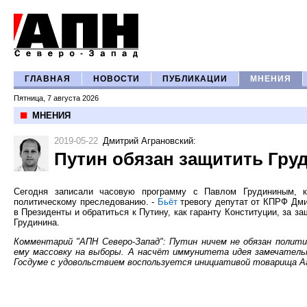
ГЛАВНАЯ
НОВОСТИ
ПУБЛИКАЦИИ
МНЕНИЯ
Пятница, 7 августа 2026
МНЕНИЯ
2019-05-22
Дмитрий Аграновский
:
Путин обязан защитить Гру
Сегодня записали часовую программу с Павлом Грудининым, к
политическому преследованию. -
Бьёт
тревогу депутат от КПРФ Дми
в Президенты и обратиться к Путину, как гаранту Конституции, за з
Грудинина.
Комментарий "АПН Северо-Запад": Путин ничем не обязан полити
ему массовку на выборы. А насчёт иммунитета идея замечательна
Госдуме с удовольствием воспользуется инициативой товарища Аг